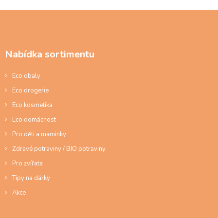
Z
á
p
a
Nabídka sortimentu
t
í
Eco obaly
Eco drogerie
Eco kosmetika
Eco domácnost
Pro děti a maminky
Zdravé potraviny / BIO potraviny
Pro zvířata
Tipy na dárky
Akce