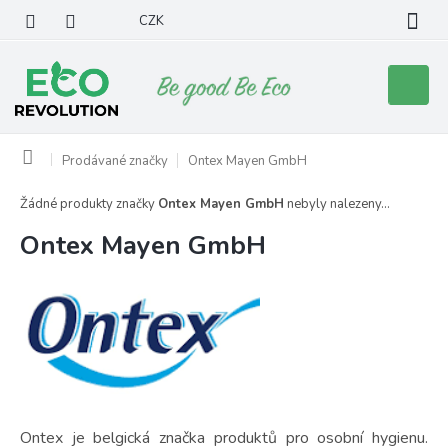
Přejít
CZK
na
obsah
Nákupní
košík
Domů
Prodávané značky
Ontex Mayen GmbH
Žádné produkty značky
Ontex Mayen GmbH
nebyly nalezeny...
Ontex Mayen GmbH
Ontex je belgická značka produktů pro osobní hygienu.