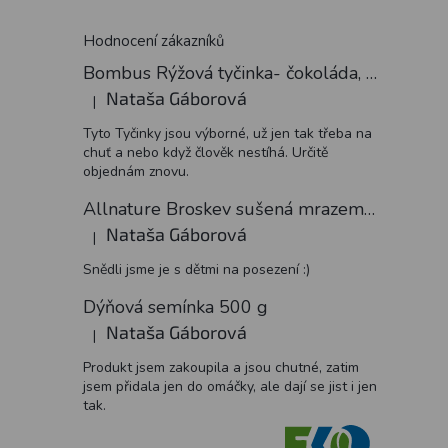
Hodnocení zákazníků
Bombus Rýžová tyčinka- čokoláda, 18 g
Nataša Gáborová
|
Hodnocení produktu je 5 z 5 hvězdiček.
Tyto Tyčinky jsou výborné, už jen tak třeba na
chuť a nebo když člověk nestíhá. Určitě
objednám znovu.
Allnature Broskev sušená mrazem plátky, 15 g
Nataša Gáborová
|
Hodnocení produktu je 5 z 5 hvězdiček.
Snědli jsme je s dětmi na posezení :)
Dýňová semínka 500 g
Nataša Gáborová
|
Hodnocení produktu je 5 z 5 hvězdiček.
Produkt jsem zakoupila a jsou chutné, zatim
jsem přidala jen do omáčky, ale dají se jist i jen
tak.