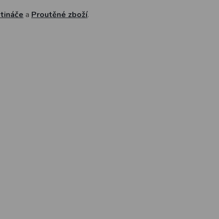
ětináče
a
Proutěné zboží
.