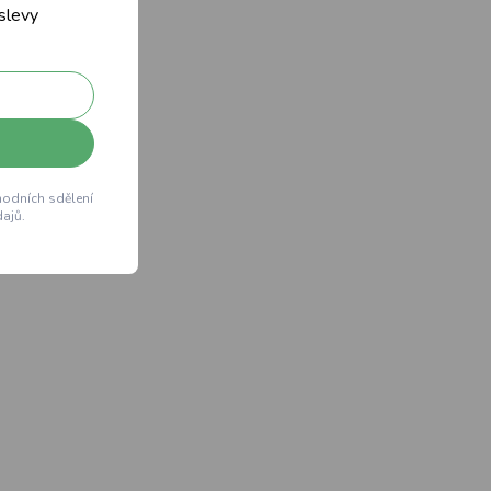
 slevy
hodních sdělení
ajů.