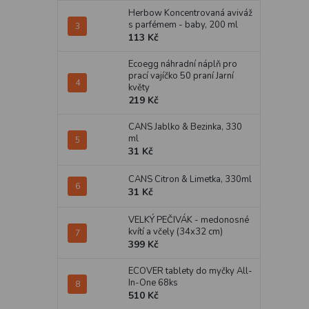
Herbow Koncentrovaná aviváž
s parfémem - baby, 200 ml
113 Kč
Ecoegg náhradní náplň pro
prací vajíčko 50 praní Jarní
květy
219 Kč
CANS Jablko & Bezinka, 330
ml
31 Kč
CANS Citron & Limetka, 330ml
31 Kč
VELKÝ PEČIVÁK - medonosné
kvítí a včely (34x32 cm)
399 Kč
ECOVER tablety do myčky All-
In-One 68ks
510 Kč