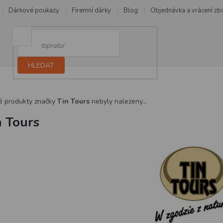
Dárkové poukazy
Firemní dárky
Blog
Objednávka a vrácení zb
HLEDAT
é produkty značky
Tin Tours
nebyly nalezeny...
n Tours