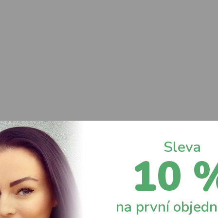
Sleva
10 
na první objed