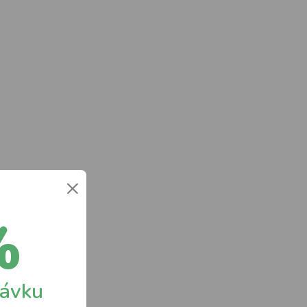
×
%
návku