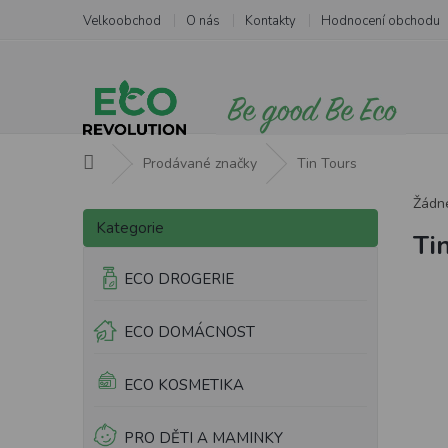
Přejít
Velkoobchod
O nás
Kontakty
Hodnocení obchodu
na
obsah
Domů
Prodávané značky
Tin Tours
P
Žádn
Přeskočit
o
Kategorie
kategorie
Ti
s
t
ECO DROGERIE
r
a
ECO DOMÁCNOST
n
n
í
ECO KOSMETIKA
p
a
PRO DĚTI A MAMINKY
n