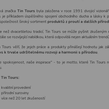
ká značka
Tin Tours
byla založena v roce 1991 dvojicí vizion
s je příkladem úspěšného spojení obchodního ducha a lásky k př
 společnost široký sortiment
produktů z proutí a dalších příro
ce než dvacetiletou tradicí, Tin Tours se může pyšnit zkuše
ále se rozvíjející nabídkou, která odpovídá nejen aktuálním tren
 Tours věří, že jejich práce a produkty přinášejí hodnotu jak zá
os k trvale udržitelnému rozvoji a harmonii s přírodou
.
e spokojenost, naše inspirace" - to je motto, které Tin Tours 
u.
 Tin Tours:
kvalitní provedení
přírodní suroviny
více než 20 let zkušeností