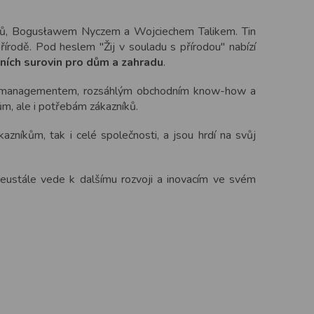
ářů, Bogusławem Nyczem a Wojciechem Talikem. Tin
írodě. Pod heslem "Žij v souladu s přírodou" nabízí
dních surovin pro dům a zahradu
.
ným managementem, rozsáhlým obchodním know-how a
dům, ale i potřebám zákazníků.
kazníkům, tak i celé společnosti, a jsou hrdí na svůj
neustále vede k dalšímu rozvoji a inovacím ve svém