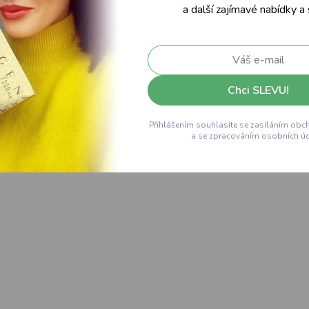
a další zajímavé nabídky a
Chci SLEVU!
Přihlášením souhlasíte se zasíláním obc
a se zpracováním osobních úd