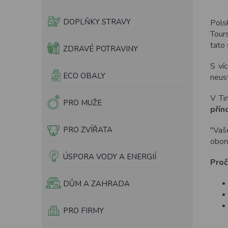
e
l
DOPLŇKY STRAVY
Pols
Tour
tato
ZDRAVÉ POTRAVINY
S ví
ECO OBALY
neust
V Tin
PRO MUŽE
přín
PRO ZVÍŘATA
"Vaš
obor
ÚSPORA VODY A ENERGIÍ
Proč
DŮM A ZAHRADA
PRO FIRMY