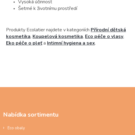
Vysoká účinnost
Šetrné k životnímu prostředí
Produkty Ecolatier najdete v kategoriích
Přírodní dětská
kosmetika
,
Koupelová kosmetika
,
Eco péče o vlasy
,
Eko péče o pleť
a
Intimní hygiena a sex
.
Z
á
p
a
Nabídka sortimentu
t
í
Eco obaly