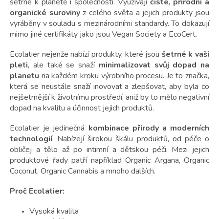
šetrné k planetě i společnosti. Využívají
čisté, přírodní a
organické suroviny
z celého světa a jejich produkty jsou
vyráběny v souladu s mezinárodními standardy. To dokazují
mimo jiné certifikáty jako jsou Vegan Society a EcoCert.
Ecolatier nejenže nabízí produkty, které jsou
šetrné k vaší
pleti
, ale také se snaží
minimalizovat svůj dopad na
planetu
na každém kroku výrobního procesu. Je to značka,
která se neustále snaží inovovat a zlepšovat, aby byla co
nejšetrnější k životnímu prostředí, aniž by to mělo negativní
dopad na kvalitu a účinnost jejich produktů.
Ecolatier je jedinečná
kombinace přírody a moderních
technologií
. Nabízejí širokou škálu produktů, od péče o
obličej a tělo až po intimní a dětskou péči. Mezi jejich
produktové řady patří například Organic Argana, Organic
Coconut, Organic Cannabis a mnoho dalších.
Proč Ecolatier:
Vysoká kvalita