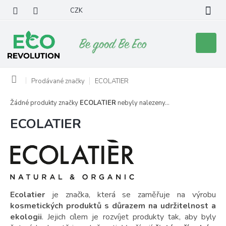
Přejít
CZK
na
obsah
Nákupní
košík
Domů
Prodávané značky
ECOLATIER
Žádné produkty značky
ECOLATIER
nebyly nalezeny...
ECOLATIER
Ecolatier
je značka, která se zaměřuje na výrobu
kosmetických produktů s důrazem na udržitelnost a
ekologii
. Jejich cílem je rozvíjet produkty tak, aby byly