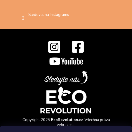
Sledovat na Instagramu
Copyright 2025
EcoRevolution.cz
. Všechna práva
vyhrazena.
Vytvořil a marketingově zajišťuje
HyperGroup.cz