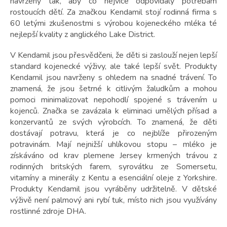
navrženy tak, aby co nejvíce odpovídaly potřebám
rostoucích dětí. Za značkou Kendamil stojí rodinná firma s
60 letými zkušenostmi s výrobou kojeneckého mléka té
nejlepší kvality z anglického Lake District.
V Kendamil jsou přesvědčeni, že děti si zaslouží nejen lepší
standard kojenecké výživy, ale také lepší svět. Produkty
Kendamil jsou navrženy s ohledem na snadné trávení. To
znamená, že jsou šetrné k citlivým žaludkům a mohou
pomoci minimalizovat nepohodlí spojené s trávením u
kojenců. Značka se zavázala k eliminaci umělých přísad a
konzervantů ze svých výrobcích. To znamená, že děti
dostávají potravu, která je co nejblíže přirozeným
potravinám. Mají nejnižší uhlíkovou stopu – mléko je
získáváno od krav plemene Jersey krmených trávou z
rodinných britských farem, syrovátku ze Somersetu,
vitamíny a minerály z Kentu a esenciální oleje z Yorkshire.
Produkty Kendamil jsou vyráběny udržitelně. V dětské
výživě není palmový ani rybí tuk, místo nich jsou využívány
rostlinné zdroje DHA.