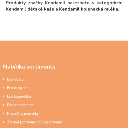
Produkty značky Kendamil naleznete v kategoriích:
Kendamil dětské kaše
a
Kendamil kojenecká mléka
.
Z
á
p
a
Nabídka sortimentu
t
í
Eco obaly
Eco drogerie
Eco kosmetika
Eco domácnost
Pro děti a maminky
Zdravé potraviny / BIO potraviny