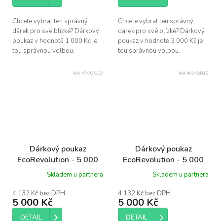
5
hvězdiček.
Chcete vybrat ten správný
Chcete vybrat ten správný
dárek pro své blízké? Dárkový
dárek pro své blízké? Dárkový
poukaz v hodnotě 1 000 Kč je
poukaz v hodnotě 3 000 Kč je
tou správnou volbou.
tou správnou volbou.
Kód:
47403/ELE2
Kód:
40242/ELE2
Dárkový poukaz
Dárkový poukaz
EcoRevolution - 5 000
EcoRevolution - 5 000
Kč
Kč
Skladem u partnera
Skladem u partnera
4 132 Kč bez DPH
4 132 Kč bez DPH
5 000 Kč
5 000 Kč
DETAIL
DETAIL