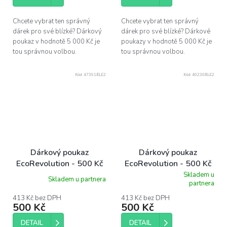
Chcete vybrat ten správný
Chcete vybrat ten správný
dárek pro své blízké? Dárkový
dárek pro své blízké? Dárkové
poukaz v hodnotě 5 000 Kč je
poukazy v hodnotě 5 000 Kč je
tou správnou volbou.
tou správnou volbou.
Kód:
47391/ELE2
Kód:
40230/ELE2
Dárkový poukaz
Dárkový poukaz
EcoRevolution - 500 Kč
EcoRevolution - 500 Kč
Skladem u
Skladem u partnera
Průměrné
partnera
hodnocení
produktu
413 Kč bez DPH
413 Kč bez DPH
500 Kč
500 Kč
je
5,0
DETAIL
z
DETAIL