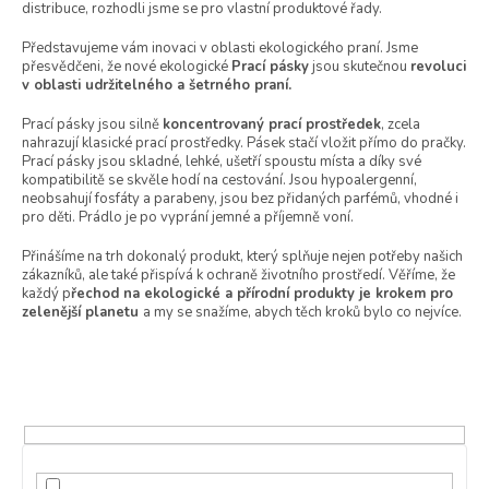
t
distribuce, rozhodli jsme se pro vlastní produktové řady.
ů
Představujeme vám inovaci v oblasti ekologického praní. Jsme
přesvědčeni, že nové ekologické
Prací pásky
jsou skutečnou
revoluci
v oblasti udržitelného a šetrného praní.
Prací pásky jsou silně
koncentrovaný prací prostředek
, zcela
nahrazují klasické prací prostředky. Pásek stačí vložit přímo do pračky.
Prací pásky jsou skladné, lehké, ušetří spoustu místa a díky své
kompatibilitě se skvěle hodí na cestování. Jsou hypoalergenní,
neobsahují fosfáty a parabeny, jsou bez přidaných parfémů, vhodné i
pro děti. Prádlo je po vyprání jemné a příjemně voní.
Přinášíme na trh dokonalý produkt, který splňuje nejen potřeby našich
zákazníků, ale také přispívá k ochraně životního prostředí. Věříme, že
každý p
řechod na ekologické a přírodní produkty je krokem pro
zelenější planetu
a my se snažíme, abych těch kroků bylo co nejvíce.