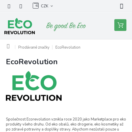
Přejít
CZK
na
obsah
Nákupní
košík
Domů
Prodávané značky
EcoRevolution
EcoRevolution
V
ý
p
i
s
p
r
o
d
u
Společnost Ecorevolution vznikla roce 2020 jako Marketplace pro eko
produkty všeho druhu. Od eko obalů, eko drogerie, eko kosmetiky až
k
po zdravé potraviny a doplňky stravy. Abychom nezůstali pouze u