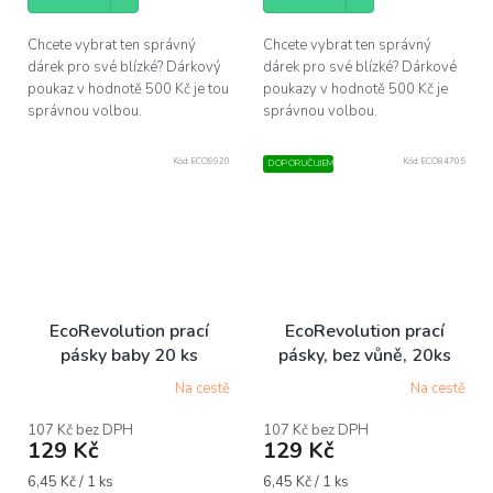
5
hvězdiček.
Chcete vybrat ten správný
Chcete vybrat ten správný
dárek pro své blízké? Dárkový
dárek pro své blízké? Dárkové
poukaz v hodnotě 500 Kč je tou
poukazy v hodnotě 500 Kč je
správnou volbou.
správnou volbou.
Kód:
ECO9920
Kód:
ECO84705
DOPORUČUJEME
EcoRevolution prací
EcoRevolution prací
pásky baby 20 ks
pásky, bez vůně, 20ks
Na cestě
Na cestě
Průměrné
Průměrné
hodnocení
hodnocení
produktu
produktu
107 Kč bez DPH
107 Kč bez DPH
129 Kč
129 Kč
je
je
5,0
5,0
Měrná
Měrná
6,45 Kč / 1 ks
6,45 Kč / 1 ks
z
z