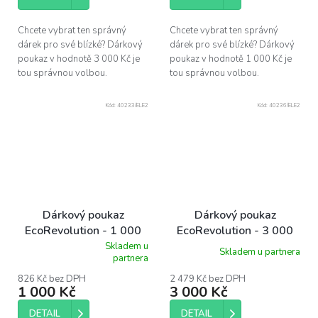
Chcete vybrat ten správný
Chcete vybrat ten správný
dárek pro své blízké? Dárkový
dárek pro své blízké? Dárkový
poukaz v hodnotě 3 000 Kč je
poukaz v hodnotě 1 000 Kč je
tou správnou volbou.
tou správnou volbou.
Kód:
40233/ELE2
Kód:
40236/ELE2
Dárkový poukaz
Dárkový poukaz
EcoRevolution - 1 000
EcoRevolution - 3 000
Kč
Kč
Skladem u
Skladem u partnera
Průměrné
partnera
hodnocení
produktu
826 Kč bez DPH
2 479 Kč bez DPH
1 000 Kč
3 000 Kč
je
5,0
z
DETAIL
DETAIL