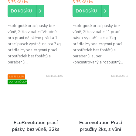
cena:
cena:
5.35 Kč / ks
5.35 Kč / ks
5
5
hvězdiček.
hvězdiček.
DO KOŠÍKU
DO KOŠÍKU
Ekologické prací pásky bez
Ekologické prací pásky bez
vůně, 20ks v balení Vhodné
vůně, 20ks v balení 1 prací
pro praní dětského prádla 1
pásek vystačí na cca 7kg
prací pásek vystačí na cca 7kg
prádla Hypoalergenní prací
prádla Hypoalergenní prací
prostředek bez fosfátů a
prostředek bez fosfátů a
parabenů, super
parabenů,...
koncentrovaný a rozpustný...
Kód:
ECO84697
Kód:
ECO99716
BESTSELLER
DOPORUČUJEME
EcoRevolution prací
Ecorevolution Prací
pásky, bez vůně, 32ks
proužky 2ks, s vůní