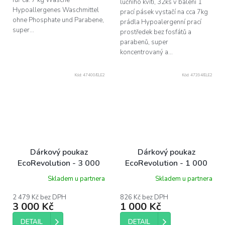
lučního kvítí, 32ks v balení 1
Hypoallergenes Waschmittel
prací pásek vystačí na cca 7kg
ohne Phosphate und Parabene,
prádla Hypoalergenní prací
super...
prostředek bez fosfátů a
parabenů, super
koncentrovaný a...
Kód:
47400/ELE2
Kód:
47394/ELE2
Dárkový poukaz
Dárkový poukaz
EcoRevolution - 3 000
EcoRevolution - 1 000
Kč
Kč
Skladem u partnera
Skladem u partnera
2 479 Kč bez DPH
826 Kč bez DPH
3 000 Kč
1 000 Kč
DETAIL
DETAIL