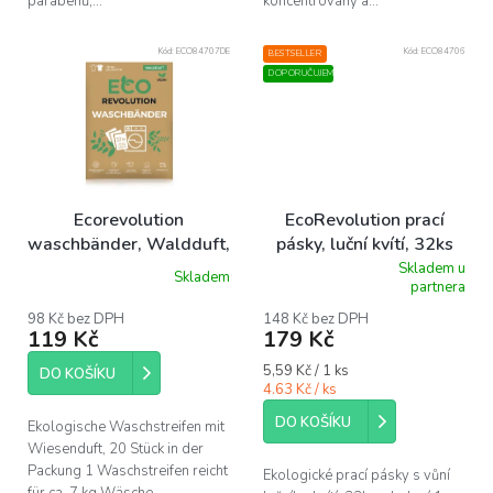
parabenů,...
koncentrovaný a...
Kód:
ECO84707DE
Kód:
ECO84706
BESTSELLER
DOPORUČUJEME
Ecorevolution
EcoRevolution prací
waschbänder, Waldduft,
pásky, luční kvítí, 32ks
20 stück
Skladem u
Skladem
Průměrné
partnera
hodnocení
produktu
98 Kč bez DPH
148 Kč bez DPH
119 Kč
179 Kč
je
4,9
Měrná
5,59 Kč / 1 ks
z
DO KOŠÍKU
cena:
4.63 Kč / ks
5
hvězdiček.
DO KOŠÍKU
Ekologische Waschstreifen mit
Wiesenduft, 20 Stück in der
Packung 1 Waschstreifen reicht
Ekologické prací pásky s vůní
für ca. 7 kg Wäsche