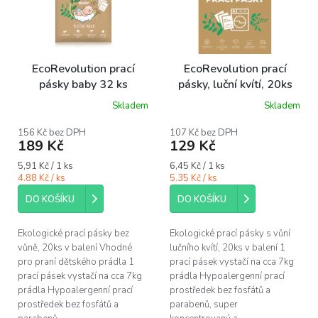
d
u
k
t
ů
EcoRevolution prací
EcoRevolution prací
pásky baby 32 ks
pásky, luční kvítí, 20ks
Skladem
Skladem
Průměrné
Průměrné
hodnocení
hodnocení
produktu
produktu
156 Kč bez DPH
107 Kč bez DPH
189 Kč
129 Kč
je
je
5,0
5,0
Měrná
Měrná
5,91 Kč / 1 ks
6,45 Kč / 1 ks
z
z
cena:
cena:
4.88 Kč / ks
5.35 Kč / ks
5
5
hvězdiček.
hvězdiček.
DO KOŠÍKU
DO KOŠÍKU
Ekologické prací pásky bez
Ekologické prací pásky s vůní
vůně, 20ks v balení Vhodné
lučního kvítí, 20ks v balení 1
pro praní dětského prádla 1
prací pásek vystačí na cca 7kg
prací pásek vystačí na cca 7kg
prádla Hypoalergenní prací
prádla Hypoalergenní prací
prostředek bez fosfátů a
prostředek bez fosfátů a
parabenů, super