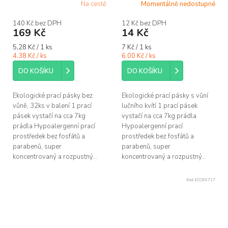
Na cestě
Momentálně nedostupné
Průměrné
hodnocení
produktu
140 Kč bez DPH
12 Kč bez DPH
169 Kč
14 Kč
je
5,0
Měrná
Měrná
5,28 Kč / 1 ks
7 Kč / 1 ks
z
cena:
cena:
4.38 Kč / ks
6.00 Kč / ks
5
hvězdiček.
DO KOŠÍKU
DO KOŠÍKU
Ekologické prací pásky bez
Ekologické prací pásky s vůní
vůně, 32ks v balení 1 prací
lučního kvítí 1 prací pásek
pásek vystačí na cca 7kg
vystačí na cca 7kg prádla
prádla Hypoalergenní prací
Hypoalergenní prací
prostředek bez fosfátů a
prostředek bez fosfátů a
parabenů, super
parabenů, super
koncentrovaný a rozpustný...
koncentrovaný a rozpustný...
Kód:
ECO99717