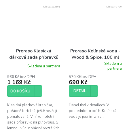
Kód:
GS-ZZ2601
Kód:
GS-P3790
Proraso Klasická
Proraso Kolínská voda -
dárková sada přípravků
Wood & Spice, 100 ml
na plnovous-
Skladem u
Skladem u partnera
Průměrné
partnera
středozemní citrus
hodnocení
produktu
966 Kč bez DPH
570 Kč bez DPH
1 169 Kč
690 Kč
je
5,0
z
DETAIL
DO KOŠÍKU
5
hvězdiček.
Klasická plechová krabička,
Ďábel tkví v detailech. V
pořádně fortelná, ještě hezčeji
posledních krocích. Kolínská
pomalovaná. V ní kompletní
voda je jedním z nich.
sada přípravků na plnovous. S
jemnou vůní pořádně vyzrálých