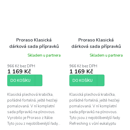
Proraso Klasická
Proraso Klasická
dárková sada přípravků
dárková sada přípravků
na plnovous- dřevo a
na plnovous- eukalyptus
Skladem u partnera
Skladem u partnera
koření
966 Kč bez DPH
966 Kč bez DPH
1 169 Kč
1 169 Kč
DO KOŠÍKU
DO KOŠÍKU
Klasická plechová krabička,
Klasická plechová krabička,
pořádně fortelná, ještě hezčeji
pořádně fortelná, ještě hezčeji
pomalovaná. V ní kompletní
pomalovaná. V ní kompletní
sada přípravků na plnovous.
sada přípravků na plnovous.
Vyrobilo je Proraso z Itálie.
Tyto jsou z nejoblíbenější řady
Tyto jsou z nejoblíbenější řady...
Refreshing s vůní eukalyptu