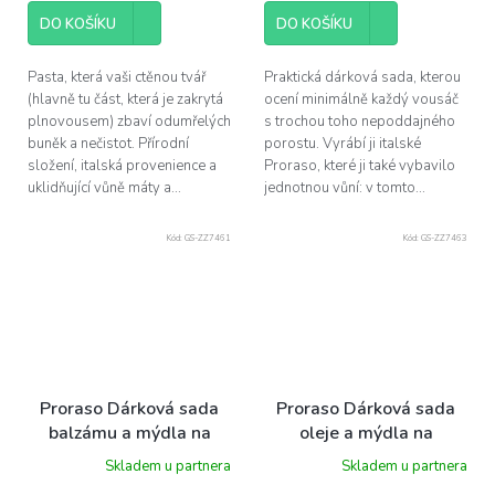
DO KOŠÍKU
DO KOŠÍKU
Pasta, která vaši ctěnou tvář
Praktická dárková sada, kterou
(hlavně tu část, která je zakrytá
ocení minimálně každý vousáč
plnovousem) zbaví odumřelých
s trochou toho nepoddajného
buněk a nečistot. Přírodní
porostu. Vyrábí ji italské
složení, italská provenience a
Proraso, které ji také vybavilo
uklidňující vůně máty a...
jednotnou vůní: v tomto...
Kód:
GS-ZZ7461
Kód:
GS-ZZ7463
Proraso Dárková sada
Proraso Dárková sada
balzámu a mýdla na
oleje a mýdla na
plnovous- středozemní
plnovous- dřevo a koření
Skladem u partnera
Skladem u partnera
citrus