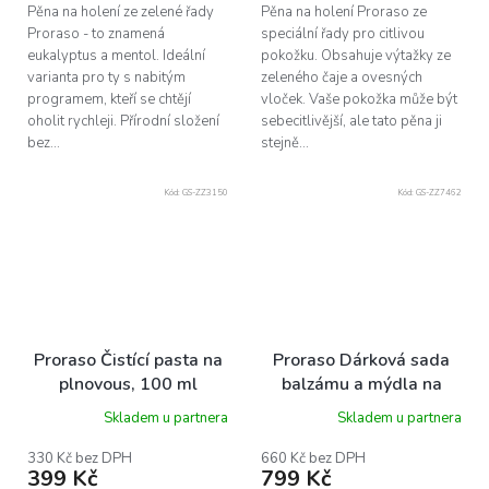
Pěna na holení ze zelené řady
Pěna na holení Proraso ze
Proraso - to znamená
speciální řady pro citlivou
eukalyptus a mentol. Ideální
pokožku. Obsahuje výtažky ze
varianta pro ty s nabitým
zeleného čaje a ovesných
programem, kteří se chtějí
vloček. Vaše pokožka může být
oholit rychleji. Přírodní složení
sebecitlivější, ale tato pěna ji
bez...
stejně...
Kód:
GS-ZZ3150
Kód:
GS-ZZ7462
Proraso Čistící pasta na
Proraso Dárková sada
plnovous, 100 ml
balzámu a mýdla na
plnovous- cypriš a
Skladem u partnera
Skladem u partnera
vetiver
330 Kč bez DPH
660 Kč bez DPH
399 Kč
799 Kč