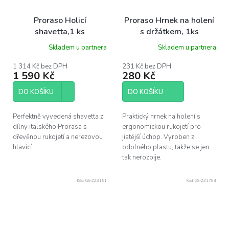
Proraso Holicí
Proraso Hrnek na holení
shavetta,1 ks
s držátkem, 1ks
Skladem u partnera
Skladem u partnera
1 314 Kč bez DPH
231 Kč bez DPH
1 590 Kč
280 Kč
DO KOŠÍKU
DO KOŠÍKU
Perfektně vyvedená shavetta z
Praktický hrnek na holení s
dílny italského Prorasa s
ergonomickou rukojetí pro
dřevěnou rukojetí a nerezovou
jistější úchop. Vyroben z
hlavicí.
odolného plastu, takže se jen
tak nerozbije.
Kód:
GS-ZZ3151
Kód:
GS-ZZ1794