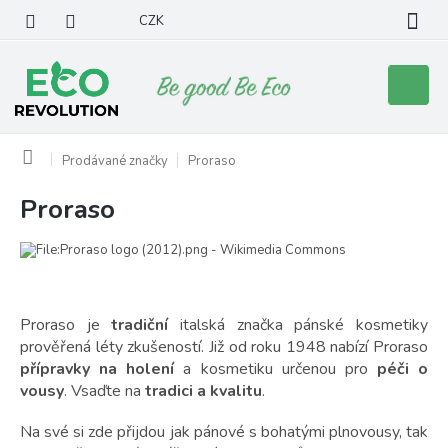
Přejít
CZK
na
obsah
Nákupní
košík
Domů
Prodávané značky
Proraso
Proraso
V
ý
p
i
s
p
Proraso je
tradiční
italská značka pánské kosmetiky
r
prověřená léty zkušeností. Již od roku 1948 nabízí Proraso
o
přípravky na holení
a kosmetiku určenou pro
péči o
d
vousy
. Vsaďte na
tradici a kvalitu
.
u
k
Na své si zde přijdou jak pánové s bohatými plnovousy, tak