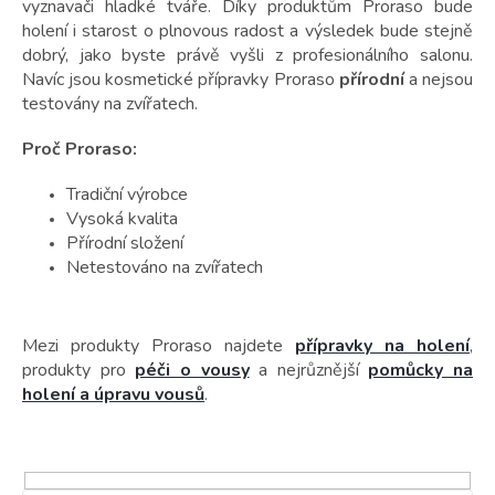
t
vyznavači hladké tváře. Díky produktům Proraso bude
ů
holení i starost o plnovous radost a výsledek bude stejně
dobrý, jako byste právě vyšli z profesionálního salonu.
Navíc jsou kosmetické přípravky Proraso
přírodní
a nejsou
testovány na zvířatech.
Proč Proraso:
Tradiční výrobce
Vysoká kvalita
Přírodní složení
Netestováno na zvířatech
Mezi produkty Proraso najdete
přípravky na holení
,
produkty pro
péči o vousy
a nejrůznější
pomůcky na
holení a úpravu vousů
.