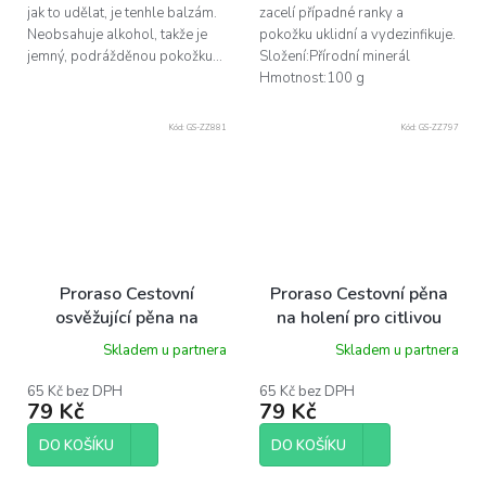
jak to udělat, je tenhle balzám.
zacelí případné ranky a
Neobsahuje alkohol, takže je
pokožku uklidní a vydezinfikuje.
jemný, podrážděnou pokožku...
Složení:Přírodní minerál
Hmotnost:100 g
Kód:
GS-ZZ881
Kód:
GS-ZZ797
Proraso Cestovní
Proraso Cestovní pěna
osvěžující pěna na
na holení pro citlivou
holení- eukalyptus, 50ml
pokožku - zelený čaj,
Skladem u partnera
Skladem u partnera
50ml
65 Kč bez DPH
65 Kč bez DPH
79 Kč
79 Kč
DO KOŠÍKU
DO KOŠÍKU