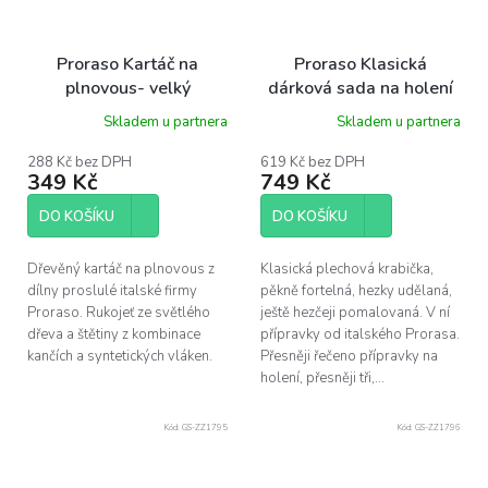
Proraso Kartáč na
Proraso Klasická
plnovous- velký
dárková sada na holení
ochranná- santalové
Skladem u partnera
Skladem u partnera
dřevo
288 Kč bez DPH
619 Kč bez DPH
349 Kč
749 Kč
DO KOŠÍKU
DO KOŠÍKU
Dřevěný kartáč na plnovous z
Klasická plechová krabička,
dílny proslulé italské firmy
pěkně fortelná, hezky udělaná,
Proraso. Rukojeť ze světlého
ještě hezčeji pomalovaná. V ní
dřeva a štětiny z kombinace
přípravky od italského Prorasa.
kančích a syntetických vláken.
Přesněji řečeno přípravky na
holení, přesněji tři,...
Kód:
GS-ZZ1795
Kód:
GS-ZZ1796