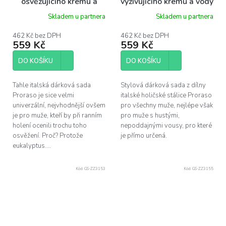
osvěžujícího krému a
vyživujícího krému a vody
balzámu po holení-
po holení- santalové
Skladem u partnera
Skladem u partnera
eukalyptus
dřevo
462 Kč bez DPH
462 Kč bez DPH
559 Kč
559 Kč
DO KOŠÍKU
DO KOŠÍKU
Tahle italská dárková sada
Stylová dárková sada z dílny
Proraso je sice velmi
italské holičské stálice Proraso
univerzální, nejvhodnější ovšem
pro všechny muže, nejlépe však
je pro muže, kteří by při ranním
pro muže s hustými,
holení ocenili trochu toho
nepoddajnými vousy, pro které
osvěžení. Proč? Protože
je přímo určená.
eukalyptus....
Kód:
GS-ZZ3153
Kód:
GS-ZZ3155