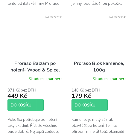
tento od italské firmy Proraso.
jemný, podrážděnou pokožku...
Kód:
GS-ZZ2039
Kód:
GS-ZZ3149
Proraso Balzám po
Proraso Blok kamence,
holení- Wood & Spice,
100g
100ml
Skladem u partnera
Skladem u partnera
371 Kč bez DPH
148 Kč bez DPH
449 Kč
179 Kč
DO KOŠÍKU
DO KOŠÍKU
Pokožka potřebuje po holení
Kamenec je malý zázrak,
taky uklidnit. Říct, že všechno
obzvlášť po holení. Tenhle
bude dobré. Nejlepší způsob,
přírodní minerál totiž okamžitě