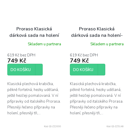
Proraso Klasická
Proraso Klasická
dárková sada na holení
dárková sada na holení-
osvěžující, eukalyptus
pro citlivou pokožku
Skladem u partnera
Skladem u partnera
619 Kč bez DPH
619 Kč bez DPH
749 Kč
749 Kč
DO KOŠÍKU
DO KOŠÍKU
Klasická plechová krabička,
Klasická plechová krabička,
pěkně fortelná, hezky udělaná,
pěkně fortelná, hezky udělaná,
ještě hezčeji pomalovaná. V ní
ještě hezčeji pomalovaná. V ní
přípravky od italského Prorasa.
přípravky od italského Prorasa.
Přesněji řečeno přípravky na
Přesněji řečeno přípravky na
holení, přesněji tři,...
holení, přesněji tři,...
Kód:
GS-ZZ2600
Kód:
GS-ZZ5148