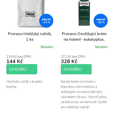
o
d
u
205 KČ
469 KČ
k
–29 %
–30 %
t
ů
Proraso Holičský ručník,
Proraso Osvěžující krém
1 ks
na holení- eukalyptus,
500 ml
Skladem
Skladem
Průměrné
hodnocení
produktu
119 Kč bez DPH
271 Kč bez DPH
144 Kč
328 Kč
je
5,0
z
DO KOŠÍKU
DO KOŠÍKU
5
hvězdiček.
Holičský ručník z kvalitní
Italský krém na holení s
bavlny.
klasickou vůní mentolu a
eukalyptu se sotva patrným
náznakem citrusu. Vytvoří pěnu,
za kterou by se nemusel stydět
ani vídeňský cukrář.