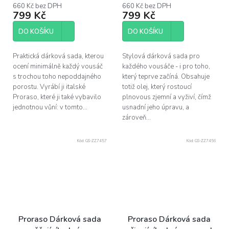
660 Kč bez DPH
660 Kč bez DPH
799 Kč
799 Kč
DO KOŠÍKU
DO KOŠÍKU
Praktická dárková sada, kterou
Stylová dárková sada pro
ocení minimálně každý vousáč
každého vousáče - i pro toho,
s trochou toho nepoddajného
který teprve začíná. Obsahuje
porostu. Vyrábí ji italské
totiž olej, který rostoucí
Proraso, které ji také vybavilo
plnovous zjemní a vyživí, čímž
jednotnou vůní: v tomto...
usnadní jeho úpravu, a
zároveň...
Kód:
GS-ZZ7457
Kód:
GS-ZZ7456
Proraso Dárková sada
Proraso Dárková sada