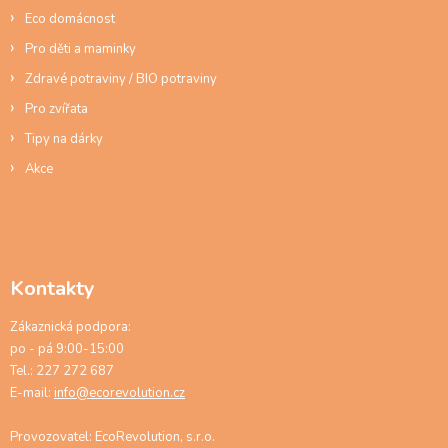
p
Eco domácnost
i
s
Pro děti a maminky
u
Zdravé potraviny / BIO potraviny
Pro zvířata
Tipy na dárky
Akce
Kontakty
Zákaznická podpora:
po - pá 9:00-15:00
Tel.: 227 272 687
E-mail:
info@ecorevolution.cz
Provozovatel: EcoRevolution, s.r.o.