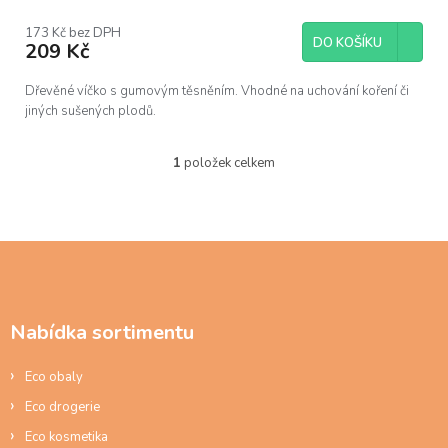
173 Kč bez DPH
DO KOŠÍKU
209 Kč
Dřevěné víčko s gumovým těsněním. Vhodné na uchování koření či
jiných sušených plodů.
1
položek celkem
O
v
l
á
d
Z
a
á
c
p
í
a
p
Nabídka sortimentu
t
r
í
v
Eco obaly
k
y
Eco drogerie
v
ý
Eco kosmetika