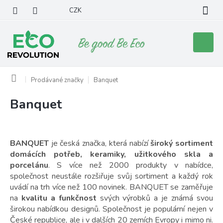
Přejít
CZK
na
obsah
Nákupní
košík
Domů
Prodávané značky
Banquet
Banquet
V
ý
p
i
BANQUET
je česká značka, která nabízí
široký sortiment
s
domácích potřeb, keramiky, užitkového skla a
p
porcelánu
. S více než 2000 produkty v nabídce,
r
společnost neustále rozšiřuje svůj sortiment a každý rok
o
uvádí na trh více než 100 novinek. BANQUET se zaměřuje
d
na
kvalitu a funkčnost
svých výrobků a je známá svou
u
širokou nabídkou designů. Společnost je populární nejen v
k
České republice, ale i v dalších 20 zemích Evropy i mimo ni.