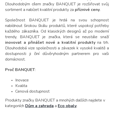
t
Dlouhodobým cílem značky BANQUET je rozšiřovat svůj
ů
sortiment a nabízet kvalitní produkty za
příznivé ceny
.
Společnost BANQUET je hrdá na svou schopnost
nabídnout širokou škálu produktů, které uspokojí potřeby
každého zákazníka. Od klasických designů až po moderní
trendy, BANQUET je značka, která se neustále snaží
inovovat a přinášet nové a kvalitní produkty
na trh.
Dlouhodobá vize společnosti a závazek k vysoké kvalitě a
dostupnosti ji činí důvěryhodným partnerem pro vaši
domácnost.
Proč BANQUET
:
Inovace
Kvalita
Cenová dostupnost
Produkty značky BANQUET a mnohých dalších najdete v
kategoriích
Dům a zahrada
a
Eco obaly
.