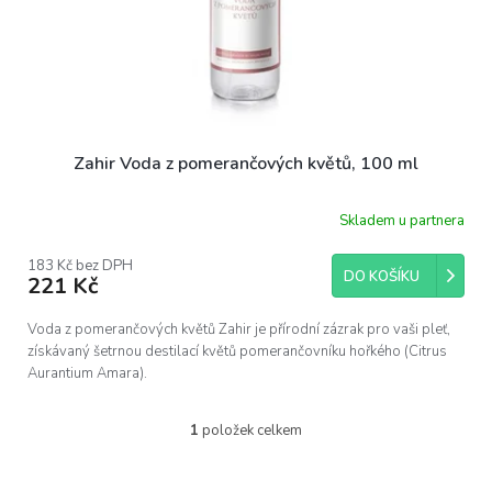
Zahir Voda z pomerančových květů, 100 ml
Skladem u partnera
183 Kč bez DPH
DO KOŠÍKU
221 Kč
Voda z pomerančových květů Zahir je přírodní zázrak pro vaši pleť,
získávaný šetrnou destilací květů pomerančovníku hořkého (Citrus
Aurantium Amara).
1
položek celkem
O
v
l