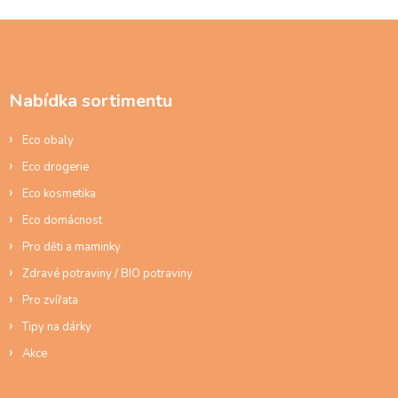
á
d
Z
a
á
c
p
í
a
p
Nabídka sortimentu
t
r
í
v
Eco obaly
k
y
Eco drogerie
v
ý
Eco kosmetika
p
Eco domácnost
i
s
Pro děti a maminky
u
Zdravé potraviny / BIO potraviny
Pro zvířata
Tipy na dárky
Akce