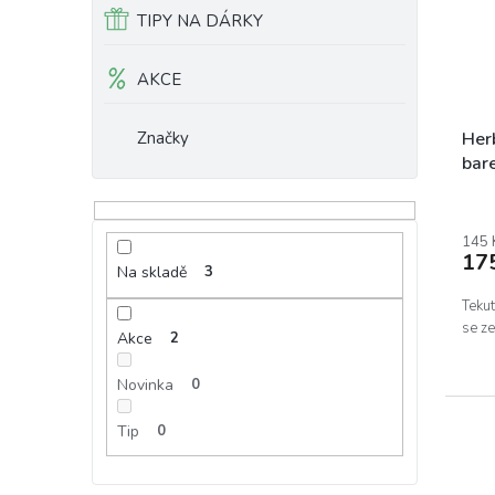
d
TIPY NA DÁRKY
u
k
AKCE
t
ů
Her
Značky
bare
145 
17
Na skladě
3
Teku
se z
Akce
2
Novinka
0
Tip
0