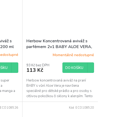
iváž s
Herbow Koncentrovaná aviváž s
, 200 ml
parfémem 2v1 BABY ALOE VERA,
200 ml, 40PD
nedostupné
Momentálně nedostupné
93 Kč bez DPH
ŠÍKU
DO KOŠÍKU
113 Kč
, super
Herbow koncentrovaná aviváž na praní
 a
BABY s vůní Aloe Vera je navržena
ha manga a
speciálně pro dětské prádlo a pro osoby s
citlivou pokožkou či sklony k alergiím. Tento
superkoncentrát na...
ECO108526
Kód:
ECO108520