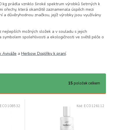
00 kg prádla vzniklo široké spektrum výrobků šetrných k
ými ořechy, která okamžitě zaznamenala úspěch mezi
ní a důvěryhodnou značkou, jejíž výrobky jsou využívány
 nejlepších možných složek a v souladu s jejich
a symbolem spolehlivosti a ekologičnosti ve světě péče o
 Aviváže
a
Herbow Doplňky k praní
.
15
položek celkem
ECO108532
Kód:
ECO126112