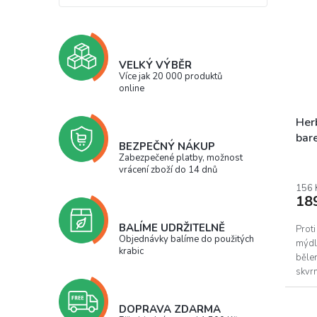
VELKÝ VÝBĚR
Více jak 20 000 produktů
online
Her
bar
BEZPEČNÝ NÁKUP
Zabezpečené platby, možnost
vrácení zboží do 14 dnů
156 
18
BALÍME UDRŽITELNĚ
Prot
Objednávky balíme do použitých
mýdl
krabic
bělen
skvrn
DOPRAVA ZDARMA