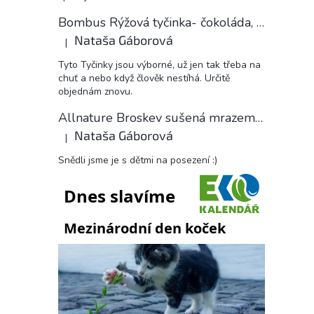
Bombus Rýžová tyčinka- čokoláda, 18 g
Nataša Gáborová
|
Hodnocení produktu je 5 z 5 hvězdiček.
Tyto Tyčinky jsou výborné, už jen tak třeba na
chuť a nebo když člověk nestíhá. Určitě
objednám znovu.
Allnature Broskev sušená mrazem plátky, 15 g
Nataša Gáborová
|
Hodnocení produktu je 5 z 5 hvězdiček.
Snědli jsme je s dětmi na posezení :)