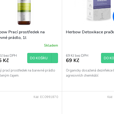
bow Prací prostředek na
Herbow Detoxikace pračk
vné prádlo, 1l
Skladem
Kč bez DPH
69 Kč bez DPH
DO KOŠÍKU
DO KO
5 Kč
69 Kč
tý prací prostředek na barevné prádlo
Organicky dosažená dezinfekce b
eleným čajem.
agresivních chemikálií.
Kód:
ECO991870
Kód: