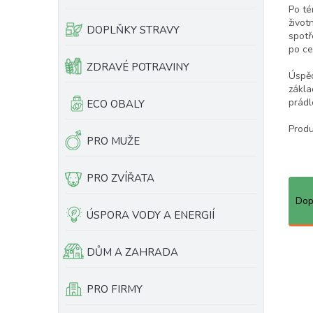
Po té
e
ů
život
l
DOPLŇKY STRAVY
spotř
po ce
ZDRAVÉ POTRAVINY
Úspěc
zákla
prádl
ECO OBALY
Produ
PRO MUŽE
PRO ZVÍŘATA
Ř
a
Dop
z
ÚSPORA VODY A ENERGIÍ
e
n
DŮM A ZAHRADA
í
p
PRO FIRMY
r
o