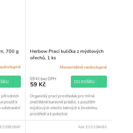
n, 700 g
Herbow Prací kulička z mýdlových
ořechů, 1 ks
nedostupné
Momentálně nedostupné
59 Kč bez DPH
ŠÍKU
DO KOŠÍKU
59 Kč
 přírodních
Organický prací prostředek pro mírně
e použít k
znečištěné barevné prádlo, s použitím
 a odstranění
mýdlových ořechů šetrných k životnímu
prostředí a k pokožce.
ECO991867
Kód:
ECO108493