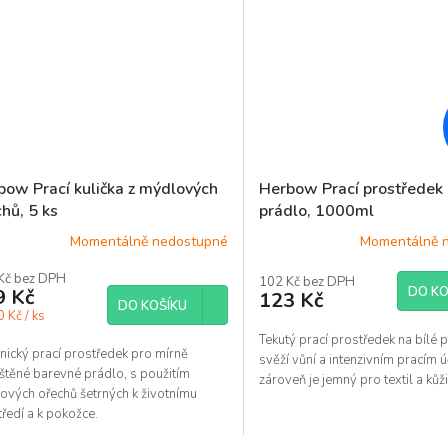
bow Prací kulička z mýdlových
Herbow Prací prostředek 
hů, 5 ks
prádlo, 1000ml
Momentálně nedostupné
Momentálně 
Kč bez DPH
102 Kč bez DPH
DO KO
9 Kč
123 Kč
DO KOŠÍKU
 Kč / ks
Tekutý prací prostředek na bílé 
nický prací prostředek pro mírně
svěží vůní a intenzivním pracím 
štěné barevné prádlo, s použitím
zároveň je jemný pro textil a kůži
ových ořechů šetrných k životnímu
ředí a k pokožce.