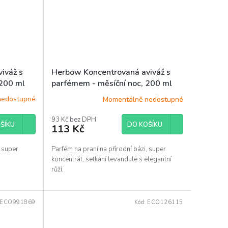
iváž s
Herbow Koncentrovaná aviváž s
 200 ml
parfémem - měsíční noc, 200 ml
nedostupné
Momentálně nedostupné
93 Kč bez DPH
ŠÍKU
DO KOŠÍKU
113 Kč
, super
Parfém na praní na přírodní bázi, super
koncentrát, setkání levandule s elegantní
růží.
ECO991869
Kód:
ECO126115