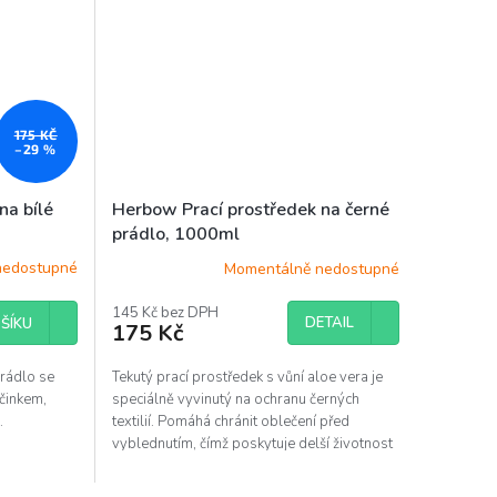
175 KČ
–29 %
na bílé
Herbow Prací prostředek na černé
prádlo, 1000ml
nedostupné
Momentálně nedostupné
145 Kč bez DPH
DETAIL
ŠÍKU
175 Kč
prádlo se
Tekutý prací prostředek s vůní aloe vera je
účinkem,
speciálně vyvinutý na ochranu černých
.
textilií. Pomáhá chránit oblečení před
vyblednutím, čímž poskytuje delší životnost
a poskytuje...