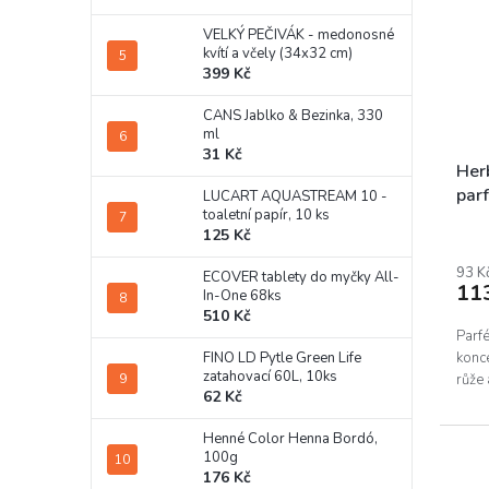
VELKÝ PEČIVÁK - medonosné
kvítí a včely (34x32 cm)
399 Kč
CANS Jablko & Bezinka, 330
ml
31 Kč
Her
par
LUCART AQUASTREAM 10 -
toaletní papír, 10 ks
125 Kč
93 K
ECOVER tablety do myčky All-
11
In-One 68ks
510 Kč
Parfé
konce
FINO LD Pytle Green Life
zatahovací 60L, 10ks
růže 
62 Kč
Henné Color Henna Bordó,
100g
176 Kč