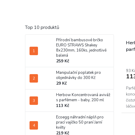
Top 10 produktů
Přírodní bambusové brčko
Her
EURO STRAWS Shakey
par
8x230mm, 160ks, jednotlivě
balená
259 Kč
93 K
Manipulační poplatek pro
11
objednávky do 300 Kč
29 Kč
Parfé
konc
Herbow Koncentrovaná aviváž
s parfémem - baby, 200 ml
čisto
113 Kč
léči
Ecoegg náhradní náplň pro
prací vajíčko 50 praní Jarní
květy
219 Kč