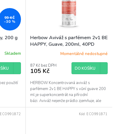
99 KČ
–30 %
y, 200 g
Herbow Aviváž s parfémem 2v1 BE
HAPPY, Guave, 200ml, 40PD
Skladem
Momentálně nedostupné
87 Kč bez DPH
ŠÍKU
DO KOŠÍKU
105 Kč
ez použití
HERBOW Koncentrovaná aviváž s
parfémem 2v1 BE HAPPY s vůní guave 200
ml je superkoncentrát na přírodní
bázi. Aviváž nejenže prádlo zjemňuje, ale
parfém dodává prádlu...
ECO991872
Kód:
ECO991871