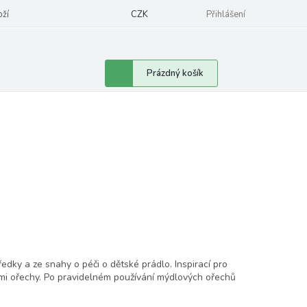
oží
CZK
Přihlášení
Nákupní
Prázdný košík
košík
edky a ze snahy o péči o dětské prádlo. Inspirací pro
ými ořechy. Po pravidelném používání mýdlových ořechů