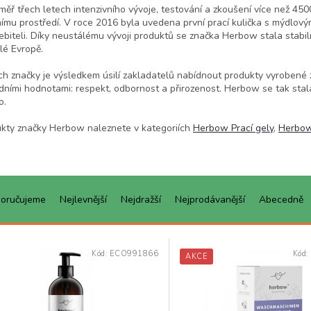
měř třech letech intenzivního vývoje, testování a zkoušení více než 45
nímu prostředí. V roce 2016 byla uvedena první prací kulička s mýdlov
ebiteli. Díky neustálému vývoji produktů se značka Herbow stala stabil
lé Evropě.
h značky je výsledkem úsilí zakladatelů nabídnout produkty vyrobené z
dními hodnotami: respekt, odbornost a přirozenost. Herbow se tak stal
o.
kty značky Herbow naleznete v kategoriích
Herbow Prací gely
,
Herbow
oručujeme
Nejlevnější
Nejdražší
Nejprodávanější
Abecedně
Kód:
ECO991866
Kód:
AKCE