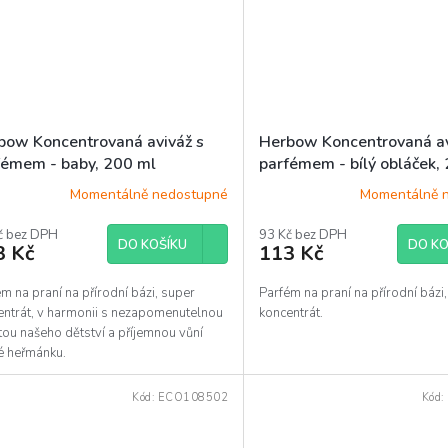
bow Koncentrovaná aviváž s
Herbow Koncentrovaná av
fémem - baby, 200 ml
parfémem - bílý obláček,
Momentálně nedostupné
Momentálně 
č bez DPH
93 Kč bez DPH
DO KOŠÍKU
DO KO
3 Kč
113 Kč
m na praní na přírodní bázi, super
Parfém na praní na přírodní bázi
entrát, v harmonii s nezapomenutelnou
koncentrát.
tou našeho dětství a příjemnou vůní
vé heřmánku.
Kód:
ECO108502
Kód: