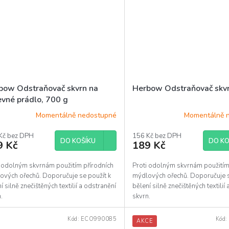
bow Odstraňovač skvrn na
Herbow Odstraňovač skvr
evné prádlo, 700 g
Momentálně nedostupné
Momentálně 
Kč bez DPH
156 Kč bez DPH
DO KOŠÍKU
DO KO
9 Kč
189 Kč
i odolným skvrnám použitím přírodních
Proti odolným skvrnám použitím
ových ořechů. Doporučuje se použít k
mýdlových ořechů. Doporučuje s
í silně znečištěných textilií a odstranění
bělení silně znečištěných textilií
.
skvrn.
Kód:
ECO990085
Kód:
AKCE