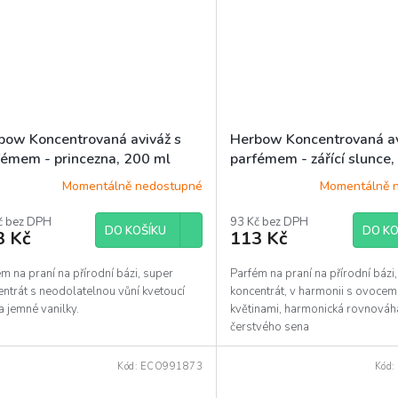
bow Koncentrovaná aviváž s
Herbow Koncentrovaná av
fémem - princezna, 200 ml
parfémem - zářící slunce
Momentálně nedostupné
Momentálně 
č bez DPH
93 Kč bez DPH
DO KOŠÍKU
DO KO
3 Kč
113 Kč
m na praní na přírodní bázi, super
Parfém na praní na přírodní bázi
ntrát s neodolatelnou vůní kvetoucí
koncentrát, v harmonii s ovocem
a jemné vanilky.
květinami, harmonická rovnová
čerstvého sena
Kód:
ECO991873
Kód: