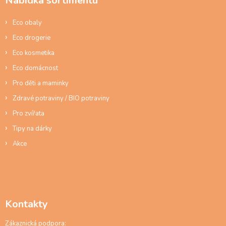
Nabídka sortimentu
t
í
Eco obaly
Eco drogerie
Eco kosmetika
Eco domácnost
Pro děti a maminky
Zdravé potraviny / BIO potraviny
Pro zvířata
Tipy na dárky
Akce
Kontakty
Zákaznická podpora: