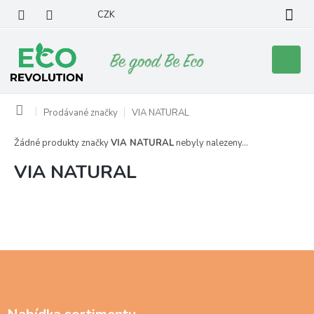
Přejít
CZK
na
obsah
Nákupní
košík
Domů
Prodávané značky
VIA NATURAL
Žádné produkty značky
VIA NATURAL
nebyly nalezeny...
VIA NATURAL
Z
á
p
a