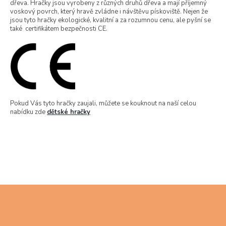
dřeva. Hračky jsou vyrobeny z různých druhů dřeva a mají příjemný
voskový povrch, který hravě zvládne i návštěvu pískoviště. Nejen že
jsou tyto hračky ekologické, kvalitní a za rozumnou cenu, ale pyšní se
také certifikátem bezpečnosti CE.
Pokud Vás tyto hračky zaujali, můžete se kouknout na naší celou
nabídku zde
dětské hračky
Z
á
p
a