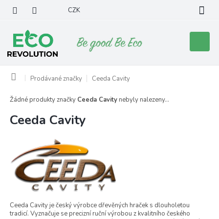
Přejít
CZK
na
obsah
Nákupní
košík
Domů
Prodávané značky
Ceeda Cavity
Žádné produkty značky
Ceeda Cavity
nebyly nalezeny...
Ceeda Cavity
Ceeda Cavity je český výrobce dřevěných hraček s dlouholetou
tradicí. Vyznačuje se precizní ruční výrobou z kvalitního českého