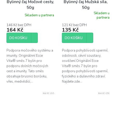
Bylinný čaj Močové cesty,
Bylinný čaj Mužská síla,
50g
50g
Skladem u
Skladem u partnera
Průměrné
partnera
hodnocení
produktu
146 Kč bez DPH
121 Kč bez DPH
164 Kč
135 Kč
je
5,0
z
DO KOŠÍKU
DO KOŠÍKU
5
hvězdiček.
Podpora močového systému a
Podpora pohyblivosti spermií,
imunity. Originálnní Ecce
odolnosti, cévní soustavy,
Vita® směs 7 bylin pro
osvěžení.Originální Ecce
podporu dolních močových
Vita® směs 7 bylin pro
cest a imunity. Tato směs
podporu pohyblivosti spermií,
obsahuje brusnici borůvku,
fyzického a duševního zdraví.
vřes, medvědici,...
Najdete zde...
Kód:
EC-295
Kód:
EC-250