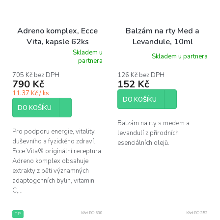
Adreno komplex, Ecce
Balzám na rty Med a
Vita, kapsle 62ks
Levandule, 10ml
Skladem u
Skladem u partnera
Průměrné
partnera
hodnocení
produktu
705 Kč bez DPH
126 Kč bez DPH
790 Kč
152 Kč
je
5,0
11.37 Kč / ks
z
DO KOŠÍKU
5
DO KOŠÍKU
hvězdiček.
Balzám na rty s medem a
Pro podporu energie, vitality,
levandulí z přírodních
duševního a fyzického zdraví.
esenciálních olejů.
Ecce Vita® originální receptura
Adreno komplex obsahuje
extrakty z pěti významných
adaptogenních bylin, vitamin
C,...
Kód:
EC-530
Kód:
EC-353
TIP