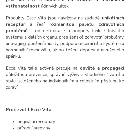
t
ů
vstřebatelnost
účinných látek.
Produkty Ecce Vita jsou navrženy na základě
unikátních
receptur
a řeší
rozmanitou paletu zdravotních
problémů
– od detoxikace a podpory funkce trávicího
systému a dalších orgánů, přes ženské zdravotní problémy,
anti-aging, posílení imunity, podporu respiračního systému a
hormonální rovnováhu, až po řešení depresí a narušeného
spánku.
Ecce Vita také aktivně pracuje na
osvětě a propagaci
důležitosti prevence, správné výživy a vhodného životního
stylu, založeného na individuálním a celostním přístupu ke
zdraví.
Proč zvolit Ecce Vita:
originální receptury
přírodní suroviny