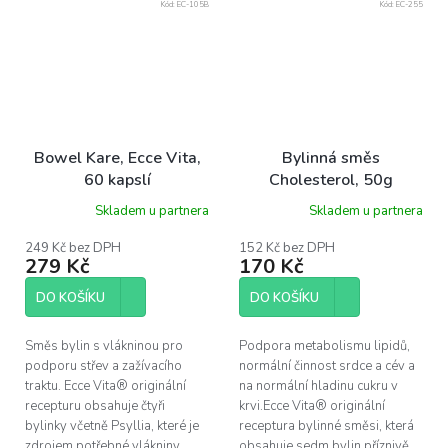
Kód:
EC-105B
Kód:
EC-255
Bowel Kare, Ecce Vita,
Bylinná směs
60 kapslí
Cholesterol, 50g
Skladem u partnera
Skladem u partnera
249 Kč bez DPH
152 Kč bez DPH
279 Kč
170 Kč
DO KOŠÍKU
DO KOŠÍKU
Směs bylin s vlákninou pro
Podpora metabolismu lipidů,
podporu střev a zažívacího
normální činnost srdce a cév a
traktu. Ecce Vita® originální
na normální hladinu cukru v
recepturu obsahuje čtyři
krvi.Ecce Vita® originální
bylinky včetně Psyllia, které je
receptura bylinné směsi, která
zdrojem potřebné vlákniny
obsahuje sedm bylin příznivě...