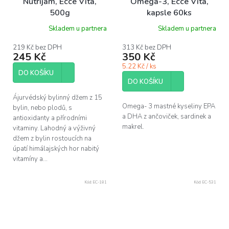
Nutrijam, Ecce Vita,
Omega-3, Ecce Vita,
500g
kapsle 60ks
Skladem u partnera
Skladem u partnera
219 Kč bez DPH
313 Kč bez DPH
245 Kč
350 Kč
5.22 Kč / ks
DO KOŠÍKU
DO KOŠÍKU
Ájurvédský bylinný džem z 15
Omega- 3 mastné kyseliny EPA
bylin, nebo plodů, s
a DHA z ančoviček, sardinek a
antioxidanty a přírodními
makrel.
vitaminy. Lahodný a výživný
džem z bylin rostoucích na
úpatí himálajských hor nabitý
vitamíny a...
Kód:
EC-181
Kód:
EC-531