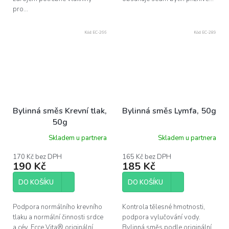
pro...
Kód:
EC-266
Kód:
EC-289
Bylinná směs Krevní tlak,
Bylinná směs Lymfa, 50g
50g
Skladem u partnera
Skladem u partnera
170 Kč bez DPH
165 Kč bez DPH
190 Kč
185 Kč
DO KOŠÍKU
DO KOŠÍKU
Podpora normálního krevního
Kontrola tělesné hmotnosti,
tlaku a normální činnosti srdce
podpora vylučování vody.
a cév. Ecce Vita® originální
Bylinná směs podle originální