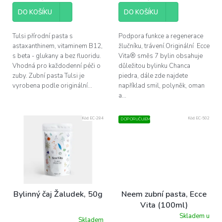
DO KOŠÍKU
DO KOŠÍKU
Tulsi přírodní pasta s
Podpora funkce a regenerace
astaxanthinem, vitaminem B12,
žlučníku, trávení.Originální Ecce
s beta - glukany a bez fluoridu.
Vita® směs 7 bylin obsahuje
Vhodná pro každodenní péči o
důležitou bylinku Chanca
zuby. Zubní pasta Tulsi je
piedra, dále zde najdete
vyrobena podle originální...
například smil, polyněk, oman
a...
Kód:
EC-284
Kód:
EC-502
DOPORUČUJEME
Bylinný čaj Žaludek, 50g
Neem zubní pasta, Ecce
Vita (100ml)
Skladem u
Skladem
Průměrné
Průměrné