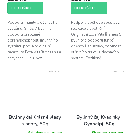
DO KOŠÍKU
DO KOŠÍKU
Podpora imunity a dýchacího
Podpora oběhové soustavy,
systému. Směs 7 bylin na
relaxace a uvolnění.
podporu přirozené
Originální Ecce Vita® směs 5
obranyschopnosti imunitního
bylin pro podporu funkcí
systému podle originální
oběhové soustavy, odolnosti,
receptury Ecce Vita® obsahuje
střevního traktu a dýchacího
echynaceu, lípu, bez...
systém. Pozitivně...
Kód:
EC-281
Kód:
EC-251
Bylinný čaj Krásné vlasy
Bylinný čaj Kvasinky
a nehty, 50g
(Gynhelp), 50g
Skladem u partnera
Skladem u partnera