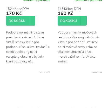
152 Kč bez DPH
143 Kč bez DPH
170 Kč
160 Kč
DO KOŠÍKU
DO KOŠÍKU
Podpora normálního stavu
Podpora imunity, močových
pokožky, vlasů nehtů. Ecce
cest. Ecce Vita originální směs
Vita® směs 7 bylin pro
7 bylin pro podporu imunity,
podporu růstu a kvality vlasů a
dolní močové cesty, relaxaci
nehtů podle originální
těla, menstruační a před-
receptury obsahuje bylinky,
menstruační komfort.V této
které používaly už...
směsi...
Kód:
EC-252
Kód:
EC-268