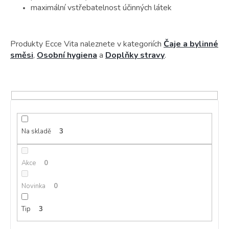
maximální vstřebatelnost účinných látek
Produkty Ecce Vita naleznete v kategoriích
Čaje a bylinné
směsi
,
Osobní hygiena
a
Doplňky stravy
.
Na skladě
3
Akce
0
Novinka
0
Tip
3