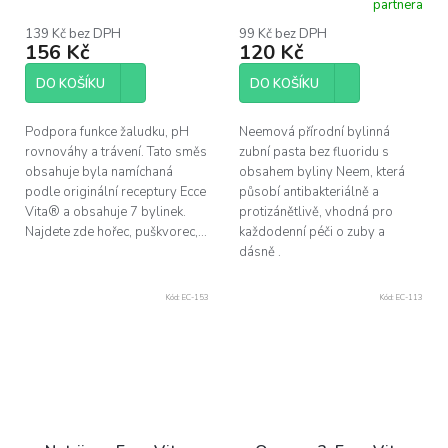
partnera
hodnocení
hodnocení
produktu
produktu
139 Kč bez DPH
99 Kč bez DPH
156 Kč
120 Kč
je
je
5,0
5,0
z
z
DO KOŠÍKU
DO KOŠÍKU
5
5
hvězdiček.
hvězdiček.
Podpora funkce žaludku, pH
Neemová přírodní bylinná
rovnováhy a trávení. Tato směs
zubní pasta bez fluoridu s
obsahuje byla namíchaná
obsahem byliny Neem, která
podle originální receptury Ecce
působí antibakteriálně a
Vita® a obsahuje 7 bylinek.
protizánětlivě, vhodná pro
Najdete zde hořec, puškvorec,...
každodenní péči o zuby a
dásně .
Kód:
EC-153
Kód:
EC-113