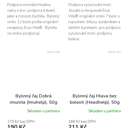
Podpora normální hladiny
Podpora vylučování moči,
cukru v krvi, podpora trávení,
kloubů a chrupavek.Ecce
jater a činnosti žlučníku. Bylinný
Vita® originální směs 7 bylin s
směs 12 bylin podle originální
lopuchem, břízou, tužebníkem a
receptury Ecce Vita®. Bylinky
dalšími bylinkami pro podporu
ve směsi podporují...
vylučování moči, podporu
funkce...
Kód:
EC-298
Kód:
EC-253
Bylinný čaj Dobrá
Bylinný čaj Hlava bez
imunita (Imuhelp), 50g
bolesti (Headhelp), 50g
Skladem u partnera
Skladem u partnera
170 Kč bez DPH
188 Kč bez DPH
190 Kč
211 Kč