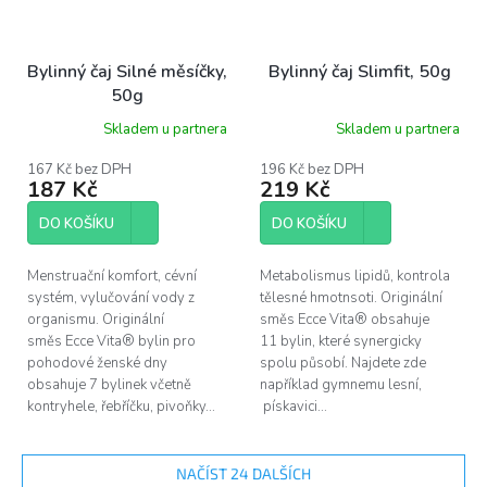
Bylinný čaj Silné měsíčky,
Bylinný čaj Slimfit, 50g
50g
Skladem u partnera
Skladem u partnera
167 Kč bez DPH
196 Kč bez DPH
187 Kč
219 Kč
DO KOŠÍKU
DO KOŠÍKU
Menstruační komfort, cévní
Metabolismus lipidů, kontrola
systém, vylučování vody z
tělesné hmotnsoti. Originální
organismu. Originální
směs Ecce Vita® obsahuje
směs Ecce Vita® bylin pro
11 bylin, které synergicky
pohodové ženské dny
spolu působí. Najdete zde
obsahuje 7 bylinek včetně
například gymnemu lesní,
kontryhele, řebříčku, pivoňky...
pískavici...
NAČÍST 24 DALŠÍCH