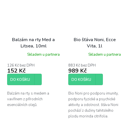
Balzám na rty Med a
Bio šťáva Noni, Ecce
Litsea, 10ml
Vita, 1l
Skladem u partnera
Skladem u partnera
126 Kč bez DPH
883 Kč bez DPH
152 Kč
989 Kč
DO KOŠÍKU
DO KOŠÍKU
Balzám na rty s medem a
Bio Noni pro podporu imunity,
vavřínem z přírodních
podporu fyzické a psychické
esenciálních olejů.
aktivity a odolnost. šťáva Noni
pochází z dužiny tahitského
plodu morinda citrifolia.