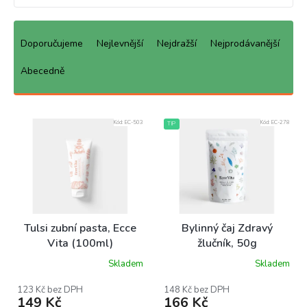
Ř
a
Doporučujeme
Nejlevnější
Nejdražší
Nejprodávanější
z
e
Abecedně
n
í
p
Kód:
EC-503
Kód:
EC-278
TIP
r
o
d
u
k
t
ů
Tulsi zubní pasta, Ecce
Bylinný čaj Zdravý
Vita (100ml)
žlučník, 50g
Skladem
Skladem
123 Kč bez DPH
148 Kč bez DPH
149 Kč
166 Kč