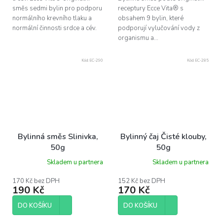
směs sedmi bylin pro podporu
receptury Ecce Vita® s
normálního krevního tlaku a
obsahem 9 bylin, které
normální činnosti srdce a cév.
podporují vylučování vody z
organismu a...
Kód:
EC-290
Kód:
EC-285
Bylinná směs Slinivka,
Bylinný čaj Čisté klouby,
50g
50g
Skladem u partnera
Skladem u partnera
170 Kč bez DPH
152 Kč bez DPH
190 Kč
170 Kč
DO KOŠÍKU
DO KOŠÍKU