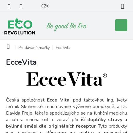
Přejít
CZK
na
obsah
Nákupní
košík
Domů
Prodávané značky
EcceVita
EcceVita
V
ý
p
i
s
p
r
Česká společnost
Ecce Vita
, pod taktovkou Ing. Ivety
o
Ječmík Skuherské, renomované výživové poradkyně, a Dr.
d
Davida Freje, lékaře specializujícího se na funkční medicínu
u
a autora mnoha knih o zdraví, přináší
doplňky stravy a
k
bylinné směsi dle originálních receptur
. Tyto produkty
jsou navrženy
s důrazem na kvalitu a maximální