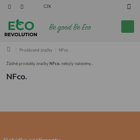
Přejít
CZK
na
obsah
Nákupní
košík
Domů
Prodávané značky
NFco.
Žádné produkty značky
NFco.
nebyly nalezeny...
NFco.
Z
á
p
a