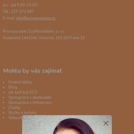
po - pá 9:00-15:00
Tel.: 227 272 687
E-mail:
info@ecorevolution.cz
Provozovatel: EcoRevolution, s.r.o.
Kodaňská 1441/46, Vršovice, 101 00 Praha 10
Mohlo by vás zajímat
Firemní dárky
Blog
Jak začít být ECO
Spolupráce s dodavateli
Spolupráce s influencery
Značky
Složky a bylinky
Velkoobchod
×