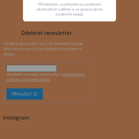
Přihlášením souhlasíte se zasíláním
obchodních sdělení a se zpracováním
osobních údajů.
Odebírat newsletter
Vložte svůj e-mail a my vám budeme zasílat
informace o nových produktech na našem e-
shopu.
Vložením e-mailu souhlasíte s
podmínkami
ochrany osobních údajů
PŘIHLÁSIT SE
Instagram