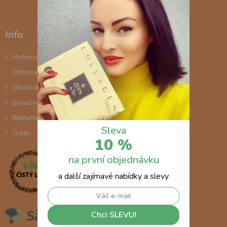
Info
Možnosti dopravy
Ochrana osobních údajů
Obchodní podmínky
Bonusový program
Reklamace
Sleva
O nás
10 %
na první objednávku
a další zajímavé nabídky a slevy
Chci SLEVU!