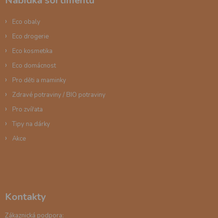
Nabídka sortimentu
t
í
Eco obaly
Eco drogerie
Eco kosmetika
Eco domácnost
Pro děti a maminky
Zdravé potraviny / BIO potraviny
Pro zvířata
Tipy na dárky
Akce
Kontakty
Zákaznická podpora: