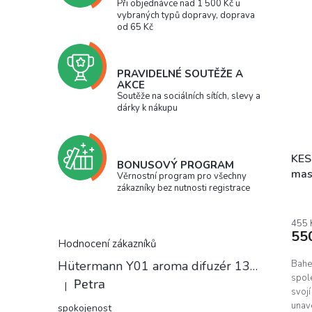
Při objednávce nad 1 500 Kč u
vybraných typů dopravy, doprava
od 65 Kč
PRAVIDELNÉ SOUTĚŽE A
AKCE
Soutěže na sociálních sítích, slevy a
dárky k nákupu
KES
BONUSOVÝ PROGRAM
mas
Věrnostní program pro všechny
zákazníky bez nutnosti registrace
455 
55
Hodnocení zákazníků
Hütermann Y01 aroma difuzér 130ml světlé dřevo - ultrazvukový, USB.
Bahe
spole
Petra
|
Hodnocení produktu je 5 z 5 hvězdiček.
svojí
unav
spokojenost