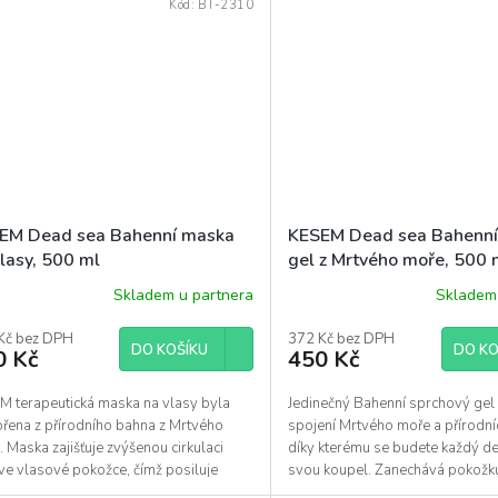
Kód:
BT-2310
EM Dead sea Bahenní maska
KESEM Dead sea Bahenní
lasy, 500 ml
gel z Mrtvého moře, 500 
Skladem u partnera
Skladem 
Kč bez DPH
372 Kč bez DPH
DO KOŠÍKU
DO KO
0 Kč
450 Kč
M terapeutická maska na vlasy byla
Jedinečný Bahenní sprchový gel
ořena z přírodního bahna z Mrtvého
spojení Mrtvého moře a přírodníc
 Maska zajišťuje zvýšenou cirkulaci
díky kterému se budete každý den
ve vlasové pokožce, čímž posiluje
svou koupel. Zanechává pokožku
vé folikuly i...
svěží,...