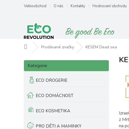
Přejít
Velkoobchod
O nás
Kontakty
Hodnocení obchodu
na
obsah
Domů
Prodávané značky
KESEM Dead sea
KE
P
V
Přeskočit
o
ý
Kategorie
kategorie
s
p
t
i
ECO DROGERIE
r
s
a
p
ECO DOMÁCNOST
n
r
n
o
í
d
ECO KOSMETIKA
Izra
p
u
z Mr
a
k
na po
PRO DĚTI A MAMINKY
n
t