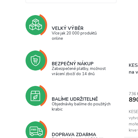
VELKÝ VÝBĚR
Více jak 20 000 produktů
online
BEZPEČNÝ NÁKUP
KES
Zabezpečené platby, možnost
na v
vrácení zboží do 14 dnů
736 
89
BALÍME UDRŽITELNĚ
Objednávky balíme do použitých
krabic
KESE
vytv
moře.
krve 
DOPRAVA ZDARMA
vlaso