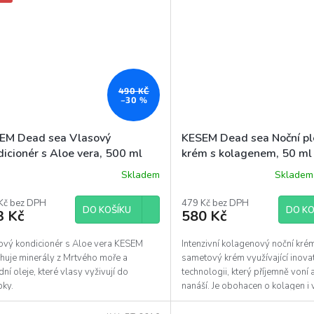
490 KČ
–30 %
EM Dead sea Vlasový
KESEM Dead sea Noční pl
dicionér s Aloe vera, 500 ml
krém s kolagenem, 50 ml
Skladem
Skladem 
Kč bez DPH
479 Kč bez DPH
DO KOŠÍKU
DO KO
3 Kč
580 Kč
ový kondicionér s Aloe vera KESEM
Intenzivní kolagenový noční kré
huje minerály z Mrtvého moře a
sametový krém využívající inovat
dní oleje, které vlasy vyživují do
technologii, který příjemně voní
bky.
nanáší. Je obohacen o kolagen i v