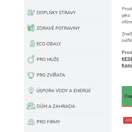
e
ů
Produ
l
DOPLŇKY STRAVY
jako 
citli
ZDRAVÉ POTRAVINY
Značk
sulfá
ECO OBALY
Prod
KESE
PRO MUŽE
Kond
PRO ZVÍŘATA
Ř
ÚSPORA VODY A ENERGIÍ
a
Dop
z
DŮM A ZAHRADA
e
n
í
AK
PRO FIRMY
p