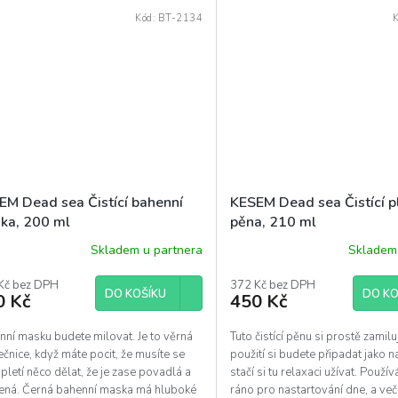
Kód:
BT-2134
EM Dead sea Čistící bahenní
KESEM Dead sea Čistící p
ka, 200 ml
pěna, 210 ml
Skladem u partnera
Skladem 
Kč bez DPH
372 Kč bez DPH
DO KOŠÍKU
DO KO
0 Kč
450 Kč
nní masku budete milovat. Je to věrná
Tuto čistící pěnu si prostě zamiluj
čnice, když máte pocit, že musíte se
použití si budete připadat jako n
 pletí něco dělat, že je zase povadlá a
stačí si tu relaxaci užívat. Použí
ená. Černá bahenní maska má hluboké
ráno pro nastartování dne, a večer 