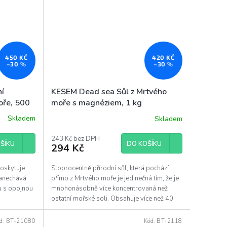
450 KČ
420 KČ
–30 %
–30 %
ní
KESEM Dead sea Sůl z Mrtvého
oře, 500
moře s magnéziem, 1 kg
Skladem
Skladem
243 Kč bez DPH
ŠÍKU
DO KOŠÍKU
294 Kč
oskytuje
Stoprocentně přírodní sůl, která pochází
Zanechává
přímo z Mrtvého moře je jedinečná tím, že je
u s opojnou
mnohonásobně více koncentrovaná než
ostatní mořské soli. Obsahuje více než 40
druhů...
d:
BT-21080
Kód:
BT-2118