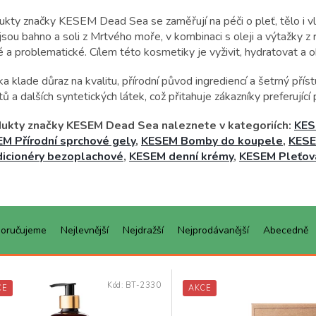
kty značky KESEM Dead Sea se zaměřují na péči o pleť, tělo i vla
jsou bahno a soli z Mrtvého moře, v kombinaci s oleji a výtažky z 
vé a problematické. Cílem této kosmetiky je vyživit, hydratovat a
a klade důraz na kvalitu, přírodní původ ingrediencí a šetrný pří
tů a dalších syntetických látek, což přitahuje zákazníky preferující
ukty značky KESEM Dead Sea naleznete v kategoriích:
KES
M Přírodní sprchové gely
,
KESEM Bomby do koupele
,
KESE
icionéry bezoplachové
,
KESEM denní krémy
,
KESEM Pleťov
oručujeme
Nejlevnější
Nejdražší
Nejprodávanější
Abecedně
Kód:
BT-2330
CE
AKCE