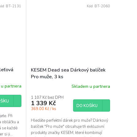
Kód:
BT-2131
Kód:
BT-2060
leťová
KESEM Dead sea Dárkový balíček
Pro muže, 3 ks
u partnera
Skladem u partnera
1 107 Kč bez DPH
ŠÍKU
1 339 Kč
DO KOŠÍKU
369.00 Kč / ks
ete. Při
Hledáte perfektní dárek pro muže? Dárkový
a obláčku a
balíček "Pro muže" obsahuje tři exkluzivní
vá se každé
produkty značky KESEM, které kombinují
si ji...