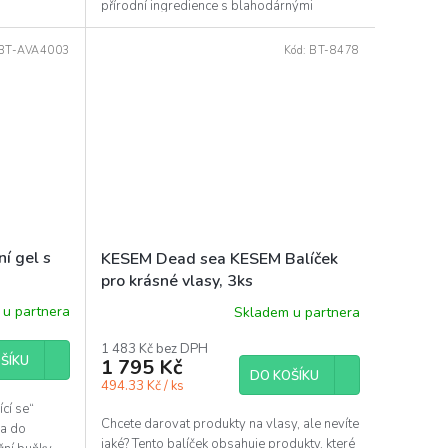
přírodní ingredience s blahodárnými
minerály z...
BT-AVA4003
Kód:
BT-8478
í gel s
KESEM Dead sea KESEM Balíček
pro krásné vlasy, 3ks
u partnera
Skladem u partnera
1 483 Kč bez DPH
ŠÍKU
1 795 Kč
DO KOŠÍKU
494.33 Kč / ks
ící se“
Chcete darovat produkty na vlasy, ale nevíte
 a do
jaké? Tento balíček obsahuje produkty, které