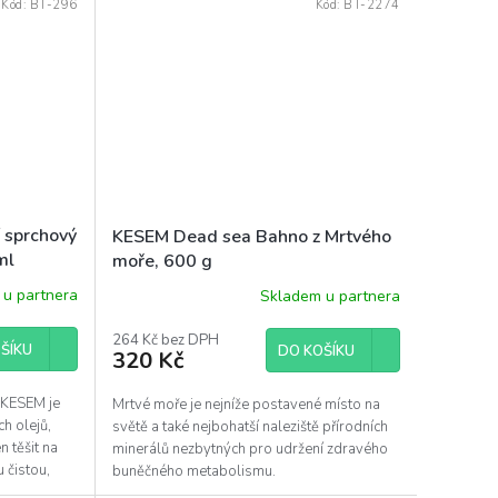
Kód:
BT-296
Kód:
BT-2274
 sprchový
KESEM Dead sea Bahno z Mrtvého
ml
moře, 600 g
u partnera
Skladem u partnera
264 Kč bez DPH
ŠÍKU
DO KOŠÍKU
320 Kč
 KESEM je
Mrtvé moře je nejníže postavené místo na
h olejů,
světě a také nejbohatší naleziště přírodních
 těšit na
minerálů nezbytných pro udržení zdravého
 čistou,
buněčného metabolismu.