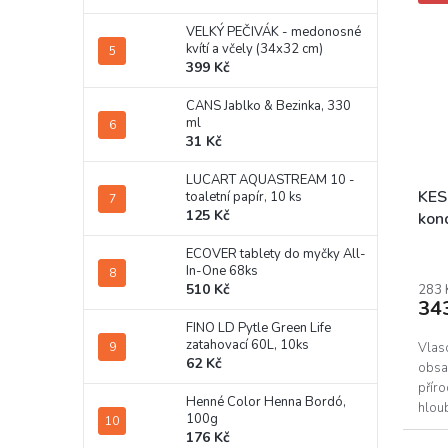
VELKÝ PEČIVÁK - medonosné
kvítí a včely (34x32 cm)
399 Kč
CANS Jablko & Bezinka, 330
ml
31 Kč
LUCART AQUASTREAM 10 -
KES
toaletní papír, 10 ks
125 Kč
kon
ECOVER tablety do myčky All-
In-One 68ks
510 Kč
283 
34
FINO LD Pytle Green Life
zatahovací 60L, 10ks
Vlas
62 Kč
obsa
příro
Henné Color Henna Bordó,
hlou
100g
176 Kč