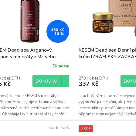
550 KČ
–30 %
EM Dead sea Arganový
KESEM Dead sea Denní p
pon s minerály z Mrtvého
krém IZRAELSKÝ ZÁZRAK
e, 500 ml
Skladem
Kč bez DPH
279 Kč bez DPH
DO KOŠÍKU
DO KO
5 Kč
337 Kč
nový šampon KESEM s minerály z
Izraelský zázrak poznáte nejen d
ého moře poskytuje ochranu a výživu
výjimečné jemné vůni, ale přede
poškozené, suché, roztřepené a barvené
jeho struktury, která Vám po nan
. Obsahuje UV filtr, který vlasy chrání
připomene ten nejjemnější hedv
slunečním...
Krém obsahuje...
Kód:
BT-270
AKCE