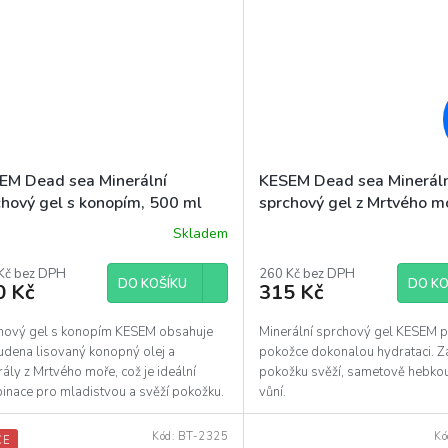
EM Dead sea Minerální
KESEM Dead sea Minerál
chový gel s konopím, 500 ml
sprchový gel z Mrtvého m
ml
Skladem
Kč bez DPH
260 Kč bez DPH
DO KOŠÍKU
DO KO
0 Kč
315 Kč
hový gel s konopím KESEM obsahuje
Minerální sprchový gel KESEM p
tudena lisovaný konopný olej a
pokožce dokonalou hydrataci. 
ály z Mrtvého moře, což je ideální
pokožku svěží, sametově hebko
inace pro mladistvou a svěží pokožku.
vůní.
Kód:
BT-2325
Kó
CE