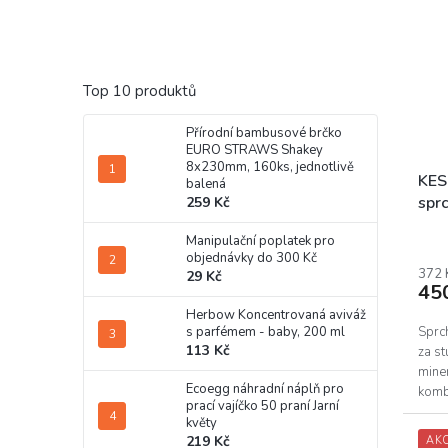
Top 10 produktů
Přírodní bambusové brčko
EURO STRAWS Shakey
8x230mm, 160ks, jednotlivě
KES
balená
spr
259 Kč
Manipulační poplatek pro
objednávky do 300 Kč
372 
29 Kč
45
Herbow Koncentrovaná aviváž
Sprc
s parfémem - baby, 200 ml
113 Kč
za s
miner
Ecoegg náhradní náplň pro
komb
prací vajíčko 50 praní Jarní
květy
219 Kč
AK