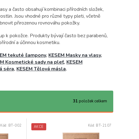
sy a často obsahují kombinaci přírodních složek,
rostlin. Jsou vhodné pro různé typy pleti, včetně
 obnovit přirozenou rovnováhu pokožky.
stup k pokožce. Produkty bývají často bez parabenů,
 přírodní a účinnou kosmetiku.
EM tekuté šampony
,
KESEM Masky na vlasy
,
M Kosmetické sady na pleť
,
KESEM
á séra
,
KESEM Tělová másla
.
31
položek celkem
Kód:
BT-002
Kód:
BT-2107
AKCE