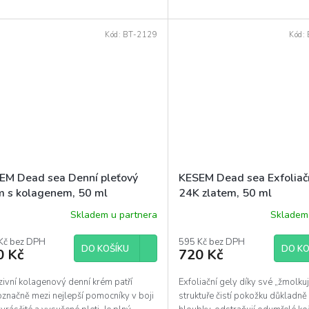
...
Kód:
BT-2129
Kód:
EM Dead sea Denní pleťový
KESEM Dead sea Exfoliačn
m s kolagenem, 50 ml
24K zlatem, 50 ml
Skladem u partnera
Skladem 
Kč bez DPH
595 Kč bez DPH
DO KOŠÍKU
DO KO
0 Kč
720 Kč
zivní kolagenový denní krém patří
Exfoliační gely díky své „žmolkuj
označně mezi nejlepší pomocníky v boji
struktuře čistí pokožku důkladně