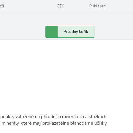
oží
CZK
Přihlášení
Nákupní
Prázdný košík
košík
dukty založené na přírodních minerálech a složkách
 minerály, které mají prokazatelné blahodárné účinky