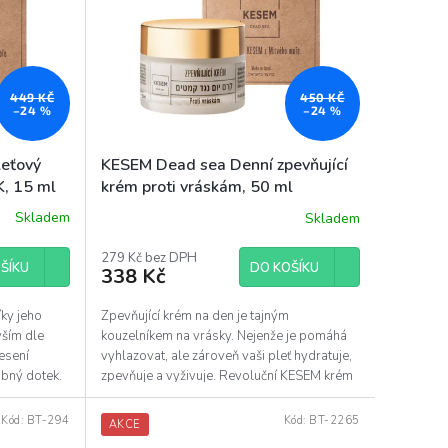
449 KČ
450 KČ
–24 %
–24 %
leťový
KESEM Dead sea Denní zpevňující
, 15 ml
krém proti vráskám, 50 ml
Skladem
Skladem
279 Kč bez DPH
ŠÍKU
DO KOŠÍKU
338 Kč
íky jeho
Zpevňující krém na den je tajným
vším dle
kouzelníkem na vrásky. Nejenže je pomáhá
esení
vyhlazovat, ale zároveň vaši pleť hydratuje,
ábný dotek.
zpevňuje a vyživuje. Revoluční KESEM krém
na obličej, krk...
Kód:
BT-294
Kód:
BT-2265
AKCE