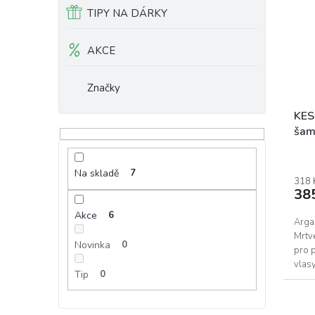
r
TIPY NA DÁRKY
o
d
AKCE
u
k
t
Značky
ů
KES
šam
moř
Na skladě
7
318 
38
Akce
6
Arga
Mrtv
Novinka
0
pro 
vlasy
Tip
0
před 