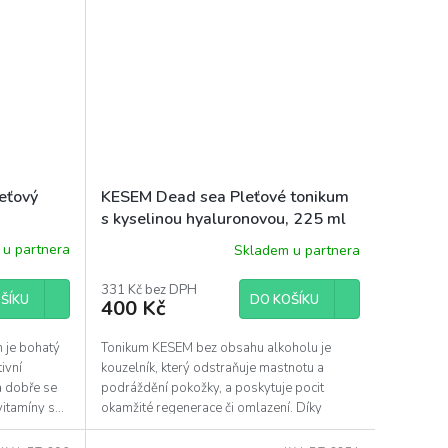
eťový
KESEM Dead sea Pleťové tonikum
s kyselinou hyaluronovou, 225 ml
u partnera
Skladem u partnera
331 Kč bez DPH
ŠÍKU
DO KOŠÍKU
400 Kč
m je bohatý
Tonikum KESEM bez obsahu alkoholu je
ivní
kouzelník, který odstraňuje mastnotu a
 a dobře se
podráždění pokožky, a poskytuje pocit
itamíny s...
okamžité regenerace či omlazení. Díky
kyselině hyaluronové je...