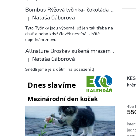
čistící
Bombus Rýžová tyčinka- čokoláda, 18 g
Nataša Gáborová
|
Hodnocení produktu je 5 z 5 hvězdiček.
Tyto Tyčinky jsou výborné, už jen tak třeba na
chuť a nebo když člověk nestíhá. Určitě
objednám znovu.
Allnature Broskev sušená mrazem plátky, 15 g
Nataša Gáborová
|
Hodnocení produktu je 5 z 5 hvězdiček.
Snědli jsme je s dětmi na posezení :)
KES
kré
455 
55
Inten
jedn