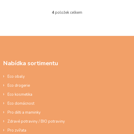
4
položek celkem
O
v
l
á
d
Z
a
á
c
p
í
a
p
Nabídka sortimentu
t
r
í
v
Eco obaly
k
y
Eco drogerie
v
ý
Eco kosmetika
p
Eco domácnost
i
s
Pro děti a maminky
u
Zdravé potraviny / BIO potraviny
Pro zvířata