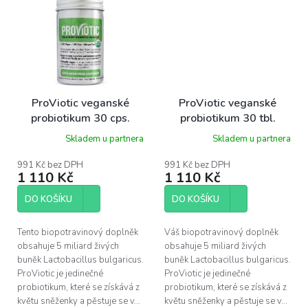
ProViotic veganské
ProViotic veganské
probiotikum 30 cps.
probiotikum 30 tbl.
Skladem u partnera
Skladem u partnera
991 Kč bez DPH
991 Kč bez DPH
1 110 Kč
1 110 Kč
DO KOŠÍKU
DO KOŠÍKU
Tento biopotravinový doplněk
Váš biopotravinový doplněk
obsahuje 5 miliard živých
obsahuje 5 miliard živých
buněk Lactobacillus bulgaricus.
buněk Lactobacillus bulgaricus.
ProViotic je jedinečné
ProViotic je jedinečné
probiotikum, které se získává z
probiotikum, které se získává z
květu sněženky a pěstuje se v...
květu sněženky a pěstuje se v...