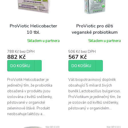
u
k
t
ů
ProViotic Helicobacter
ProViotic pro děti
10 tbl.
veganské probiotikum
10 sáčků
Skladem u partnera
Skladem u partnera
788 Kč bez DPH
506 Kč bez DPH
882 Kč
567 Kč
DO KOŠÍKU
DO KOŠÍKU
ProViotik Helicobacter je
Váš biopotravinový doplněk
jedinečný tím, že probiotika
obsahující 5 miliard živých
obsažená v produktu jsou
buněk Lactobacillus bulgaricus.
izolována z květů sněženky,
ProViotikum je jedinečný tím, že
pěstované v organické
je izolován od kvítků sněženky,
zeleninové šťávě. Produkt
pěstovaný v organickém...
neobsahuje laktózu a...
Kód:
BR-0100
Kód:
BR-0101