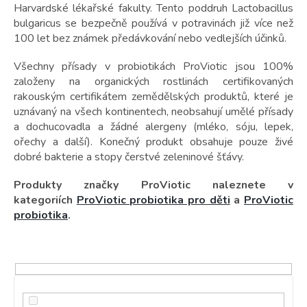
t
Harvardské lékařské fakulty. Tento poddruh Lactobacillus
ů
bulgaricus se bezpečně používá v potravinách již více než
100 let bez známek předávkování nebo vedlejších účinků.
Všechny přísady v probiotikách ProViotic jsou 100%
založeny na organických rostlinách certifikovaných
rakouským certifikátem zemědělských produktů, které je
uznávaný na všech kontinentech, neobsahují umělé přísady
a dochucovadla a žádné alergeny (mléko, sóju, lepek,
ořechy a další). Konečný produkt obsahuje pouze živé
dobré bakterie a stopy čerstvé zeleninové šťávy.
Produkty značky ProViotic naleznete v
kategoriích
ProViotic probiotika pro děti
a
ProViotic
probiotika
.