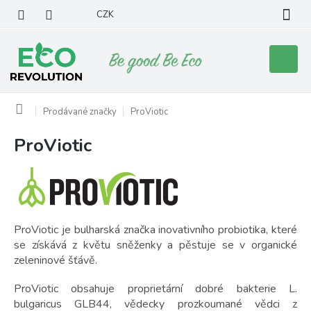
Přejít
CZK
na
obsah
Nákupní
košík
Domů
Prodávané značky
ProViotic
ProViotic
V
ý
p
i
s
p
ProViotic je bulharská značka inovativního probiotika, které
r
se získává z květu sněženky a pěstuje se v organické
o
zeleninové šťávě.
d
u
ProViotic obsahuje proprietární dobré bakterie L.
k
bulgaricus GLB44, vědecky prozkoumané vědci z