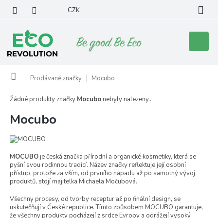
Přejít
CZK
na
obsah
Nákupní
košík
Domů
Prodávané značky
Mocubo
Žádné produkty značky
Mocubo
nebyly nalezeny...
Mocubo
MOCUBO
je česká značka přírodní a organické kosmetiky, která se
pyšní svou rodinnou tradicí. Název značky reflektuje její osobní
přístup, protože za vším, od prvního nápadu až po samotný vývoj
produktů, stojí majitelka Michaela Močubová.
Všechny procesy, od tvorby receptur až po finální design, se
uskutečňují v České republice. Tímto způsobem MOCUBO garantuje,
že všechny produkty pocházejí z srdce Evropy a odrážejí vysoký