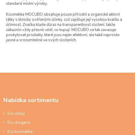
standard místní výroby.
Kosmetika MOCUBO obsahuje pouze přírodní a organické aktivní
látky s klinicky ověřenými účinky, což zajišťuje její vysokou kvalitu a
účinnost. Značka klade důraz na transparentnost složení, takže
zákazníci vždy přesně vědí, co kupují. MOCUBO se tak zavazuje
poskytovat produkty, které jsou nejen efektivní, ale také naprosto
jasné a srozumitelné ve svých složeních.
Z
á
p
a
Nabídka sortimentu
t
í
Eco obaly
Eco drogerie
Eco kosmetika