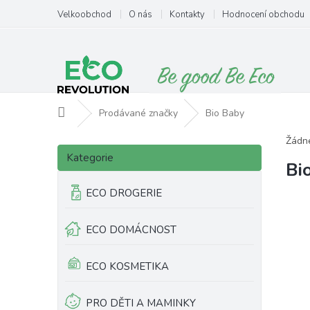
Přejít
Velkoobchod
O nás
Kontakty
Hodnocení obchodu
na
obsah
Domů
Prodávané značky
Bio Baby
P
Žádn
Přeskočit
o
Kategorie
kategorie
Bi
s
t
ECO DROGERIE
r
a
ECO DOMÁCNOST
n
n
í
ECO KOSMETIKA
p
a
PRO DĚTI A MAMINKY
n