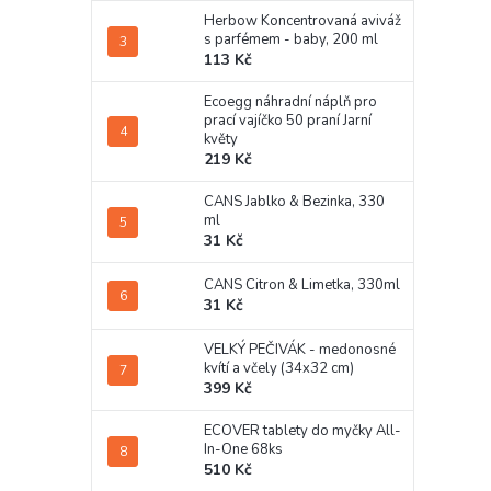
Herbow Koncentrovaná aviváž
s parfémem - baby, 200 ml
113 Kč
Ecoegg náhradní náplň pro
prací vajíčko 50 praní Jarní
květy
219 Kč
CANS Jablko & Bezinka, 330
ml
31 Kč
CANS Citron & Limetka, 330ml
31 Kč
VELKÝ PEČIVÁK - medonosné
kvítí a včely (34x32 cm)
399 Kč
ECOVER tablety do myčky All-
In-One 68ks
510 Kč