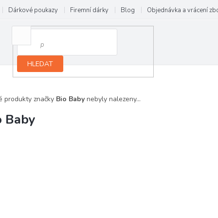
Dárkové poukazy
Firemní dárky
Blog
Objednávka a vrácení zb
HLEDAT
é produkty značky
Bio Baby
nebyly nalezeny...
o Baby