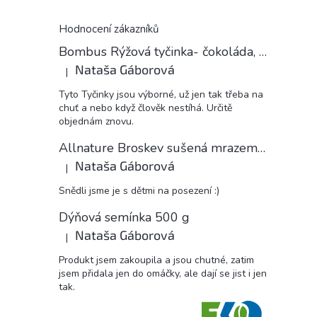
Hodnocení zákazníků
Bombus Rýžová tyčinka- čokoláda, 18 g
Nataša Gáborová
|
Hodnocení produktu je 5 z 5 hvězdiček.
Tyto Tyčinky jsou výborné, už jen tak třeba na
chuť a nebo když člověk nestíhá. Určitě
objednám znovu.
Allnature Broskev sušená mrazem plátky, 15 g
Nataša Gáborová
|
Hodnocení produktu je 5 z 5 hvězdiček.
Snědli jsme je s dětmi na posezení :)
Dýňová semínka 500 g
Nataša Gáborová
|
Hodnocení produktu je 5 z 5 hvězdiček.
Produkt jsem zakoupila a jsou chutné, zatim
jsem přidala jen do omáčky, ale dají se jist i jen
tak.