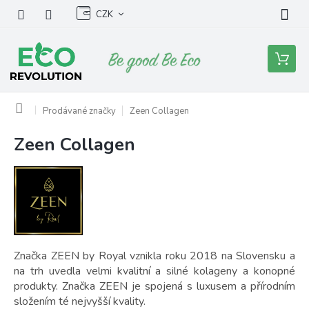
Přejít
CZK
na
obsah
Nákupní
košík
Domů
Prodávané značky
Zeen Collagen
Zeen Collagen
V
ý
p
i
s
p
r
o
Značka ZEEN by Royal vznikla roku
2018 na Slovensku a
d
na trh uvedla velmi kvalitní a silné kolageny a konopné
u
produkty. Značka ZEEN je spojená s luxusem a přírodním
k
složením té nejvyšší kvality.