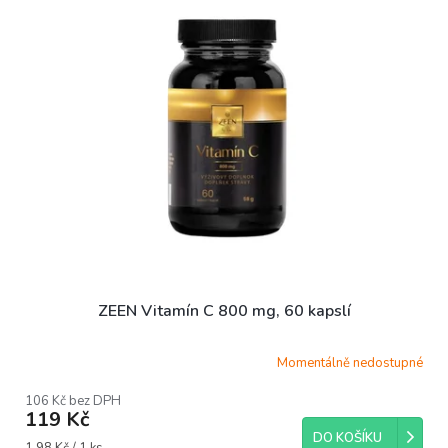
r
o
d
u
k
t
ů
ZEEN Vitamín C 800 mg, 60 kapslí
Momentálně nedostupné
106 Kč bez DPH
119 Kč
DO KOŠÍKU
Měrná
1,98 Kč / 1 ks