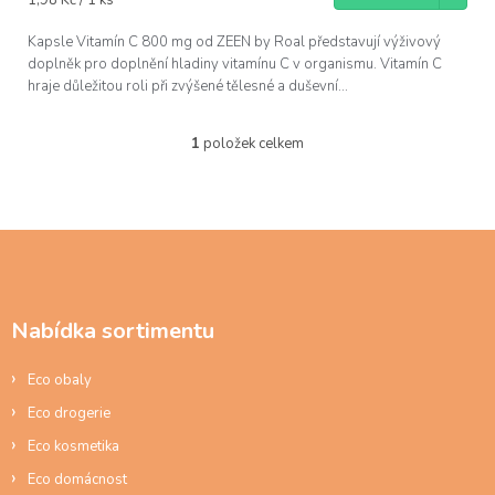
cena:
Kapsle Vitamín C 800 mg od ZEEN by Roal představují výživový
doplněk pro doplnění hladiny vitamínu C v organismu. Vitamín C
hraje důležitou roli při zvýšené tělesné a duševní...
1
položek celkem
O
v
l
á
d
Z
a
á
c
p
í
a
p
Nabídka sortimentu
t
r
í
v
Eco obaly
k
y
Eco drogerie
v
ý
Eco kosmetika
p
Eco domácnost
i