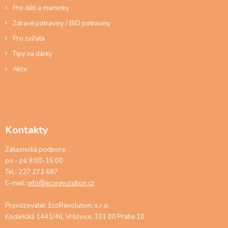
s
Pro děti a maminky
u
Zdravé potraviny / BIO potraviny
Pro zvířata
Tipy na dárky
Akce
Kontakty
Zákaznická podpora:
po - pá 9:00-15:00
Tel.: 227 272 687
E-mail:
info@ecorevolution.cz
Provozovatel: EcoRevolution, s.r.o.
Kodaňská 1441/46, Vršovice, 101 00 Praha 10