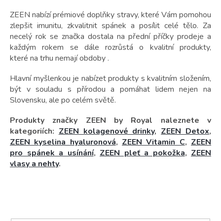
t
ů
ZEEN nabízí prémiové doplňky stravy, které Vám pomohou
zlepšit imunitu, zkvalitnit spánek a posílit celé tělo. Za
necelý rok se značka dostala na přední příčky prodeje a
každým rokem se dále rozrůstá o kvalitní produkty,
které na trhu nemají obdoby .
Hlavní myšlenkou je nabízet produkty s kvalitním složením,
být v souladu s přírodou a pomáhat lidem nejen na
Slovensku, ale po celém světě.
Produkty značky ZEEN by Royal naleznete v
kategoriích:
ZEEN kolagenové drinky
,
ZEEN Detox
,
ZEEN kyselina hyaluronová
,
ZEEN Vitamin C
,
ZEEN
pro spánek a usínání
,
ZEEN pleť a pokožka
,
ZEEN
vlasy a nehty
.