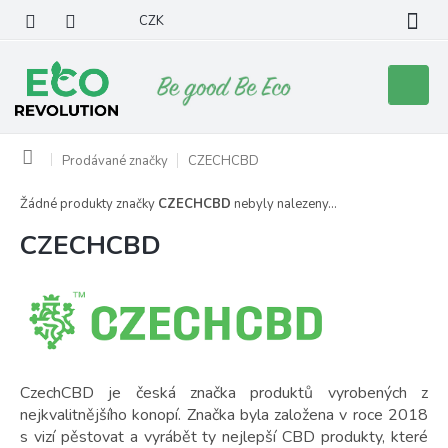
Přejít
CZK
na
obsah
Nákupní
košík
Domů
Prodávané značky
CZECHCBD
Žádné produkty značky
CZECHCBD
nebyly nalezeny...
CZECHCBD
CzechCBD je česká značka produktů vyrobených z
nejkvalitnějšího konopí. Značka byla založena v roce 2018
s vizí pěstovat a vyrábět ty nejlepší CBD produkty, které