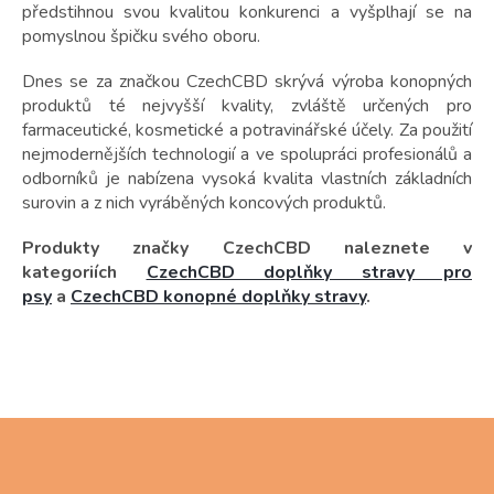
předstihnou svou kvalitou konkurenci a vyšplhají se na
pomyslnou špičku svého oboru.
Dnes se za značkou CzechCBD skrývá výroba konopných
produktů té nejvyšší kvality, zvláště určených pro
farmaceutické, kosmetické a potravinářské účely. Za použití
nejmodernějších technologií a ve spolupráci profesionálů a
odborníků je nabízena vysoká kvalita vlastních základních
surovin a z nich vyráběných koncových produktů.
Produkty značky CzechCBD naleznete v
kategoriích
CzechCBD doplňky stravy pro
psy
a
CzechCBD konopné doplňky stravy
.
Z
á
p