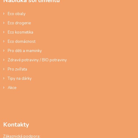
Nabídka sortimentu
t
í
Eco obaly
Eco drogerie
Eco kosmetika
Eco domácnost
Pro děti a maminky
Zdravé potraviny / BIO potraviny
Pro zvířata
Tipy na dárky
Akce
Kontakty
Zákaznická podpora: