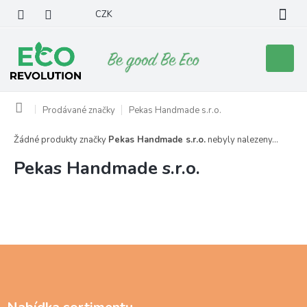
Přejít
CZK
na
obsah
Nákupní
košík
Domů
Prodávané značky
Pekas Handmade s.r.o.
Žádné produkty značky
Pekas Handmade s.r.o.
nebyly nalezeny...
Pekas Handmade s.r.o.
Z
á
p
a