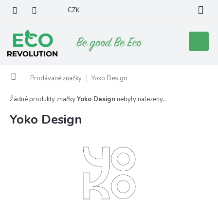
Přejít
CZK
na
obsah
Nákupní
košík
Domů
Prodávané značky
Yoko Design
Žádné produkty značky
Yoko Design
nebyly nalezeny...
Yoko Design