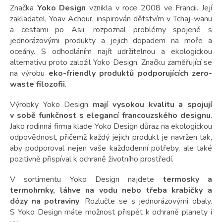
Značka
Yoko Design
vznikla v roce 2008 ve Francii. Její
zakladatel, Yoav Achour, inspirován dětstvím v Tchaj-wanu
a cestami po Asii, rozpoznal problémy spojené s
jednorázovými produkty a jejich dopadem na moře a
oceány. S odhodláním najít udržitelnou a ekologickou
alternativu proto založil Yoko Design. Značku zaměřující se
na výrobu
eko-friendly produktů podporujících zero-
waste filozofii
.
Výrobky Yoko Design
mají vysokou kvalitu a spojují
v sobě funkčnost s elegancí francouzského designu
.
Jako rodinná firma klade Yoko Design důraz na ekologickou
odpovědnost, přičemž každý jejich produkt je navržen tak,
aby podporoval nejen vaše každodenní potřeby, ale také
pozitivně přispíval k ochraně životního prostředí.
V sortimentu Yoko Design najdete
termosky a
termohrnky, láhve na vodu nebo třeba krabičky a
dózy na potraviny
. Rozlučte se s jednorázovými obaly.
S Yoko Design máte možnost přispět k ochraně planety i