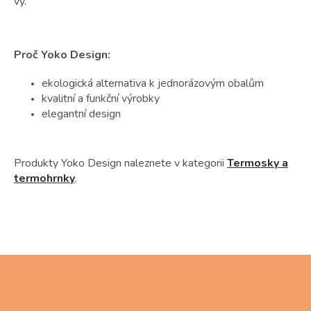
vy.
Proč Yoko Design:
ekologická alternativa k jednorázovým obalům
kvalitní a funkční výrobky
elegantní design
Produkty Yoko Design naleznete v kategorii
Termosky a
termohrnky
.
Z
á
p
a