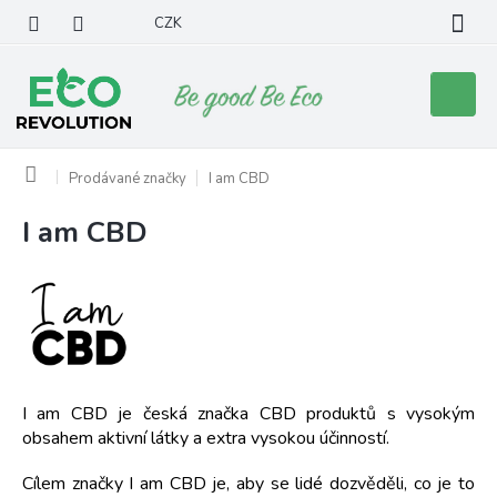
Přejít
CZK
na
obsah
Nákupní
košík
Domů
Prodávané značky
I am CBD
I am CBD
V
ý
p
i
s
p
r
o
I am CBD je česká značka CBD produktů s vysokým
d
obsahem aktivní látky a extra vysokou účinností.
u
k
Cílem značky I am CBD je, aby se lidé dozvěděli, co je to