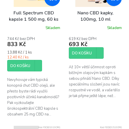
t
ů
Full Spectrum CBD
Nano CBD kapky,
kapsle 1 500 mg, 60 ks
100mg, 10 ml
Skladem
Skladem
Průměrné
hodnocení
produktu
744 Kč bez DPH
619 Kč bez DPH
833 Kč
693 Kč
je
5,0
Měrná
13,88 Kč / 1 ks
z
DO KOŠÍKU
cena:
12.40 Kč / ks
5
hvězdiček.
DO KOŠÍKU
Až 10× větší účinnost oproti
běžným olejovým kapkám s
sebou přináší Nano CBD. Díky
Nevyhovuje vám typická
speciálnímu složení jsou navíc
konopná chuť CBD olejů, ale
rozpustné ve vodě, a vaše tělo
přesto byste rádi využili
je tak přijme ještě lépe, než...
pozitivních účinků kanabinoidů?
Pak vyzkoušejte
širokospektrální CBD kapsle s
obsahem 25 mg CBD na...
Kód:
FSCBD1010ORG
Kód:
FSCBD1510ORG