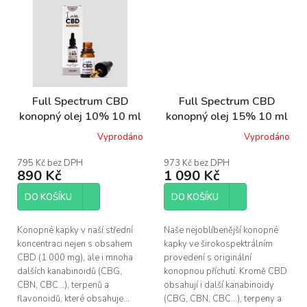
Full Spectrum CBD
Full Spectrum CBD
konopný olej 10% 10 ml
konopný olej 15% 10 ml
original
original
Vyprodáno
Vyprodáno
Průměrné
hodnocení
produktu
795 Kč bez DPH
973 Kč bez DPH
890 Kč
1 090 Kč
je
5,0
z
DO KOŠÍKU
DO KOŠÍKU
5
hvězdiček.
Konopné kapky v naší střední
Naše nejoblíbenější konopné
koncentraci nejen s obsahem
kapky ve širokospektrálním
CBD (1 000 mg), ale i mnoha
provedení s originální
dalších kanabinoidů (CBG,
konopnou příchutí. Kromě CBD
CBN, CBC...), terpenů a
obsahují i další kanabinoidy
flavonoidů, které obsahuje...
(CBG, CBN, CBC...), terpeny a