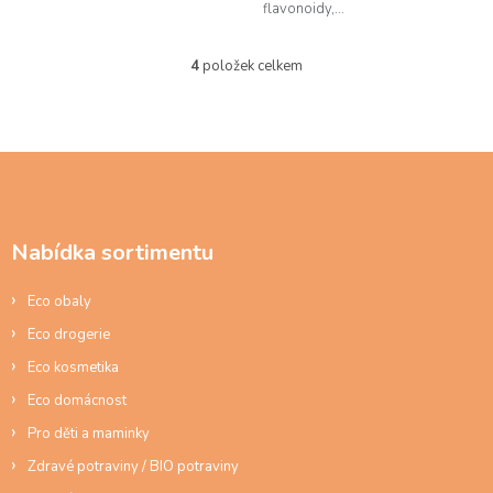
flavonoidy,...
4
položek celkem
O
v
l
á
d
Z
a
á
c
p
í
a
p
Nabídka sortimentu
t
r
í
v
Eco obaly
k
y
Eco drogerie
v
ý
Eco kosmetika
p
Eco domácnost
i
s
Pro děti a maminky
u
Zdravé potraviny / BIO potraviny