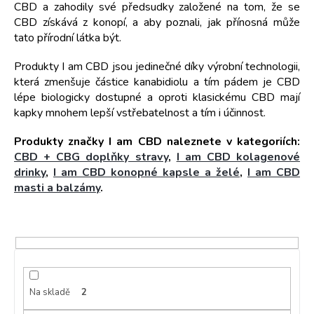
t
CBD a zahodily své předsudky založené na tom, že se
ů
CBD získává z konopí, a aby poznali, jak přínosná může
tato přírodní látka být.
Produkty I am CBD jsou jedinečné díky výrobní technologii,
která zmenšuje č
ástice kanabidiolu a tím pádem je CBD
lépe biologicky dostupné a oproti klasickému CBD mají
kapky mnohem lepší vstřebatelnost a tím i účinnost.
Produkty značky I am CBD naleznete v kategoriích:
CBD + CBG doplňky stravy
,
I am CBD kolagenové
drinky
,
I am CBD konopné kapsle a želé
,
I am CBD
masti a balzámy
.
Na skladě
2