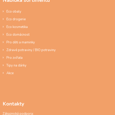
Nabídka sortimentu
t
í
Eco obaly
Eco drogerie
Eco kosmetika
Eco domácnost
Pro děti a maminky
Zdravé potraviny / BIO potraviny
Pro zvířata
Tipy na dárky
Akce
Kontakty
Zákaznická podpora: