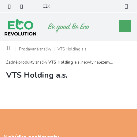
Přejít
CZK
na
obsah
Nákupní
košík
Domů
Prodávané značky
VTS Holding a.s.
Žádné produkty značky
VTS Holding a.s.
nebyly nalezeny...
VTS Holding a.s.
Z
á
p
a