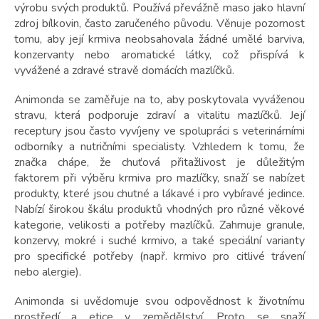
výrobu svých produktů. Používá převážně maso jako hlavní
zdroj bílkovin, často zaručeného původu. Věnuje pozornost
tomu, aby její krmiva neobsahovala žádné umělé barviva,
konzervanty nebo aromatické látky, což přispívá k
vyvážené a zdravé stravě domácích mazlíčků.
Animonda se zaměřuje na to, aby poskytovala vyváženou
stravu, která podporuje zdraví a vitalitu mazlíčků. Její
receptury jsou často vyvíjeny ve spolupráci s veterinárními
odborníky a nutričními specialisty. Vzhledem k tomu, že
značka chápe, že chuťová přitažlivost je důležitým
faktorem při výběru krmiva pro mazlíčky, snaží se nabízet
produkty, které jsou chutné a lákavé i pro vybíravé jedince.
Nabízí širokou škálu produktů vhodných pro různé věkové
kategorie, velikosti a potřeby mazlíčků. Zahrnuje granule,
konzervy, mokré i suché krmivo, a také speciální varianty
pro specifické potřeby (např. krmivo pro citlivé trávení
nebo alergie).
Animonda si uvědomuje svou odpovědnost k životnímu
prostředí a etice v zemědělství. Proto se snaží