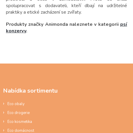
spolupracovat s dodavateli, kteří dbají na udržitelné
praktiky a etické zacházení se zvířaty.
Produkty značky Animonda naleznete v kategorii
psí
konzervy
.
Z
á
p
a
Nabídka sortimentu
t
í
Eco obaly
Eco drogerie
Eco kosmetika
Eco domácnost