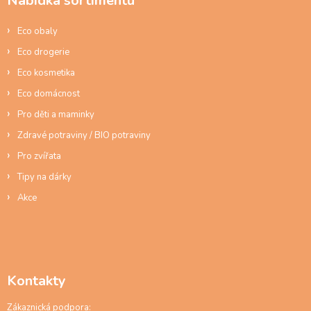
Nabídka sortimentu
t
í
Eco obaly
Eco drogerie
Eco kosmetika
Eco domácnost
Pro děti a maminky
Zdravé potraviny / BIO potraviny
Pro zvířata
Tipy na dárky
Akce
Kontakty
Zákaznická podpora: