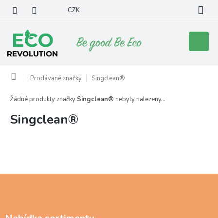
Přejít
CZK
na
obsah
Nákupní
košík
Domů
Prodávané značky
Singclean®
Žádné produkty značky
Singclean®
nebyly nalezeny...
Singclean®
Z
á
p
a