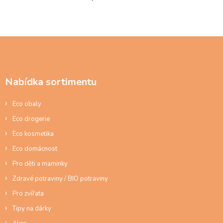
O
v
l
á
d
Z
a
á
c
p
í
a
p
Nabídka sortimentu
t
r
í
v
Eco obaly
k
y
Eco drogerie
v
ý
Eco kosmetika
p
Eco domácnost
i
s
Pro děti a maminky
u
Zdravé potraviny / BIO potraviny
Pro zvířata
Tipy na dárky