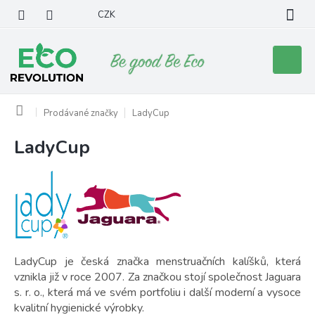
Přejít
CZK
na
obsah
Nákupní
košík
Domů
Prodávané značky
LadyCup
LadyCup
V
ý
p
i
s
p
r
o
LadyCup je česká značka menstruačních kalíšků, která
d
vznikla již v roce 2007. Za značkou stojí společnost Jaguara
u
s. r. o., která má ve svém portfoliu i další moderní a vysoce
k
kvalitní hygienické výrobky.