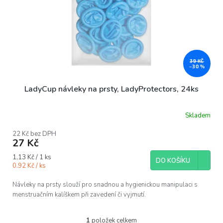
ů
39 KČ
–30 %
LadyCup návleky na prsty, LadyProtectors, 24ks
Skladem
22 Kč bez DPH
27 Kč
Měrná
1,13 Kč / 1 ks
DO KOŠÍKU
cena:
0.92 Kč / ks
Návleky na prsty slouží pro snadnou a hygienickou manipulaci s
menstruačním kalíškem při zavedení či vyjmutí.
1
položek celkem