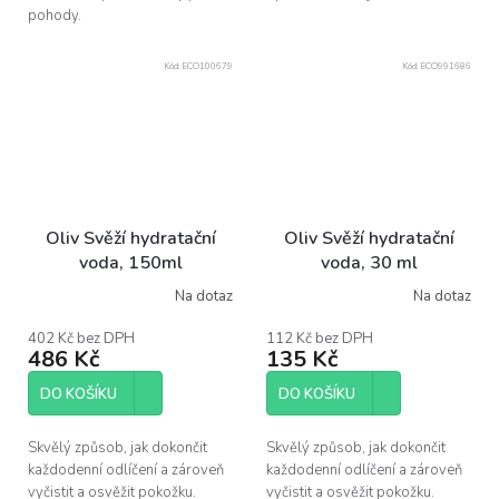
pohody.
Kód:
ECO100679
Kód:
ECO991686
Oliv Svěží hydratační
Oliv Svěží hydratační
voda, 150ml
voda, 30 ml
Na dotaz
Na dotaz
Průměrné
Průměrné
hodnocení
hodnocení
produktu
produktu
402 Kč bez DPH
112 Kč bez DPH
486 Kč
135 Kč
je
je
5,0
5,0
z
z
DO KOŠÍKU
DO KOŠÍKU
5
5
hvězdiček.
hvězdiček.
Skvělý způsob, jak dokončit
Skvělý způsob, jak dokončit
každodenní odlíčení a zároveň
každodenní odlíčení a zároveň
vyčistit a osvěžit pokožku.
vyčistit a osvěžit pokožku.