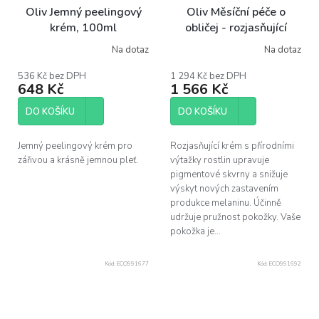
Oliv Jemný peelingový
Oliv Měsíční péče o
krém, 100ml
obličej - rozjasňující
přírodní krém proti
Na dotaz
Na dotaz
Průměrné
pigmentovým skvrnám,
hodnocení
50 ml
produktu
536 Kč bez DPH
1 294 Kč bez DPH
648 Kč
1 566 Kč
je
4,7
z
DO KOŠÍKU
DO KOŠÍKU
5
hvězdiček.
Jemný peelingový krém pro
Rozjasňující krém s přírodními
zářivou a krásně jemnou pleť.
výtažky rostlin upravuje
pigmentové skvrny a snižuje
výskyt nových zastavením
produkce melaninu. Účinně
udržuje pružnost pokožky. Vaše
pokožka je...
Kód:
ECO991677
Kód:
ECO991692