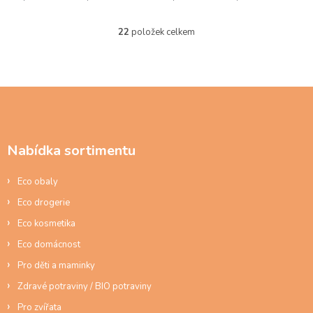
22
položek celkem
O
v
l
á
d
Z
a
á
c
p
í
a
p
Nabídka sortimentu
t
r
í
v
Eco obaly
k
y
Eco drogerie
v
ý
Eco kosmetika
p
Eco domácnost
i
s
Pro děti a maminky
u
Zdravé potraviny / BIO potraviny
Pro zvířata