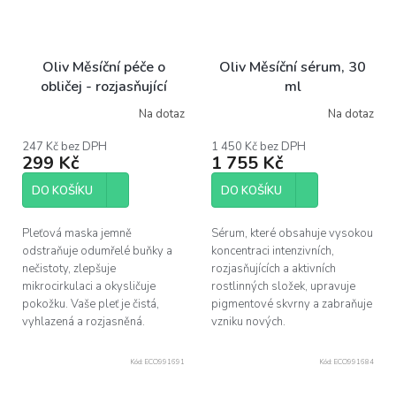
Oliv Měsíční péče o
Oliv Měsíční sérum, 30
obličej - rozjasňující
ml
přírodní krém proti
Na dotaz
Na dotaz
Průměrné
Průměrné
pigmentovým skvrnám, 9
hodnocení
hodnocení
ml
produktu
produktu
247 Kč bez DPH
1 450 Kč bez DPH
299 Kč
1 755 Kč
je
je
5,0
4,3
z
z
DO KOŠÍKU
DO KOŠÍKU
5
5
hvězdiček.
hvězdiček.
Pleťová maska jemně
Sérum, které obsahuje vysokou
odstraňuje odumřelé buňky a
koncentraci intenzivních,
nečistoty, zlepšuje
rozjasňujících a aktivních
mikrocirkulaci a okysličuje
rostlinných složek, upravuje
pokožku. Vaše pleť je čistá,
pigmentové skvrny a zabraňuje
vyhlazená a rozjasněná.
vzniku nových.
Kód:
ECO991691
Kód:
ECO991684