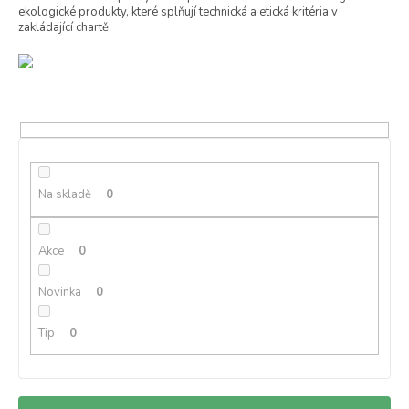
ekologické produkty, které splňují technická a etická kritéria v
zakládající chartě.
Na skladě
0
Akce
0
Novinka
0
Tip
0
Ř