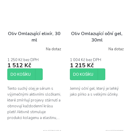
Oliv Omlazující elixír, 30
Oliv Omlazující oční gel,
ml
30ml
Na dotaz
Na dotaz
Průměrné
Průměrné
hodnocení
hodnocení
produktu
produktu
1 250 Kč bez DPH
1 004 Kč bez DPH
1 512 Kč
1 215 Kč
je
je
4,0
5,0
z
z
DO KOŠÍKU
DO KOŠÍKU
5
5
hvězdiček.
hvězdiček.
Tento suchý olej je sérum s
Jemný oční gel, který je lehký
výjimečnými aktivními složkami,
jako pírko a s velkými účinky.
které zmírňují projevy stárnutí a
obnovují každodenní krásu
pleti! Aktivně stimuluje
produkci kolagenu a elastinu,...