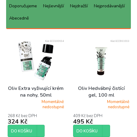
a
Doporučujeme
Nejlevnější
Nejdražší
Nejprodávanější
z
e
Abecedně
n
í
p
Kód:
ECO100694
Kód:
ECO991693
r
o
d
u
k
t
ů
Oliv Extra vyživující krém
Oliv Hedvábný čistící
na nohy, 50ml
gel, 100 ml
Momentálně
Momentálně
Průměrné
Průměrné
nedostupné
nedostupné
hodnocení
hodnocení
produktu
produktu
268 Kč bez DPH
409 Kč bez DPH
324 Kč
495 Kč
je
je
5,0
5,0
z
z
DO KOŠÍKU
DO KOŠÍKU
5
5