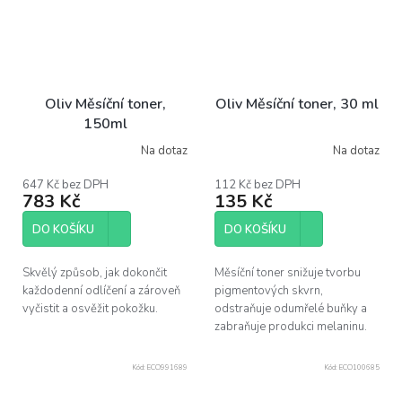
Oliv Měsíční toner,
Oliv Měsíční toner, 30 ml
150ml
Na dotaz
Na dotaz
Průměrné
Průměrné
hodnocení
hodnocení
produktu
produktu
647 Kč bez DPH
112 Kč bez DPH
783 Kč
135 Kč
je
je
5,0
4,0
z
z
DO KOŠÍKU
DO KOŠÍKU
5
5
hvězdiček.
hvězdiček.
Skvělý způsob, jak dokončit
Měsíční toner snižuje tvorbu
každodenní odlíčení a zároveň
pigmentových skvrn,
vyčistit a osvěžit pokožku.
odstraňuje odumřelé buňky a
zabraňuje produkci melaninu.
Kód:
ECO991689
Kód:
ECO100685