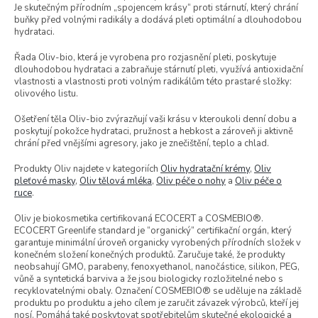
t
Je skutečným přírodním „spojencem krásy“ proti stárnutí, který chrání
ů
buňky před volnými radikály a dodává pleti optimální a dlouhodobou
hydrataci.
Řada Oliv-bio, která je vyrobena pro rozjasnění pleti, poskytuje
dlouhodobou hydrataci a zabraňuje stárnutí pleti, využívá antioxidační
vlastnosti a vlastnosti proti volným radikálům této prastaré složky:
olivového listu.
Ošetření těla Oliv-bio zvýrazňují vaši krásu v kteroukoli denní dobu a
poskytují pokožce hydrataci, pružnost a hebkost a zároveň ji aktivně
chrání před vnějšími agresory, jako je znečištění, teplo a chlad.
Produkty Oliv najdete v kategoriích
Oliv hydratační krémy
,
Oliv
pleťové masky
,
Oliv tělová mléka
,
Oliv péče o nohy
a
Oliv péče o
ruce
.
Oliv je biokosmetika certifikovaná ECOCERT a COSMEBIO®.
ECOCERT Greenlife standard je “organický” certifikační orgán, který
garantuje minimální úroveň organicky vyrobených přírodních složek v
konečném složení konečných produktů.
Zaručuje také, že produkty
neobsahují GMO, parabeny, fenoxyethanol, nanočástice, silikon, PEG,
vůně a syntetická barviva a že jsou biologicky rozložitelné nebo s
recyklovatelnými obaly.
Označení COSMEBIO® se uděluje na základě
produktu po produktu a jeho cílem je zaručit závazek výrobců, kteří jej
nosí.
Pomáhá také poskytovat spotřebitelům skutečné ekologické a