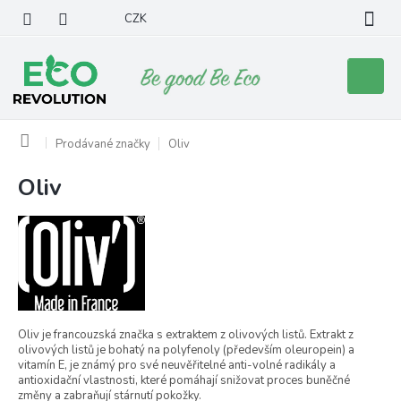
Přejít
CZK
na
obsah
Nákupní
košík
Domů
Prodávané značky
Oliv
Oliv
V
ý
p
i
s
p
r
o
Oliv je francouzská značka s e
xtraktem z olivových listů. Extrakt z
d
olivových listů je bohatý na polyfenoly (především oleuropein) a
u
vitamín E, je známý pro své neuvěřitelné anti-volné radikály a
k
antioxidační vlastnosti, které pomáhají snižovat proces buněčné
změny a zabraňují stárnutí pokožky.