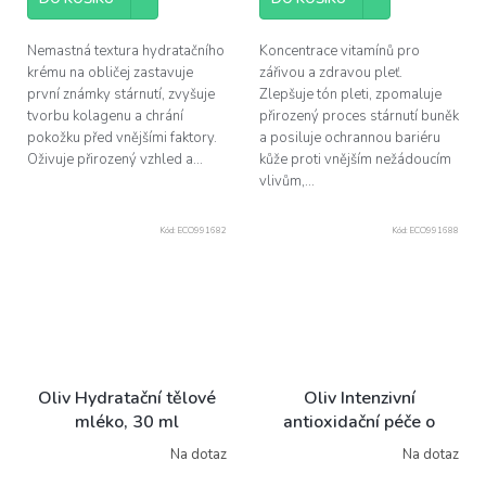
Nemastná textura hydratačního
Koncentrace vitamínů pro
krému na obličej zastavuje
zářivou a zdravou pleť.
první známky stárnutí, zvyšuje
Zlepšuje tón pleti, zpomaluje
tvorbu kolagenu a chrání
přirozený proces stárnutí buněk
pokožku před vnějšími faktory.
a posiluje ochrannou bariéru
Oživuje přirozený vzhled a...
kůže proti vnějším nežádoucím
vlivům,...
Kód:
ECO991682
Kód:
ECO991688
Oliv Hydratační tělové
Oliv Intenzivní
mléko, 30 ml
antioxidační péče o
obličej, 50ml
Na dotaz
Na dotaz