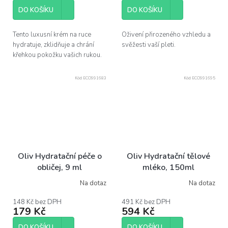
DO KOŠÍKU
DO KOŠÍKU
Tento luxusní krém na ruce
Oživení přirozeného vzhledu a
hydratuje, zklidňuje a chrání
svěžesti vaší pleti.
křehkou pokožku vašich rukou.
Kód:
ECO991683
Kód:
ECO991695
Oliv Hydratační péče o
Oliv Hydratační tělové
obličej, 9 ml
mléko, 150ml
Na dotaz
Na dotaz
148 Kč bez DPH
491 Kč bez DPH
179 Kč
594 Kč
DO KOŠÍKU
DO KOŠÍKU