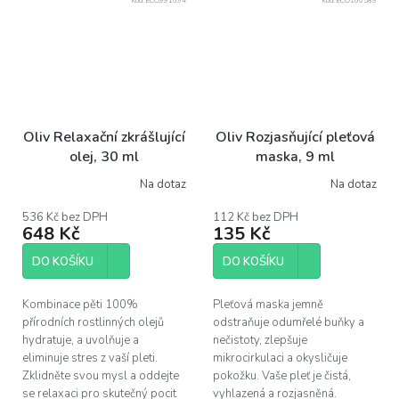
Kód:
ECO991694
Kód:
ECO100589
Oliv Relaxační zkrášlující
Oliv Rozjasňující pleťová
olej, 30 ml
maska, 9 ml
Na dotaz
Na dotaz
Průměrné
hodnocení
produktu
536 Kč bez DPH
112 Kč bez DPH
648 Kč
135 Kč
je
4,8
z
DO KOŠÍKU
DO KOŠÍKU
5
hvězdiček.
Kombinace pěti 100%
Pleťová maska jemně
přírodních rostlinných olejů
odstraňuje odumřelé buňky a
hydratuje, a uvolňuje a
nečistoty, zlepšuje
eliminuje stres z vaší pleti.
mikrocirkulaci a okysličuje
Zklidněte svou mysl a oddejte
pokožku. Vaše pleť je čistá,
se relaxaci pro skutečný pocit
vyhlazená a rozjasněná.