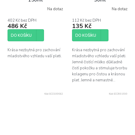
Na dotaz
Na dotaz
Průměrné
Průměrné
hodnocení
hodnocení
produktu
produktu
402 Kč bez DPH
112 Kč bez DPH
486 Kč
135 Kč
je
je
5,0
5,0
z
z
DO KOŠÍKU
DO KOŠÍKU
5
5
hvězdiček.
hvězdiček.
Krása nezbytná pro zachování
Krása nezbytná pro zachování
mladistvého vzhledu vaší pleti.
mladistvého vzhledu vaší pleti.
Jemné čistící mléko důkladně
čistí pokožku a stimuluje tvorbu
kolagenu pro čistou a krásnou
pleť. Jemné a nemastné...
Kód:
ECO100682
Kód:
ECO991690