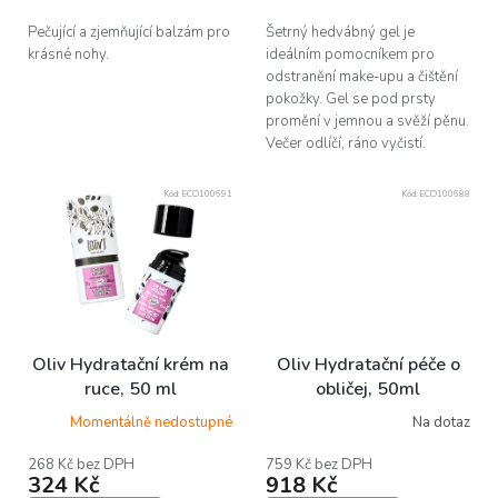
hvězdiček.
hvězdiček.
Pečující a zjemňující balzám pro
Šetrný hedvábný gel je
krásné nohy.
ideálním pomocníkem pro
odstranění make-upu a čištění
pokožky. Gel se pod prsty
promění v jemnou a svěží pěnu.
Večer odlíčí, ráno vyčistí.
Kód:
ECO100691
Kód:
ECO100688
Oliv Hydratační krém na
Oliv Hydratační péče o
ruce, 50 ml
obličej, 50ml
Momentálně nedostupné
Na dotaz
268 Kč bez DPH
759 Kč bez DPH
324 Kč
918 Kč