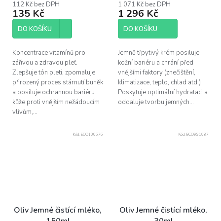
112 Kč bez DPH
1 071 Kč bez DPH
135 Kč
1 296 Kč
DO KOŠÍKU
DO KOŠÍKU
Koncentrace vitamínů pro
Jemně třpytivý krém posiluje
zářivou a zdravou pleť.
kožní bariéru a chrání před
Zlepšuje tón pleti, zpomaluje
vnějšími faktory (znečištění,
přirozený proces stárnutí buněk
klimatizace, teplo, chlad atd.)
a posiluje ochrannou bariéru
Poskytuje optimální hydrataci a
kůže proti vnějším nežádoucím
oddaluje tvorbu jemných...
vlivům,...
Kód:
ECO100676
Kód:
ECO991687
Oliv Jemné čistící mléko,
Oliv Jemné čistící mléko,
150ml
30ml