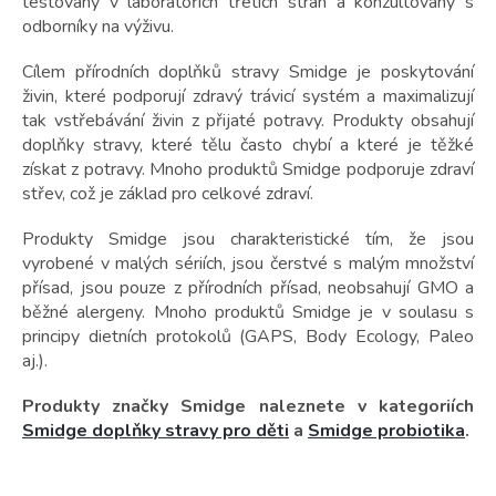
t
testovány v laboratořích třetích stran a konzultovány s
ů
odborníky na výživu.
Cílem přírodních doplňků stravy Smidge je poskytování
živin, které podporují zdravý trávicí systém a maximalizují
tak vstřebávání živin z přijaté potravy. Produkty obsahují
doplňky stravy, které tělu často chybí a které je těžké
získat z potravy. Mnoho produktů Smidge podporuje zdraví
střev, což je základ pro celkové zdraví.
Produkty Smidge jsou charakteristické tím, že jsou
vyrobené v malých sériích, jsou čerstvé s malým množství
přísad, jsou pouze z přírodních přísad, neobsahují GMO a
běžné alergeny. Mnoho produktů Smidge je v soulasu s
principy dietních protokolů (GAPS, Body Ecology, Paleo
aj.).
Produkty značky Smidge naleznete v kategoriích
Smidge doplňky stravy pro děti
a
Smidge probiotika
.