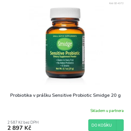
p
Kód:
GD-4372
r
o
d
u
k
t
ů
Probiotika v prášku Sensitive Probiotic Smidge 20 g
Skladem u partnera
2 587 Kč bez DPH
DO KOŠÍKU
2 897 Kč