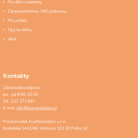
s
Pro děti a maminky
u
Zdravé potraviny / BIO potraviny
Pro zvířata
Tipy na dárky
Akce
Kontakty
Zákaznická podpora:
po - pá 9:00-15:00
Tel.: 227 272 687
E-mail:
info@ecorevolution.cz
Provozovatel: EcoRevolution, s.r.o.
Kodaňská 1441/46, Vršovice, 101 00 Praha 10