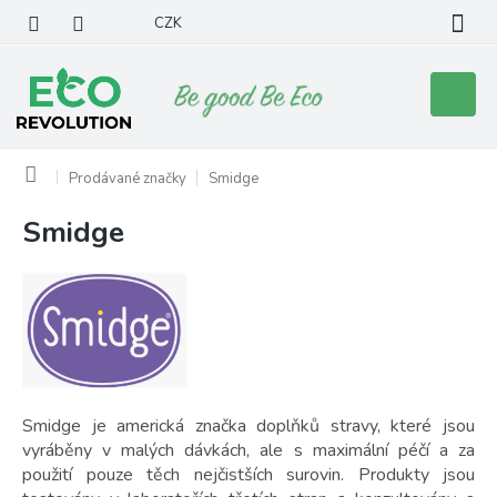
Přejít
CZK
na
obsah
Nákupní
košík
Domů
Prodávané značky
Smidge
Smidge
V
ý
p
i
s
p
r
o
d
Smidge je americká značka doplňků stravy, které jsou
u
vyráběny v malých dávkách, ale s maximální péčí a za
k
použití pouze těch nejčistších surovin. Produkty jsou