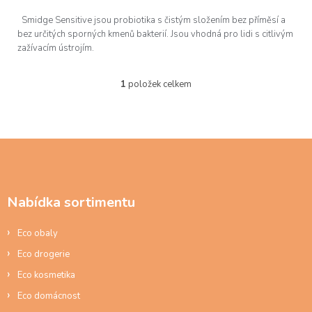
Smidge Sensitive jsou probiotika s čistým složením bez příměsí a
bez určitých sporných kmenů bakterií. Jsou vhodná pro lidi s citlivým
zažívacím ústrojím.
1
položek celkem
O
v
l
á
d
Z
a
á
c
p
í
a
p
Nabídka sortimentu
t
r
í
v
Eco obaly
k
y
Eco drogerie
v
ý
Eco kosmetika
p
Eco domácnost
i