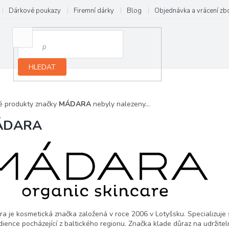
Dárkové poukazy
Firemní dárky
Blog
Objednávka a vrácení zb
HLEDAT
é produkty značky
MÁDARA
nebyly nalezeny...
ÁDARA
a je kosmetická značka založená v roce 2006 v Lotyšsku. Specializuje 
dience pocházející z baltického regionu. Značka klade důraz na udržite