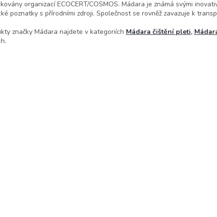
fikovány organizací ECOCERT/COSMOS. Mádara je známá svými inovativn
ké poznatky s přírodními zdroji. Společnost se rovněž zavazuje k transp
kty značky Mádara najdete v kategoriích
Mádara čištění pleti
,
Mádara
ch.