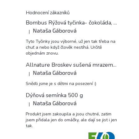
Hodnocení zákazníků
Bombus Rýžová tyčinka- čokoláda, 18 g
Nataša Gáborová
|
Hodnocení produktu je 5 z 5 hvězdiček.
Tyto Tyčinky jsou výborné, už jen tak třeba na
chuť a nebo když člověk nestíhá. Určitě
objednám znovu.
Allnature Broskev sušená mrazem plátky, 15 g
Nataša Gáborová
|
Hodnocení produktu je 5 z 5 hvězdiček.
Snědli jsme je s dětmi na posezení :)
Dýňová semínka 500 g
Nataša Gáborová
|
Hodnocení produktu je 5 z 5 hvězdiček.
Produkt jsem zakoupila a jsou chutné, zatim
jsem přidala jen do omáčky, ale dají se jist i jen
tak.