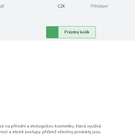
oží
CZK
Přihlášení
Nákupní
Prázdný košík
košík
se na přírodní a ekologickou kosmetiku, která využívá
lnost a etické postupy, přičemž všechny produkty jsou