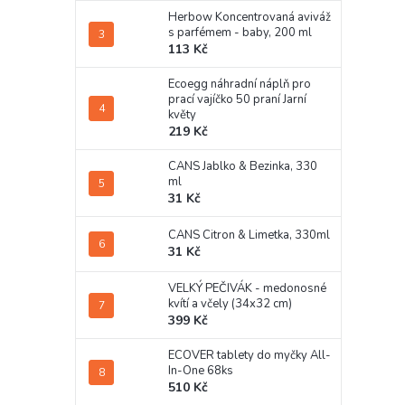
Herbow Koncentrovaná aviváž
s parfémem - baby, 200 ml
113 Kč
Ecoegg náhradní náplň pro
prací vajíčko 50 praní Jarní
květy
219 Kč
CANS Jablko & Bezinka, 330
ml
31 Kč
CANS Citron & Limetka, 330ml
31 Kč
VELKÝ PEČIVÁK - medonosné
kvítí a včely (34x32 cm)
399 Kč
ECOVER tablety do myčky All-
In-One 68ks
510 Kč