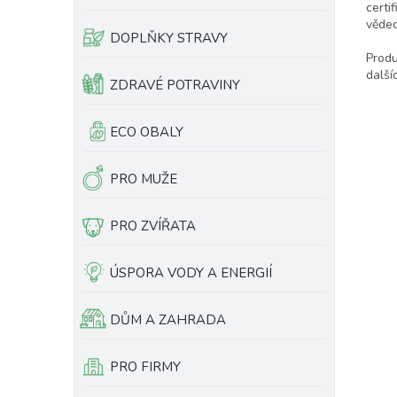
certi
e
vědec
l
DOPLŇKY STRAVY
Produ
další
ZDRAVÉ POTRAVINY
ECO OBALY
PRO MUŽE
PRO ZVÍŘATA
ÚSPORA VODY A ENERGIÍ
DŮM A ZAHRADA
PRO FIRMY