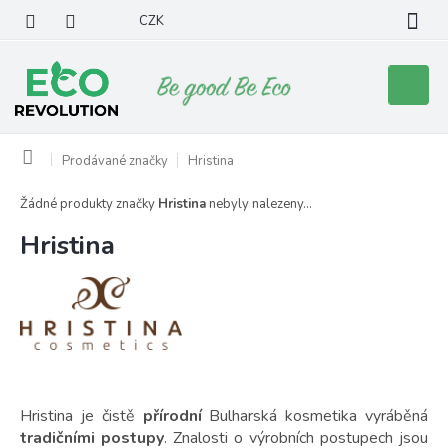
Přejít
CZK
na
obsah
Nákupní
košík
Domů
Prodávané značky
Hristina
Žádné produkty značky
Hristina
nebyly nalezeny...
Hristina
Hristina je čistě
přírodní
Bulharská kosmetika vyráběná
tradičními postupy
. Znalosti o výrobních postupech jsou