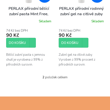
t
ů
PERLAX přírodní bělící
PERLAX přírodní rodinný
zubní pasta Mint Free,
zubní gel na citlivé zuby
100ml
s Aloe Vera - Profi Line,
Skladem
Skladem
100ml
74 Kč bez DPH
74 Kč bez DPH
90 Kč
90 Kč
DO KOŠÍKU
DO KOŠÍKU
Bělící zubní pasta s jemnou
Zubní gel na ctlivé zuby.
chutí je vyrobena z 99% z
Vyroben z 99% procent z
přírodních surovin.
přírodních surovin.
2
položek celkem
O
v
l
á
d
Z
a
á
c
p