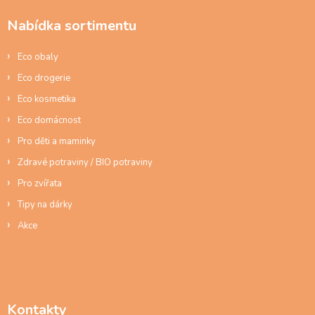
í
a
p
Nabídka sortimentu
t
r
í
v
Eco obaly
k
y
Eco drogerie
v
ý
Eco kosmetika
p
Eco domácnost
i
s
Pro děti a maminky
u
Zdravé potraviny / BIO potraviny
Pro zvířata
Tipy na dárky
Akce
Kontakty