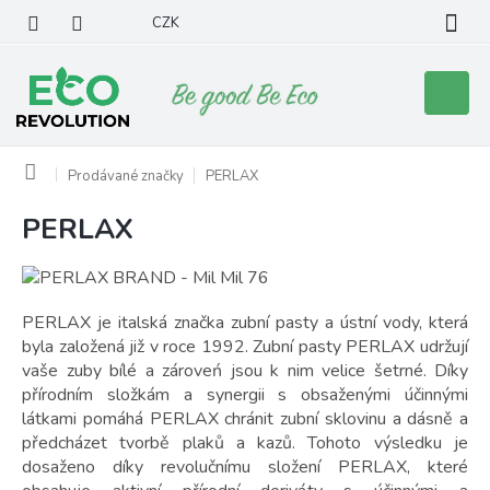
Přejít
CZK
na
obsah
Nákupní
košík
Domů
Prodávané značky
PERLAX
PERLAX
V
ý
p
i
s
PERLAX je italská značka zubní pasty a ústní vody, která
p
byla založená již v roce 1992. Zubní pasty PERLAX udržují
r
vaše zuby bílé a zároveń jsou k nim velice šetrné. Díky
o
přírodním složkám a synergii s obsaženými účinnými
d
látkami pomáhá PERLAX chránit zubní sklovinu a dásně a
u
předcházet tvorbě plaků a kazů. Tohoto výsledku je
k
dosaženo díky revolučnímu složení PERLAX, které