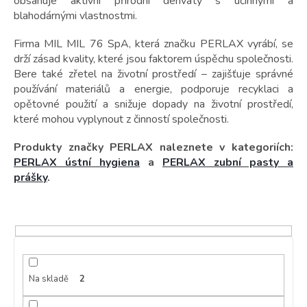
t
obsahuje aktivní přírodní deriváty s účinnými a
ů
blahodárnými vlastnostmi.
Firma MIL MIL 76 SpA, která značku PERLAX vyrábí, se
drží zásad kvality, které jsou faktorem úspěchu společnosti.
Bere také zřetel na životní prostředí – zajišťuje správné
používání materiálů a energie, podporuje recyklaci a
opětovné použití a snižuje dopady na životní prostředí,
které mohou vyplynout z činností společnosti.
Produkty značky PERLAX naleznete v kategoriích:
PERLAX ústní hygiena
a
PERLAX zubní pasty a
prášky
.
Na skladě
2