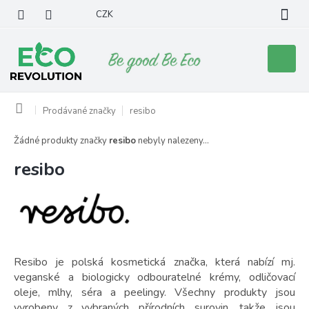
Přejít
CZK
na
obsah
Nákupní
košík
Domů
Prodávané značky
resibo
Žádné produkty značky
resibo
nebyly nalezeny...
resibo
Resibo je polská kosmetická značka, která nabízí mj.
veganské a biologicky odbouratelné krémy, odličovací
oleje, mlhy, séra a peelingy. Všechny produkty jsou
vyrobeny z vybraných přírodních surovin, takže jsou