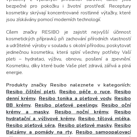
bezpečné pro pokožku i životní prostředí. Receptury
kosmetiky skrývají koncentrované rostlinné výtažky, které
jsou získávány pomocí moderních technologií.
Cílem značky RESIBO je zajistit nejvyšší účinnost
kosmetických přípravků při zachování přírodních vlastností
a udržitelné výroby v souladu s okolní přírodou, poskytovat
jedinečnou kosmetiku, která splní všechny potřeby Vaší
pleti – hydrataci, výživu, obnovu, posílení a zpevnění.
Kosmetiku, díky které bude Vaše pleť zdravá, zářivá a plná
energie.
Produkty značky Resibo naleznete v kategoriích:
Resibo čištění pleti
,
Resibo péče o ruce
,
Resibo
denní krémy
,
Resibo tonika a pleťové vody
,
Resibo
BB krémy
,
Resibo pleťové peelingy
,
Resibo oční
krémy a masky
,
Resibo noční krémy
,
Resibo
hydratační a výživové krémy
,
Resibo tělová mléka
,
Resibo pleťová séra
,
Resibo pleťové masky
,
Resibo
Balzámy a pomády na rty
,
Resibo samoopalovací