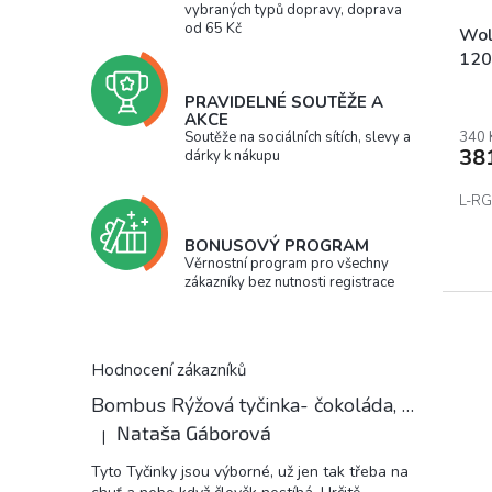
vybraných typů dopravy, doprava
od 65 Kč
Wol
120
PRAVIDELNÉ SOUTĚŽE A
AKCE
340 
Soutěže na sociálních sítích, slevy a
38
dárky k nákupu
L-RGn
BONUSOVÝ PROGRAM
Věrnostní program pro všechny
zákazníky bez nutnosti registrace
Hodnocení zákazníků
Bombus Rýžová tyčinka- čokoláda, 18 g
Nataša Gáborová
|
Hodnocení produktu je 5 z 5 hvězdiček.
Tyto Tyčinky jsou výborné, už jen tak třeba na