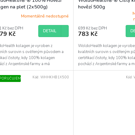
doHealth® ® 100% Hovězí
WoldoHealth® ® Čistý k
agen na pleť (2x500g)
hovězí 500g
M
Momentálně nedostupné
Průměrné
hodnocení
1 Kč bez DPH
produktu
699 Kč bez DPH
DETAIL
DE
479 Kč
783 Kč
je
5,0
z
oHealth kolagen je vyroben z
WoldoHealth kolagen je vyrobe
5
itních surovin s ověřeným původem a
kvalitních surovin s ověřeným 
hvězdiček.
fikací čistoty, kdy 100% kolagen
certifikací čistoty, kdy 100% ko
ází z Argentinské farmy a má
pochází z Argentinské farmy a má
ikaci...
Halal. Neobsahuje...
Kód:
WHHKHB1X500
Kód:
PORUČUJEME