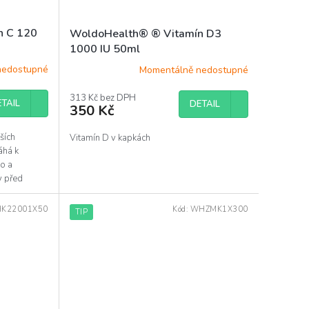
n C 120
WoldoHealth® ® Vitamín D3
1000 IU 50ml
nedostupné
Momentálně nedostupné
313 Kč bez DPH
TAIL
DETAIL
350 Kč
jších
Vitamín D v kapkách
áhá k
o a
y před
K22001X50
Kód:
WHZMK1X300
TIP