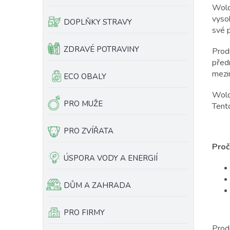
Wold
e
ů
vyso
l
DOPLŇKY STRAVY
své 
ZDRAVÉ POTRAVINY
Prod
před
mezin
ECO OBALY
Wold
PRO MUŽE
Tento
PRO ZVÍŘATA
Proč
ÚSPORA VODY A ENERGIÍ
DŮM A ZAHRADA
PRO FIRMY
Prod