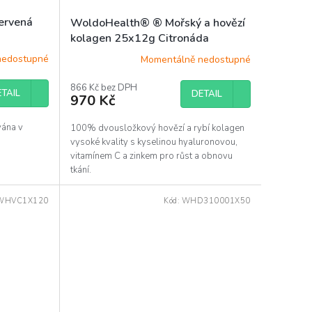
ervená
WoldoHealth® ® Mořský a hovězí
kolagen 25x12g Citronáda
nedostupné
Momentálně nedostupné
866 Kč bez DPH
TAIL
DETAIL
970 Kč
vána v
100% dvousložkový hovězí a rybí kolagen
vysoké kvality s kyselinou hyaluronovou,
vitamínem C a zinkem pro růst a obnovu
tkání.
WHVC1X120
Kód:
WHD310001X50