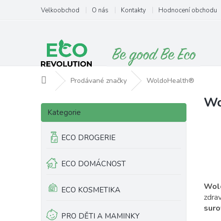
Přejít
Velkoobchod
O nás
Kontakty
Hodnocení obchodu
na
obsah
Domů
Prodávané značky
WoldoHealth®
Wo
P
V
Přeskočit
o
ý
Kategorie
kategorie
s
p
t
i
ECO DROGERIE
r
s
a
p
ECO DOMÁCNOST
n
r
n
o
Wol
í
d
ECO KOSMETIKA
zdrav
p
u
suro
a
k
PRO DĚTI A MAMINKY
n
t