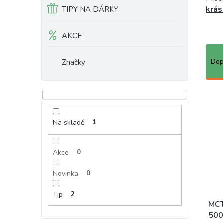
krás
TIPY NA DÁRKY
AKCE
Ř
a
Dop
Značky
z
e
n
í
p
Na skladě
1
r
o
d
Akce
0
u
k
Novinka
0
t
ů
Tip
2
MCT
500