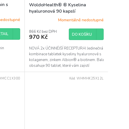
in s
WoldoHealth® ® Kyselina
hyaluronová 90 kapslí
nedostupné
Momentálně nedostupné
866 Kč bez DPH
TAIL
DO KOŠÍKU
970 Kč
min
NOVÁ 2x ÚČINNÉJŠÍ RECEPTURA! Jedinečná
kombinace tabletek kyseliny hyaluronové s
kolagenem, zinkem Albion® a biotinem. Balení
obsahuje 90 tablet, které vám zajistí
optimální...
HMCC1X300
Kód:
WHMHK25X12L