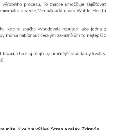
výrobního procesu. To značce umožňuje zajišťovat
 minimalizaci vedlejších nákladů nabízí Woldo Health
, kde si značka vybudovala reputaci jako jedna z
, aby mohla nabídnout českým zákazníkům to nejlepší z
ifikací
, které splňují nejnáročnější standardy kvality.
ků.
Imunita
,
Kloubní výživa
,
Stres a relax
,
Zdraví a