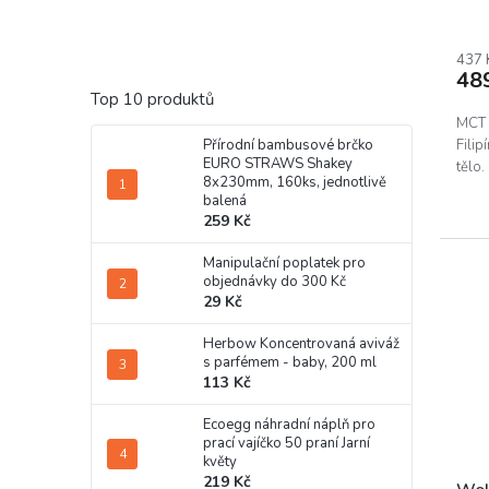
437 
48
Top 10 produktů
MCT 
Filip
Přírodní bambusové brčko
EURO STRAWS Shakey
tělo.
8x230mm, 160ks, jednotlivě
balená
259 Kč
Manipulační poplatek pro
objednávky do 300 Kč
29 Kč
Herbow Koncentrovaná aviváž
s parfémem - baby, 200 ml
113 Kč
Ecoegg náhradní náplň pro
prací vajíčko 50 praní Jarní
květy
219 Kč