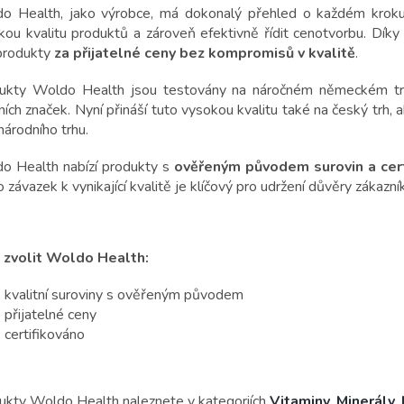
o Health, jako výrobce, má dokonalý přehled o každém kroku 
kou kvalitu produktů a zároveň efektivně řídit cenotvorbu. Díky
produkty
za přijatelné ceny bez kompromisů v kvalitě
.
ukty Woldo Health jsou testovány na náročném německém trhu
ních značek. Nyní přináší tuto vysokou kvalitu také na český trh
árodního trhu.
o Health nabízí produkty s
ověřeným původem surovin a cert
 závazek k vynikající kvalitě je klíčový pro udržení důvěry zákazní
 zvolit Woldo Health:
kvalitní suroviny s ověřeným původem
přijatelné ceny
certifikováno
ukty Woldo Health naleznete v kategoriích
Vitaminy
,
Minerály
,