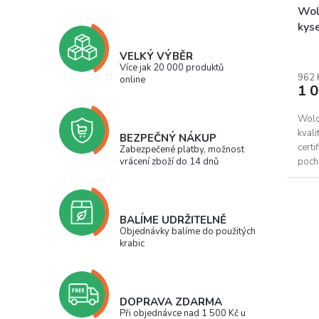
Wol
kys
Prům
VELKÝ VÝBĚR
hodn
Více jak 20 000 produktů
prod
962 
online
1 
je
5,0
z
Wold
5
kval
BEZPEČNÝ NÁKUP
hvěz
certi
Zabezpečené platby, možnost
pochá
vrácení zboží do 14 dnů
Halal
BALÍME UDRŽITELNĚ
Objednávky balíme do použitých
krabic
DOPRAVA ZDARMA
Při objednávce nad 1 500 Kč u