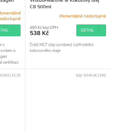
olagen
WoldoHealth® ® Kokosový olej
C8 500ml
omentálně
Momentálně nedostupné
nedostupné
480 Kč bez DPH
TAIL
DETAIL
538 Kč
n z
Čistý MCT olej vyrobený z přírodního
původem a
kokosového oleje
lagen
 certifikaci
WHKK1X120
Kód:
WHKHK1X90