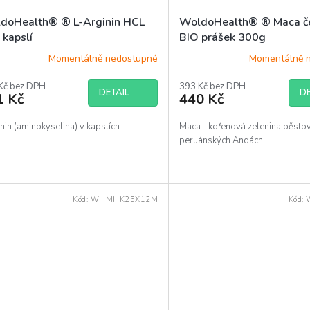
doHealth® ® L-Arginin HCL
WoldoHealth® ® Maca č
 kapslí
BIO prášek 300g
Momentálně nedostupné
Momentálně 
Kč bez DPH
393 Kč bez DPH
DETAIL
DE
1 Kč
440 Kč
in (aminokyselina) v kapslích
Maca - kořenová zelenina pěsto
peruánských Andách
Kód:
WHMHK25X12M
Kód: