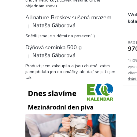
chuť a nebo když člověk nestíhá. Určitě
objednám znovu.
Wol
Allnature Broskev sušená mrazem plátky, 15 g
kol
Nataša Gáborová
|
Hodnocení produktu je 5 z 5 hvězdiček.
Snědli jsme je s dětmi na posezení :)
866 
Dýňová semínka 500 g
97
Nataša Gáborová
|
Hodnocení produktu je 5 z 5 hvězdiček.
100%
Produkt jsem zakoupila a jsou chutné, zatim
vysok
jsem přidala jen do omáčky, ale dají se jist i jen
vita
tak.
tkání