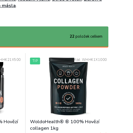
a másla
.
22
položek celkem
HHK21X500
Kód:
WHHK1X1000
TIP
 Hovězí
WoldoHealth® ® 100% Hovězí
collagen 1kg