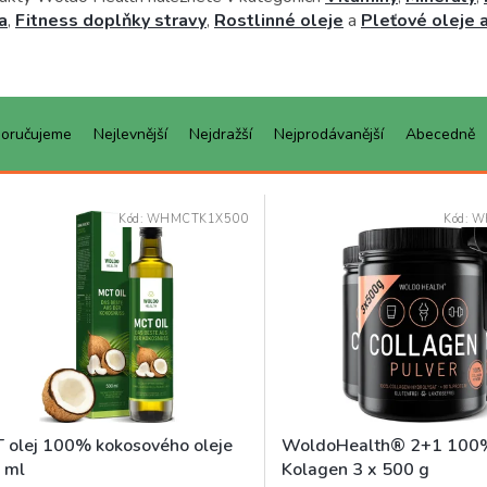
a
,
Fitness doplňky stravy
,
Rostlinné oleje
a
Pleťové oleje 
oručujeme
Nejlevnější
Nejdražší
Nejprodávanější
Abecedně
Kód:
WHMCTK1X500
Kód:
W
 olej 100% kokosového oleje
WoldoHealth® 2+1 100%
 ml
Kolagen 3 x 500 g