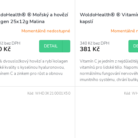
doHealth® ® Mořský a hovězí
WoldoHealth® ® Vitamí
agen 25x12g Malina
kapslí
Momentálně nedostupné
Momentálně 
Kč bez DPH
340 Kč bez DPH
DETAIL
DE
0 Kč
381 Kč
 dvousložkový hovězí a rybí kolagen
Vitamín C je jedním z nejdůležitě
é kvality s kyselinou hyaluronovou,
vitamínů pro lidské tělo. Napom
mínem C a zinkem pro růst a obnovu
normálnímu fungování nervovéh
.
imunitního systému, chrání buňk
oxidačním stresem, snižuje...
Kód:
WHD3K210001X50
Kód:
WH