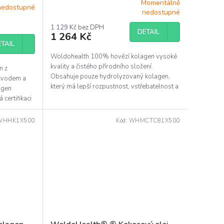
Momentálně
nedostupné
Průměrné
nedostupné
hodnocení
produktu
1 129 Kč bez DPH
DETAIL
1 264 Kč
je
TAIL
5,0
z
Woldohealth 100% hovězí kolagen vysoké
5
kvality a čistého přírodního složení.
n z
hvězdiček.
Obsahuje pouze hydrolyzovaný kolagen,
původem a
který má lepší rozpustnost, vstřebatelnost a
lagen
biologickou...
 certifikaci
WHHK1X500
Kód:
WHMCTC81X500