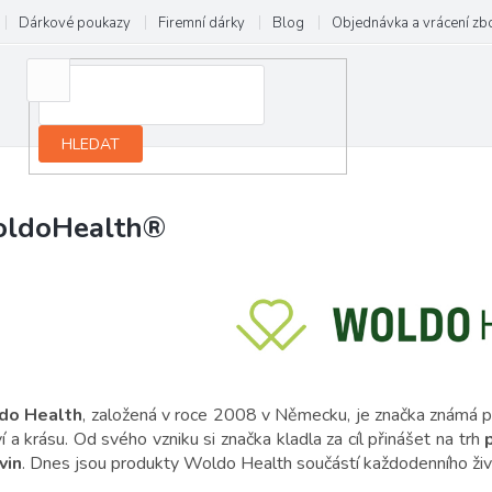
Dárkové poukazy
Firemní dárky
Blog
Objednávka a vrácení zb
HLEDAT
ldoHealth®
do Health
, založená v roce 2008 v Německu, je značka známá 
í a krásu. Od svého vzniku si značka kladla za cíl přinášet na trh
p
vin
. Dnes jsou produkty Woldo Health součástí každodenního živ