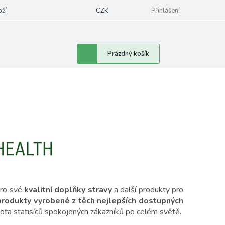
oží
CZK
Přihlášení
Nákupní
Prázdný košík
košík
pro své
kvalitní
doplňky stravy
a další produkty pro
rodukty vyrobené z těch nejlepších dostupných
ota statisíců spokojených zákazníků po celém světě.