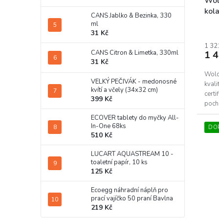
Wol
kol
CANS Jablko & Bezinka, 330
ml
31 Kč
1 32
1 
CANS Citron & Limetka, 330ml
31 Kč
Wold
VELKÝ PEČIVÁK - medonosné
kval
kvítí a včely (34x32 cm)
certi
399 Kč
poch
certif
ECOVER tablety do myčky All-
In-One 68ks
DO
510 Kč
LUCART AQUASTREAM 10 -
toaletní papír, 10 ks
125 Kč
Ecoegg náhradní náplň pro
prací vajíčko 50 praní Bavlna
219 Kč