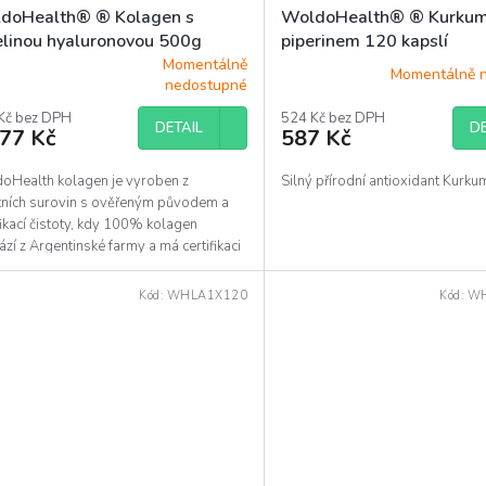
doHealth® ® Kolagen s
WoldoHealth® ® Kurkum
elinou hyaluronovou 500g
piperinem 120 kapslí
Momentálně
Momentálně 
ěrné
nedostupné
ocení
uktu
Kč bez DPH
524 Kč bez DPH
DETAIL
DE
077 Kč
587 Kč
oHealth kolagen je vyroben z
Silný přírodní antioxidant Kurku
itních surovin s ověřeným původem a
diček.
fikací čistoty, kdy 100% kolagen
zí z Argentinské farmy a má certifikaci
. Neobsahuje...
Kód:
WHLA1X120
Kód:
W