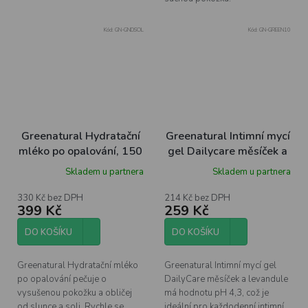
Kód:
GN-GNDSOL
Kód:
GN-GREEN10
Greenatural Hydratační
Greenatural Intimní mycí
mléko po opalování, 150
gel Dailycare měsíček a
ml
levandule pH 4,3 BIO,
Skladem u partnera
Skladem u partnera
500 ml
330 Kč bez DPH
214 Kč bez DPH
399 Kč
259 Kč
DO KOŠÍKU
DO KOŠÍKU
Greenatural Hydratační mléko
Greenatural Intimní mycí gel
po opalování pečuje o
DailyCare měsíček a levandule
vysušenou pokožku a obličej
má hodnotu pH 4,3, což je
od slunce a soli. Rychle se
ideální pro každodenní intimní