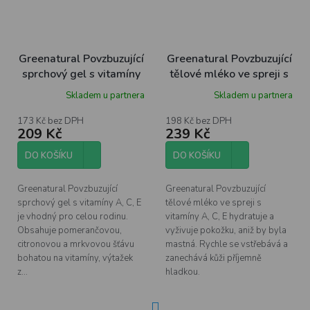
Greenatural Povzbuzující
Greenatural Povzbuzující
sprchový gel s vitamíny
tělové mléko ve spreji s
ACE BIO, 400 ml
vitamíny ACE BIO, 200
Skladem u partnera
Skladem u partnera
ml
173 Kč bez DPH
198 Kč bez DPH
209 Kč
239 Kč
DO KOŠÍKU
DO KOŠÍKU
Greenatural Povzbuzující
Greenatural Povzbuzující
sprchový gel s vitamíny A, C, E
tělové mléko ve spreji s
je vhodný pro celou rodinu.
vitamíny A, C, E hydratuje a
Obsahuje pomerančovou,
vyživuje pokožku, aniž by byla
citronovou a mrkvovou šťávu
mastná. Rychle se vstřebává a
bohatou na vitamíny, výtažek
zanechává kůži příjemně
z...
hladkou.
S