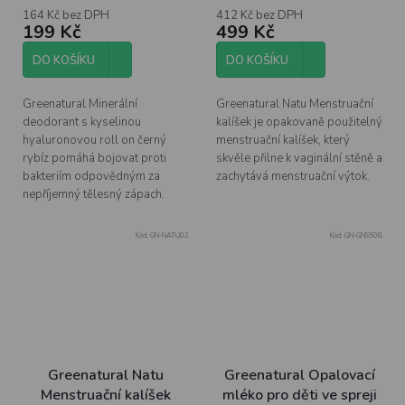
164 Kč bez DPH
412 Kč bez DPH
199 Kč
499 Kč
DO KOŠÍKU
DO KOŠÍKU
Greenatural Minerální
Greenatural Natu Menstruační
deodorant s kyselinou
kalíšek je opakovaně použitelný
hyaluronovou roll on černý
menstruační kalíšek, který
rybíz pomáhá bojovat proti
skvěle přilne k vaginální stěně a
bakteriím odpovědným za
zachytává menstruační výtok.
nepříjemný tělesný zápach.
Kód:
GN-NATU02
Kód:
GN-GNS50B
Greenatural Natu
Greenatural Opalovací
Menstruační kalíšek
mléko pro děti ve spreji