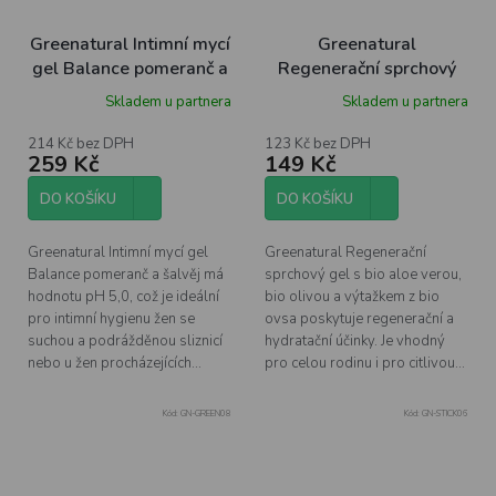
Greenatural Intimní mycí
Greenatural
gel Balance pomeranč a
Regenerační sprchový
šalvěj- pH 5,0 BIO, 500
gel aloe vera a oliva BIO,
Skladem u partnera
Skladem u partnera
ml
250 ml
214 Kč bez DPH
123 Kč bez DPH
259 Kč
149 Kč
DO KOŠÍKU
DO KOŠÍKU
Greenatural Intimní mycí gel
Greenatural Regenerační
Balance pomeranč a šalvěj má
sprchový gel s bio aloe verou,
hodnotu pH 5,0, což je ideální
bio olivou a výtažkem z bio
pro intimní hygienu žen se
ovsa poskytuje regenerační a
suchou a podrážděnou sliznicí
hydratační účinky. Je vhodný
nebo u žen procházejících...
pro celou rodinu i pro citlivou...
Kód:
GN-GREEN08
Kód:
GN-STICK06