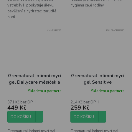
vstřebává, poskytuje úlevu,
hygienu celé rodiny.
osvěžení a hydrataci zarudlé
pleti.
Kód:
GN-RIC10
Kód:
GN-GREEN22
Greenatural Intimní mycí
Greenatural Intimní mycí
gel Dailycare měsíček a
gel Sensitive
levandule- pH 4,3 BIO, 1
mandarinka a aloe vera
Skladem u partnera
Skladem u partnera
l
pH 5,5 BIO, 500 ml
371 Kč bez DPH
214 Kč bez DPH
449 Kč
259 Kč
DO KOŠÍKU
DO KOŠÍKU
Greenatural Intimní mycí gel
Greenatural Intimní mycí gel