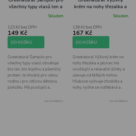
Greenatural Šampon pro
Greenatural Výživný
všechny typy vlasů len a
krém na nohy třezalka a
kopřiva BIO, 250 ml
jalovec BIO, 100 ml
Skladem
Skladem
123 Kč bez DPH
138 Kč bez DPH
149 Kč
167 Kč
DO KOŠÍKU
DO KOŠÍKU
Greenatural Šampón pro
Greenatural Výživný krém na
všechny typy vlasů obsahuje
nohy třezalka a jalovec má
bio len, bio kopřivu a pšeničný
osvěžující a relaxační účinky a
protein. Je vhodný pro celou
ulevuje od těžkých nohou.
rodinu i pro citlivou dětskou
Hluboce vyživuje chodidla a
pokožku. Má posilující a...
nohy, rychle se vstřebává a...
Kód:
GN-GREEN21
Kód:
GN-GREEN11