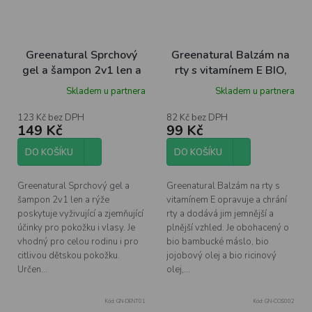
Greenatural Sprchový
Greenatural Balzám na
gel a šampon 2v1 len a
rty s vitamínem E BIO,
rýže BIO, 250 ml
5,7 ml
Skladem u partnera
Skladem u partnera
123 Kč bez DPH
82 Kč bez DPH
149 Kč
99 Kč
DO KOŠÍKU
DO KOŠÍKU
Greenatural Sprchový gel a
Greenatural Balzám na rty s
šampon 2v1 len a rýže
vitamínem E opravuje a chrání
poskytuje vyživující a zjemňující
rty a dodává jim jemnější a
účinky pro pokožku i vlasy. Je
plnější vzhled. Je obohacený o
vhodný pro celou rodinu i pro
bio bambucké máslo, bio
citlivou dětskou pokožku.
jojobový olej a bio ricinový
Určen...
olej,...
Kód:
GN-DENT01
Kód:
GN-COS002