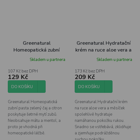
Greenatural
Greenatural Hydratační
Homeopatická zubní
krém na ruce aloe vera a
pasta zelený čaj a citron
měsíček BIO, 100 ml
Skladem u partnera
Skladem u partnera
BIO, 75 ml
107 Kč bez DPH
173 Kč bez DPH
129 Kč
209 Kč
DO KOŠÍKU
DO KOŠÍKU
Greenatural Homeopatická
Greenatural Hydratační krém
zubní pasta zelený čaj a citron
na ruce aloe vera a měsíček
poskytuje šetrné mytí zubů.
spolehlivě hydratuje
Neobsahuje mátu a mentol, a
namáhanou pokožku rukou.
proto je vhodná při
Snadno se vstřebává, zklidňuje
homeopatické léčbě.
a zjemňuje podrážděnou
suchou pokožku.