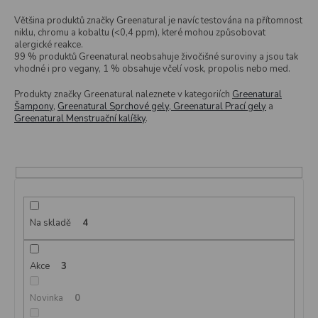
t
ů
Většina produktů značky Greenatural je navíc testována na přítomnost
niklu, chromu a kobaltu (<0,4 ppm), které mohou způsobovat
alergické reakce.
99 % produktů Greenatural neobsahuje živočišné suroviny a jsou tak
vhodné i pro vegany, 1 % obsahuje včelí vosk, propolis nebo med.
Produkty značky Greenatural naleznete v kategoriích
Greenatural
Šampony
,
Greenatural Sprchové gely
,
Greenatural Prací gely
a
Greenatural Menstruační kalíšky
.
Na skladě
4
Akce
3
Novinka
0