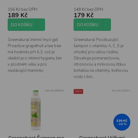
500 ml
156 Kč bez DPH
148 Kč bez DPH
189 Kč
179 Kč
DO KOŠÍKU
DO KOŠÍKU
Greenatural Intimní mycí gel
Greenatural Povzbuzující
Proactive grapefruit a tea tree
šampon s vitamíny A, C, E je
má hodnotu pH 4,3, což je
vhodný pro celou rodinu.
ideální pro intimní hygienu žen
Obsahuje pomerančovou,
v plodném věku a pro
citronovou a mrkvovou šťávu
nastávající maminky.
bohatou na vitamíny, květovou
vodu z bio...
Kód:
GN-GREEN06
Kód:
GN-COS001
AKCE
239 KČ
–30 %