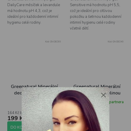
DailyCare měsíček a levandule
Sensitive má hodnotu pH 5,5,
má hodnotu pH 4,3, což je
což je ideální pro citlivou
ideální pro každodenní intimní
pokožku a šetrnou každodenní
hygienu celé rodiny.
intimní hygienu celé rodiny
včetně dětí.
Kód:
GN-DEO09
Kód:
GN-DEO40
Greenatural Minerální
Greenatural Minerální
×
deodorant na nohy
deodorant s kyselinou
mentol, 120 g
hyaluronovou roll on
Skladem u partnera
Skladem u partnera
granátové jablko BIO, 75
ml
164 Kč bez DPH
164 Kč bez DPH
199 Kč
199 Kč
DO KOŠÍKU
DO KOŠÍKU