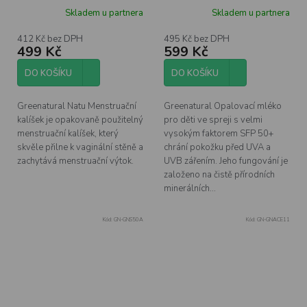
velikost 2
SPF 50+ 100 ml
Skladem u partnera
Skladem u partnera
412 Kč bez DPH
495 Kč bez DPH
499 Kč
599 Kč
DO KOŠÍKU
DO KOŠÍKU
Greenatural Natu Menstruační
Greenatural Opalovací mléko
kalíšek je opakovaně použitelný
pro děti ve spreji s velmi
menstruační kalíšek, který
vysokým faktorem SFP 50+
skvěle přilne k vaginální stěně a
chrání pokožku před UVA a
zachytává menstruační výtok.
UVB zářením. Jeho fungování je
založeno na čistě přírodních
minerálních...
Kód:
GN-GNS50A
Kód:
GN-GNACE11