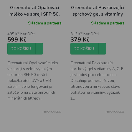
Greenatural Opalovací
Greenatural Povzbuzující
mléko ve spreji SFP 50,
sprchový gel s vitamíny
100 ml
ACE BIO, 1 l
Skladem u partnera
Skladem u partnera
495 Kč bez DPH
313 Kč bez DPH
599 Kč
379 Kč
DO KOŠÍKU
DO KOŠÍKU
Greenatural Opalovací mléko
Greenatural Povzbuzující
ve spreji s velmi vysokým
sprchový gel s vitamíny A, C, E
faktorem SFP 50 chrání
je vhodný pro celou rodinu.
pokožku před UVA a UVB
Obsahuje pomerančovou,
zářením. Jeho fungování je
citronovou a mrkvovou šťávu
založeno na čistě přírodních
bohatou na vitamíny, výtažek
minerálních filtrech...
z...
Kód:
GN-GNACE01
Kód:
GN-GNACE09