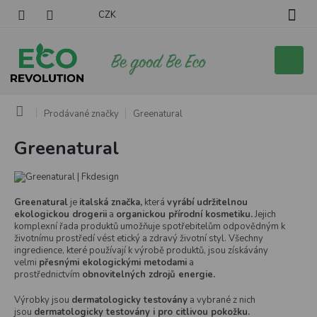
Přejít
CZK
na
obsah
Nákupní
košík
Domů
Prodávané značky
Greenatural
Greenatural
V
ý
p
i
Greenatural
je
italská značka,
která
vyrábí udržitelnou
s
ekologickou drogerii
a
organickou přírodní kosmetiku.
Jejich
p
komplexní řada produktů umožňuje spotřebitelům odpovědným k
r
životnímu prostředí vést etický a zdravý životní styl. Všechny
ingredience, které používají k výrobě produktů, jsou získávány
o
velmi
přesnými ekologickými metodami
a
d
prostřednictvím
obnovitelných zdrojů energie.
u
k
Výrobky jsou
dermatologicky testovány
a vybrané z nich
jsou
dermatologicky testovány i pro citlivou pokožku.