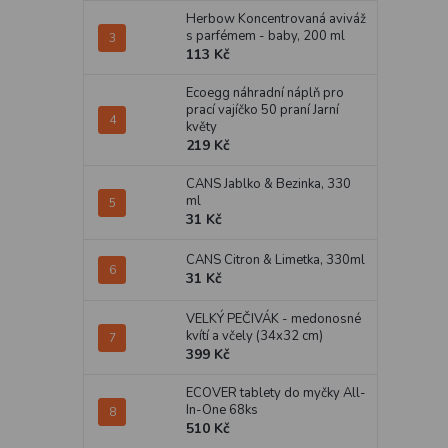
Herbow Koncentrovaná aviváž
s parfémem - baby, 200 ml
113 Kč
Ecoegg náhradní náplň pro
prací vajíčko 50 praní Jarní
květy
219 Kč
CANS Jablko & Bezinka, 330
ml
31 Kč
CANS Citron & Limetka, 330ml
31 Kč
VELKÝ PEČIVÁK - medonosné
kvítí a včely (34x32 cm)
399 Kč
ECOVER tablety do myčky All-
In-One 68ks
510 Kč