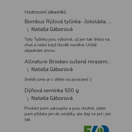
Hodnocení zákazníků
Bombus Rýžová tyčinka- čokoláda, 18 g
Nataša Gáborová
|
Hodnocení produktu je 5 z 5 hvězdiček.
Tyto Tyčinky jsou výborné, už jen tak třeba na
chuť a nebo když člověk nestíhá. Určitě
objednám znovu.
Allnature Broskev sušená mrazem plátky, 15 g
Nataša Gáborová
|
Hodnocení produktu je 5 z 5 hvězdiček.
Snědli jsme je s dětmi na posezení :)
Dýňová semínka 500 g
Nataša Gáborová
|
Hodnocení produktu je 5 z 5 hvězdiček.
Produkt jsem zakoupila a jsou chutné, zatim
jsem přidala jen do omáčky, ale dají se jist i jen
tak.