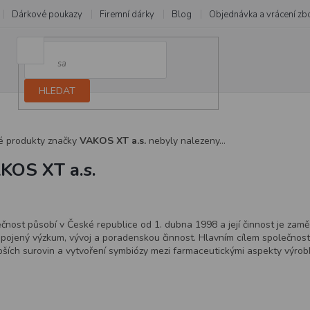
Dárkové poukazy
Firemní dárky
Blog
Objednávka a vrácení zb
HLEDAT
é produkty značky
VAKOS XT a.s.
nebyly nalezeny...
KOS XT a.s.
čnost působí v České republice od 1. dubna 1998 a její činnost je zamě
spojený výzkum, vývoj a poradenskou činnost. Hlavním cílem společnosti 
pších surovin a vytvoření symbiózy mezi farmaceutickými aspekty výrobků