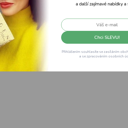
a další zajímavé nabídky a
Chci SLEVU!
Přihlášením souhlasíte se zasíláním obc
a se zpracováním osobních úd