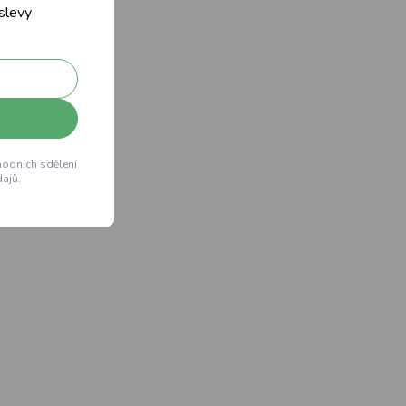
 slevy
hodních sdělení
ajů.