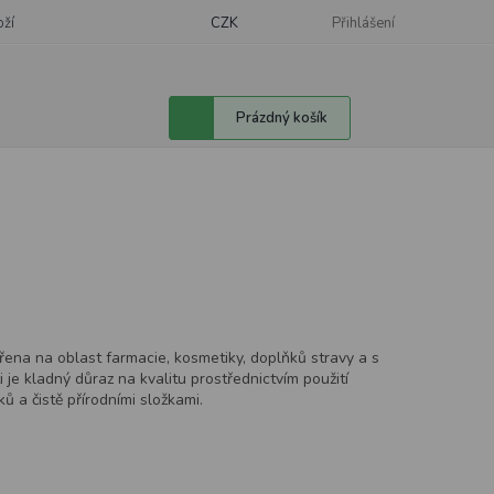
oží
CZK
Přihlášení
Nákupní
Prázdný košík
košík
řena na oblast farmacie, kosmetiky, doplňků stravy a s
je kladný důraz na kvalitu prostřednictvím použití
 a čistě přírodními složkami.