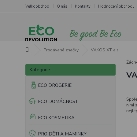
Přejít
Velkoobchod
O nás
Kontakty
Hodnocení obchodu
na
obsah
Domů
Prodávané značky
VAKOS XT a.s.
P
Žádn
Přeskočit
o
Kategorie
kategorie
VA
s
t
ECO DROGERIE
r
a
Spole
ECO DOMÁCNOST
n
nimi 
n
nejle
í
ECO KOSMETIKA
p
a
PRO DĚTI A MAMINKY
n