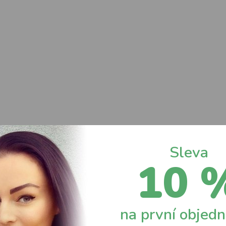
Sleva
10 
na první objed