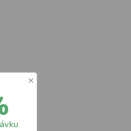
×
%
návku