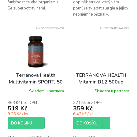
funkčnost celého organismu.
doplněk stravy, který vám
Se superpotravinami.
pomůže zvládat alergie a jejich
nepříjemné příznaky.
Kód:
BO-62F5F6BDC4F58
Kód:
BO-63A1B6AA29FC8
Terranova Health
TERRANOVA HEALTH
Multivitamin SPORT, 50
Vitamin B12 500ug
ks
Complex, 50 ks
Skladem u partnera
Skladem u partnera
463 Kč bez DPH
321 Kč bez DPH
519 Kč
359 Kč
9.26 Kč / ks
6.42 Kč / ks
DO KOŠÍKU
DO KOŠÍKU