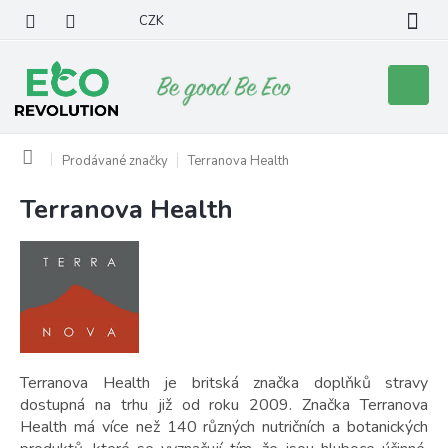
Přejít
CZK
na
obsah
Nákupní
košík
Domů
Prodávané značky
Terranova Health
Terranova Health
V
ý
p
i
s
p
r
o
d
Terranova Health je britská značka doplňků stravy
u
dostupná na trhu již od roku 2009. Značka Terranova
k
Health má více než 140 různých nutričních a botanických