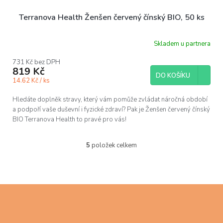
Terranova Health Ženšen červený čínský BIO, 50 ks
Skladem u partnera
731 Kč bez DPH
819 Kč
DO KOŠÍKU
14.62 Kč / ks
Hledáte doplněk stravy, který vám pomůže zvládat náročná období
a podpoří vaše duševní i fyzické zdraví? Pak je Ženšen červený čínský
BIO Terranova Health to pravé pro vás!
5
položek celkem
O
v
l
á
d
Z
a
á
c
p
í
a