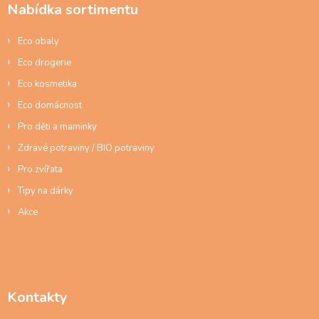
p
Nabídka sortimentu
t
r
í
v
Eco obaly
k
y
Eco drogerie
v
ý
Eco kosmetika
p
Eco domácnost
i
s
Pro děti a maminky
u
Zdravé potraviny / BIO potraviny
Pro zvířata
Tipy na dárky
Akce
Kontakty