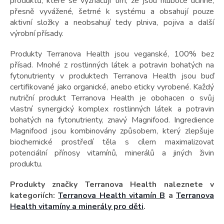
t
produktů, které se vyznačují tím, že jsou hluboce účinné,
ů
přesně vyvážené, šetrné k systému a obsahují pouze
aktivní složky a neobsahují tedy plniva, pojiva a další
výrobní přísady.
Produkty Terranova Health jsou veganské, 100% bez
přísad. Mnohé z rostlinných látek a potravin bohatých na
fytonutrienty v produktech Terranova Health jsou buď
certifikované jako organické, anebo eticky vyrobené. Každý
nutriční produkt Terranova Health je obohacen o svůj
vlastní synergický komplex rostlinných látek a potravin
bohatých na fytonutrienty, znavý Magnifood. Ingredience
Magnifood jsou kombinovány způsobem, který zlepšuje
biochemické prostředí těla s cílem maximalizovat
potenciální přínosy vitamínů, minerálů a jiných živin
produktu.
Produkty značky Terranova Health naleznete v
kategoriích:
Terranova Health vitamín B
a
Terranova
Health vitamíny a minerály pro děti
.