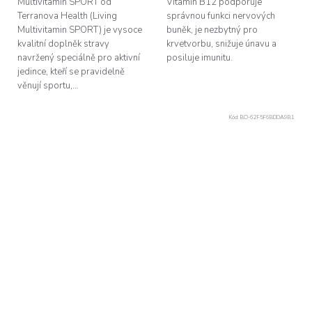
Multivitamin SPORT od
Vitamín B12 podporuje
Terranova Health (Living
správnou funkci nervových
Multivitamin SPORT) je vysoce
buněk, je nezbytný pro
kvalitní doplněk stravy
krvetvorbu, snižuje únavu a
navržený speciálně pro aktivní
posiluje imunitu.
jedince, kteří se pravidelně
věnují sportu,...
Kód:
BO-62F5F6BDDA9B1