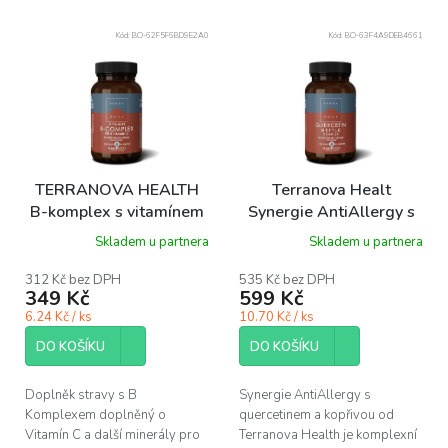
í
p
Kód:
BO-62F5F6BD9E2A0
Kód:
BO-63F4A9DEB4661
r
o
d
u
k
t
ů
TERRANOVA HEALTH
Terranova Healt
B-komplex s vitamínem
Synergie AntiAllergy s
C, 50 ks
quercetinem a kopřivou,
Skladem u partnera
Skladem u partnera
50 ks
312 Kč bez DPH
535 Kč bez DPH
349 Kč
599 Kč
6.24 Kč / ks
10.70 Kč / ks
DO KOŠÍKU
DO KOŠÍKU
Doplněk stravy s B
Synergie AntiAllergy s
Komplexem doplněný o
quercetinem a kopřivou od
Vitamín C a další minerály pro
Terranova Health je komplexní