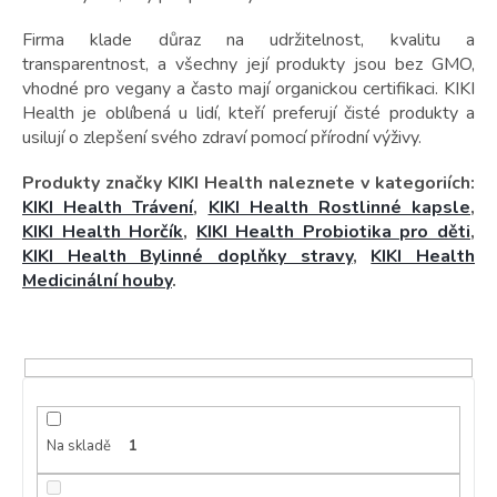
t
ů
Firma klade důraz na udržitelnost, kvalitu a
transparentnost, a všechny její produkty jsou bez GMO,
vhodné pro vegany a často mají organickou certifikaci. KIKI
Health je oblíbená u lidí, kteří preferují čisté produkty a
usilují o zlepšení svého zdraví pomocí přírodní výživy.
Produkty značky KIKI Health naleznete v kategoriích:
KIKI Health Trávení
,
KIKI Health Rostlinné kapsle
,
KIKI Health Horčík
,
KIKI Health Probiotika pro děti
,
KIKI Health Bylinné doplňky stravy
,
KIKI Health
Medicinální houby
.
Na skladě
1