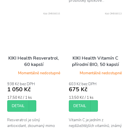
probiotiky špičkové...
Kód:
OM998016
Kód:
OM998013
KIKI Health Resveratrol,
KIKI Health Vitamín C
60 kapslí
přírodní BIO, 50 kapslí
Momentálně nedostupné
Momentálně nedostupné
938 Kč bez DPH
603 Kč bez DPH
1 050 Kč
675 Kč
Měrná
Měrná
17,50 Kč / 1 ks
13,50 Kč / 1 ks
cena:
cena:
DETAIL
DETAIL
Resveratrol je silný
Vitamín C je jedním z
antioxidant, zkoumaný mimo
nejdůležitějších vitamínů, známý