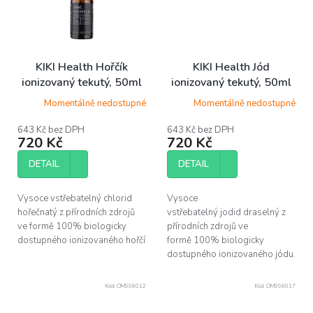
KIKI Health Hořčík
KIKI Health Jód
ionizovaný tekutý, 50ml
ionizovaný tekutý, 50ml
Momentálně nedostupné
Momentálně nedostupné
643 Kč bez DPH
643 Kč bez DPH
720 Kč
720 Kč
DETAIL
DETAIL
Vysoce vstřebatelný chlorid
Vysoce
hořečnatý z přírodních zdrojů
vstřebatelný jodid draselný z
ve formě 100% biologicky
přírodních zdrojů ve
dostupného ionizovaného hořčíku.
formě 100% biologicky
dostupného ionizovaného jódu.
Kód:
OM998012
Kód:
OM998017