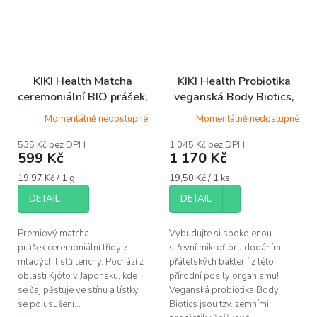
KIKI Health Matcha
KIKI Health Probiotika
ceremoniální BIO prášek,
veganská Body Biotics,
30g
60 kapslí
Momentálně nedostupné
Momentálně nedostupné
535 Kč bez DPH
1 045 Kč bez DPH
599 Kč
1 170 Kč
Měrná
Měrná
19,97 Kč / 1 g
19,50 Kč / 1 ks
cena:
cena:
DETAIL
DETAIL
Prémiový matcha
Vybudujte si spokojenou
prášek ceremoniální třídy z
střevní mikroflóru dodáním
mladých listů tenchy. Pochází z
přátelských bakterií z této
oblasti Kjóto v Japonsku, kde
přírodní posily organismu!
se čaj pěstuje ve stínu a lístky
Veganská probiotika Body
se po usušení...
Biotics jsou tzv. zemními