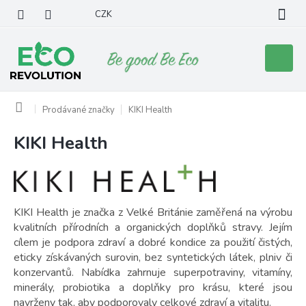
Přejít
CZK
na
obsah
Nákupní
košík
Domů
Prodávané značky
KIKI Health
KIKI Health
V
ý
p
i
s
KIKI Health je značka z Velké Británie zaměřená na výrobu
p
kvalitních přírodních a organických doplňků stravy. Jejím
r
cílem je podpora zdraví a dobré kondice za použití čistých,
o
eticky získávaných surovin, bez syntetických látek, plniv či
d
konzervantů. Nabídka zahrnuje superpotraviny, vitamíny,
u
minerály, probiotika a doplňky pro krásu, které jsou
k
navrženy tak, aby podporovaly celkové zdraví a vitalitu.