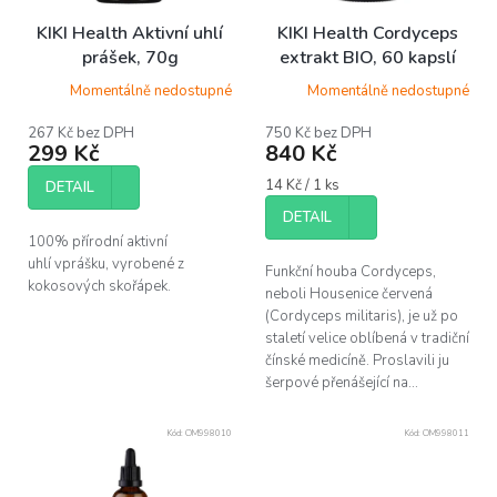
t
ů
KIKI Health Aktivní uhlí
KIKI Health Cordyceps
prášek, 70g
extrakt BIO, 60 kapslí
Momentálně nedostupné
Momentálně nedostupné
267 Kč bez DPH
750 Kč bez DPH
299 Kč
840 Kč
Měrná
14 Kč / 1 ks
DETAIL
cena:
DETAIL
100% přírodní aktivní
uhlí vprášku, vyrobené z
Funkční houba Cordyceps,
kokosových skořápek.
neboli Housenice červená
(Cordyceps militaris), je už po
staletí velice oblíbená v tradiční
čínské medicíně. Proslavili ju
šerpové přenášející na...
Kód:
OM998010
Kód:
OM998011