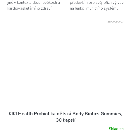
jiné v kontextu dlouhověkosti a
především pro svůj příznivý vliv
kardiovaskulárního zdraví.
na funkci imunitního systému.
Kód:
OM998007
KIKI Health Probiotika dětská Body Biotics Gummies,
30 kapslí
Skladem