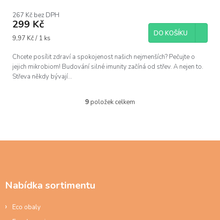
267 Kč bez DPH
299 Kč
DO KOŠÍKU
Měrná
9,97 Kč / 1 ks
cena:
Chcete posílit zdraví a spokojenost našich nejmenších? Pečujte o
jejich mikrobiom! Budování silné imunity začíná od střev. A nejen to.
Střeva někdy bývají...
9
položek celkem
O
v
l
á
d
Z
a
á
c
p
í
a
p
Nabídka sortimentu
t
r
í
v
Eco obaly
k
y