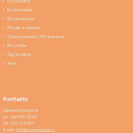
Eco drogerie
v
ý
Eco kosmetika
p
Eco domácnost
i
s
Pro děti a maminky
u
Zdravé potraviny / BIO potraviny
Pro zvířata
Tipy na dárky
Akce
Kontakty
Zákaznická podpora:
po - pá 9:00-15:00
Tel.: 227 272 687
E-mail:
info@ecorevolution.cz