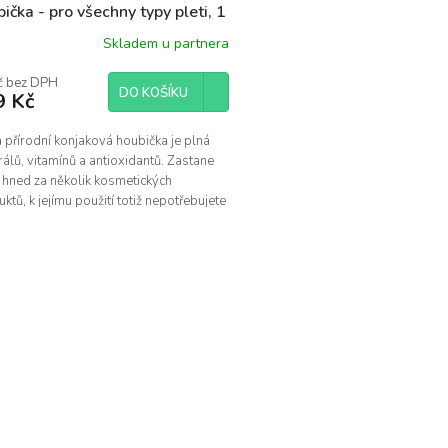
ička - pro všechny typy pleti, 1
Skladem u partnera
č bez DPH
DO KOŠÍKU
9 Kč
 přírodní konjaková houbička je plná
álů, vitamínů a antioxidantů. Zastane
 hned za několik kosmetických
ktů, k jejímu použití totiž nepotřebujete
ež vodu!
O
v
l
á
d
a
c
í
p
r
v