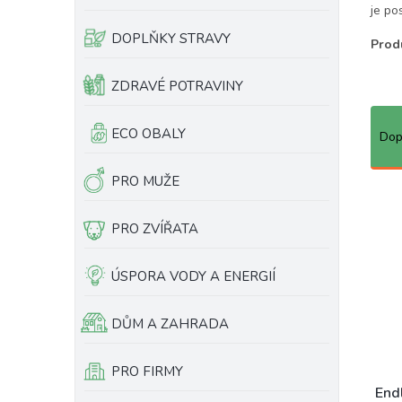
je po
e
ů
l
DOPLŇKY STRAVY
Produ
ZDRAVÉ POTRAVINY
Ř
a
ECO OBALY
Dop
z
e
PRO MUŽE
n
í
PRO ZVÍŘATA
p
r
o
ÚSPORA VODY A ENERGIÍ
d
u
DŮM A ZAHRADA
k
t
ů
PRO FIRMY
End