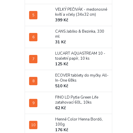
VELKÝ PEČIVÁK - medonosné
kvítí a včely (34x32 cm)
399 Kč
CANS Jablko & Bezinka, 330
ml
31 Kč
LUCART AQUASTREAM 10 -
toaletní papír, 10 ks
125 Kč
ECOVER tablety do myčky All-
In-One 68ks
510 Kč
FINO LD Pytle Green Life
zatahovací 60L, 10ks
62 Kč
Henné Color Henna Bordó,
100g
176 Kč