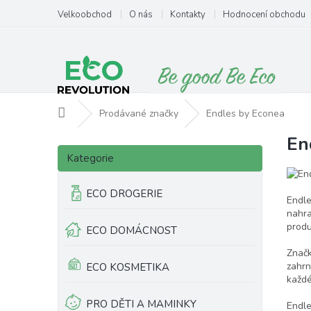
Přejít
Velkoobchod
O nás
Kontakty
Hodnocení obchodu
na
obsah
Domů
Prodávané značky
Endles by Econea
En
P
V
Přeskočit
o
ý
Kategorie
kategorie
s
p
t
i
ECO DROGERIE
Endle
r
s
nahra
a
p
produ
ECO DOMÁCNOST
n
r
n
o
Značk
í
d
zahrn
ECO KOSMETIKA
p
u
každé
a
k
PRO DĚTI A MAMINKY
Endle
n
t