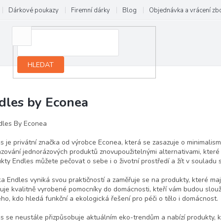
Dárkové poukazy
Firemní dárky
Blog
Objednávka a vrácení zb
HLEDAT
dles by Econea
s je privátní značka od výrobce Econea, která se zasazuje o minimalismu
zování jednorázových produktů znovupoužitelnými alternativami, které
kty Endles můžete pečovat o sebe i o životní prostředí a žít v souladu 
a Endles vyniká svou praktičností a zaměřuje se na produkty, které maj
uje kvalitně vyrobené pomocníky do domácnosti, kteří vám budou sloužit
ho, kdo hledá funkční a ekologická řešení pro péči o tělo i domácnost.
s se neustále přizpůsobuje aktuálním eko-trendům a nabízí produkty, kte