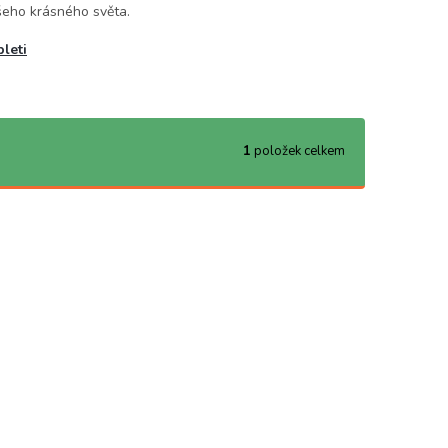
ašeho krásného světa.
pleti
1
položek celkem