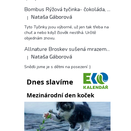
Bombus Rýžová tyčinka- čokoláda, 18 g
Nataša Gáborová
|
Hodnocení produktu je 5 z 5 hvězdiček.
Tyto Tyčinky jsou výborné, už jen tak třeba na
chuť a nebo když člověk nestíhá. Určitě
objednám znovu.
Allnature Broskev sušená mrazem plátky, 15 g
Nataša Gáborová
|
Hodnocení produktu je 5 z 5 hvězdiček.
Snědli jsme je s dětmi na posezení :)