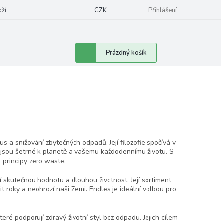
oží
CZK
Přihlášení
Nákupní
Prázdný košík
košík
s a snižování zbytečných odpadů. Její filozofie spočívá v
 jsou šetrné k planetě a vašemu každodennímu životu. S
s principy zero waste.
í skutečnou hodnotu a dlouhou životnost. Její sortiment
 roky a neohrozí naši Zemi. Endles je ideální volbou pro
ré podporují zdravý životní styl bez odpadu. Jejich cílem