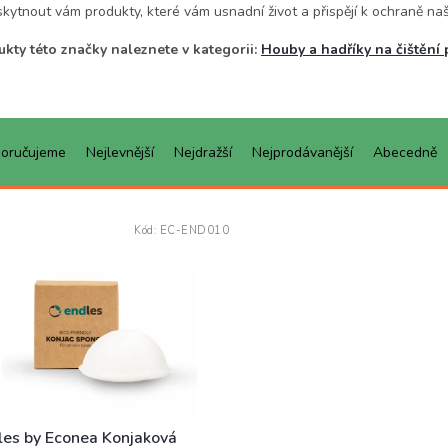
skytnout vám produkty, které vám usnadní život a přispějí k ochraně n
kty této značky naleznete v kategorii:
Houby a hadříky na čištění 
oručujeme
Nejlevnější
Nejdražší
Nejprodávanější
Abecedně
Kód:
EC-END010
les by Econea Konjaková