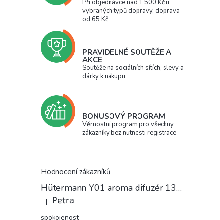
Při objednávce nad 1 500 Kč u
vybraných typů dopravy, doprava
od 65 Kč
PRAVIDELNÉ SOUTĚŽE A
AKCE
Soutěže na sociálních sítích, slevy a
dárky k nákupu
BONUSOVÝ PROGRAM
Věrnostní program pro všechny
zákazníky bez nutnosti registrace
Hodnocení zákazníků
Hütermann Y01 aroma difuzér 130ml světlé dřevo - ultrazvukový, USB.
Petra
|
Hodnocení produktu je 5 z 5 hvězdiček.
spokojenost