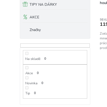
houb
TIPY NA DÁRKY
ks
AKCE
98 K
11
Značky
Zcela
miner
práci
produ
víc n
Na skladě
0
Akce
0
Novinka
0
Tip
0