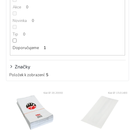
k
Akce
0
t
ů
Novinka
0
Tip
0
Doporučujeme
1
Značky
Položek k zobrazení:
5
V
Kód:
EF-30.20060
Kód:
EF-15.01400
ý
p
i
s
p
r