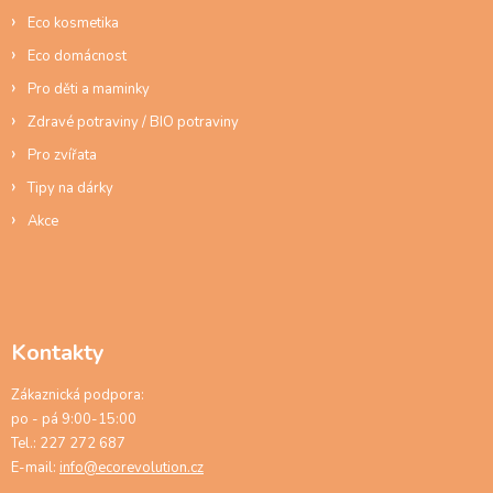
v
ý
Eco kosmetika
p
Eco domácnost
i
s
Pro děti a maminky
u
Zdravé potraviny / BIO potraviny
Pro zvířata
Tipy na dárky
Akce
Kontakty
Zákaznická podpora:
po - pá 9:00-15:00
Tel.: 227 272 687
E-mail:
info@ecorevolution.cz