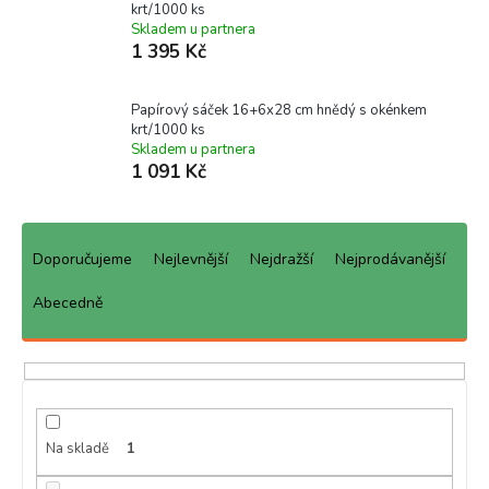
krt/1000 ks
Skladem u partnera
1 395 Kč
Papírový sáček 16+6x28 cm hnědý s okénkem
krt/1000 ks
Skladem u partnera
1 091 Kč
Ř
a
Doporučujeme
Nejlevnější
Nejdražší
Nejprodávanější
z
e
Abecedně
n
í
p
r
o
d
Na skladě
1
u