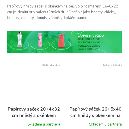
Papírový hnědý sáček s okénkem na pečivo o rozměrech 16+6x28
cm je ideální pro balení různých druhů pečiva jako bagety, chleby,
housky, ciabatty, donuty, vánočky, koláče, panini...
Kód:
EF-15.01112
Kód:
EF-15.01115
Papírový sáček 20+4x32
Papírový sáček 26+5x40
cm hnědý s okénkem
cm hnědý s okénkem na
krt/1000 ks
chleba krt/1000 ks
Skladem u partnera
Skladem u partnera