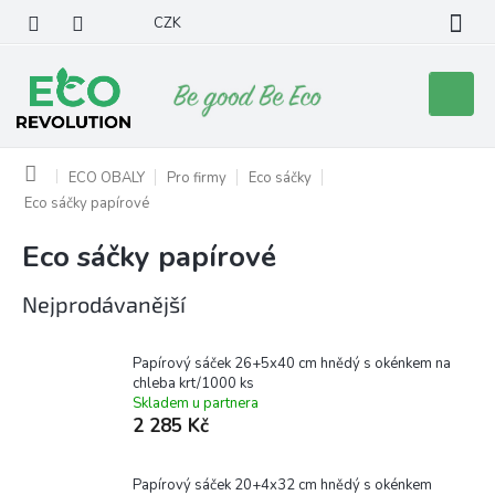
Přejít
CZK
na
obsah
Nákupní
košík
Domů
ECO OBALY
Pro firmy
Eco sáčky
Eco sáčky papírové
Eco sáčky papírové
Nejprodávanější
Papírový sáček 26+5x40 cm hnědý s okénkem na
chleba krt/1000 ks
Skladem u partnera
2 285 Kč
Papírový sáček 20+4x32 cm hnědý s okénkem