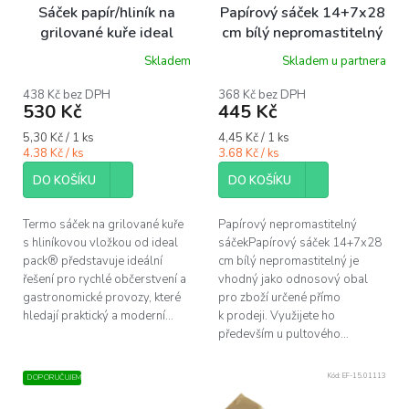
o
Sáček papír/hliník na
Papírový sáček 14+7x28
d
grilované kuře ideal
cm bílý nepromastitelný
u
pack® 1/1 bal/100 ks
bal/100 ks
Skladem
Skladem u partnera
k
t
438 Kč bez DPH
368 Kč bez DPH
ů
530 Kč
445 Kč
Měrná
Měrná
5,30 Kč / 1 ks
4,45 Kč / 1 ks
cena:
cena:
4.38 Kč / ks
3.68 Kč / ks
DO KOŠÍKU
DO KOŠÍKU
Termo sáček na grilované kuře
Papírový nepromastitelný
s hliníkovou vložkou od ideal
sáčekPapírový sáček 14+7x28
pack® představuje ideální
cm bílý nepromastitelný je
řešení pro rychlé občerstvení a
vhodný jako odnosový obal
gastronomické provozy, které
pro zboží určené přímo
hledají praktický a moderní...
k prodeji. Využijete ho
především u pultového...
Kód:
EF-15.01113
DOPORUČUJEME