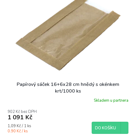
Papírový sáček 16+6x28 cm hnědý s okénkem
krt/1000 ks
Skladem u partnera
902 Kč bez DPH
1 091 Kč
Měrná
1,09 Kč / 1 ks
DO KOŠÍKU
cena:
0.90 Kč / ks