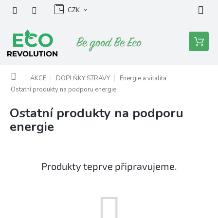
Přejít
CZK
na
obsah
Nákupní
košík
Domů
AKCE
DOPLŇKY STRAVY
Energie a vitalita
Ostatní produkty na podporu energie
Ostatní produkty na podporu
energie
Produkty teprve připravujeme.