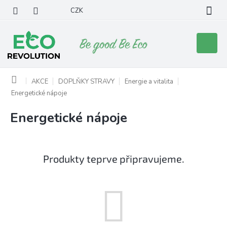
Přejít
CZK
na
obsah
Nákupní
košík
Domů
AKCE
DOPLŇKY STRAVY
Energie a vitalita
Energetické nápoje
Energetické nápoje
Produkty teprve připravujeme.