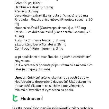
Selen 55 μg 100%
Bambus – extrakt ☼ 10 mg
Křemík☼ 3,5 mg
Levandule – extrakt (Lavandula officinalis) ☼ 50 mg
Rhodiola – Rozchodnice růžová (Rhodiola rosea) ☼ 50
mg
Housenice čínská (Cordyceps sinensis) ☼ * 30 mg
Reishi – Lesklokorka lesklá (Ganoderma lucidum) ☼ *
40 mg
Kurkuma (Curcuma longa) ☼ 25 mg
Zázvor (Zingiber officinale) ☼ 25 mg
Černý pepř (Piper nigrum) ☼ 3 mg
☼ produkt kontrolovaného ekologického zemědělství
*mycelium
RHP= referenční hodnota příjmu vitaminů a minerálních
látek (u dospělých osob)
Upozornění:
Není určeno jako náhrada pestré stravy.
Nepřekračujte doporučené dávkování. Ukládejte mimo
dosah dětí. Skladujte na suchém a tmavém místě.
Minimální trvanlivost vyznačena na obalu.
Hodnocení
Buďte první, kdo napíše příspěvek k této položce.