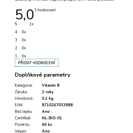
5,0
Průměrné
1 hodnocení
hodnocení
produktu
je
5
1x
5,0
z
4
0x
5
hvězdiček.
3
0x
2
0x
1
0x
PŘIDAT HODNOCENÍ
V
Doplňkové parametry
ý
p
i
Kategorie
:
Vitamín B
s
Záruka
:
2 roky
h
Hmotnost
:
0.1 kg
o
EAN
:
8710267033988
d
Bez lepku
:
Ano
n
Certifikát
:
NL-BIO-01
o
Počet ks
c
:
60 ks
e
Vegan
:
Ano