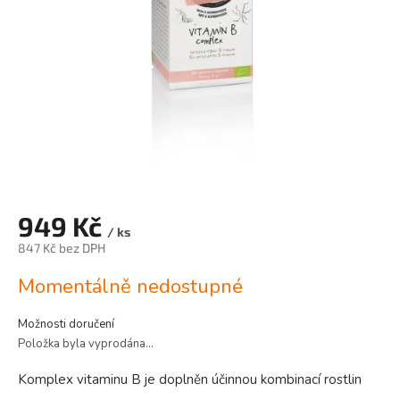
949 Kč
/ ks
847 Kč bez DPH
Měrná
Momentálně nedostupné
cena:
Možnosti doručení
Položka byla vyprodána…
Komplex vitaminu B je doplněn účinnou kombinací rostlin