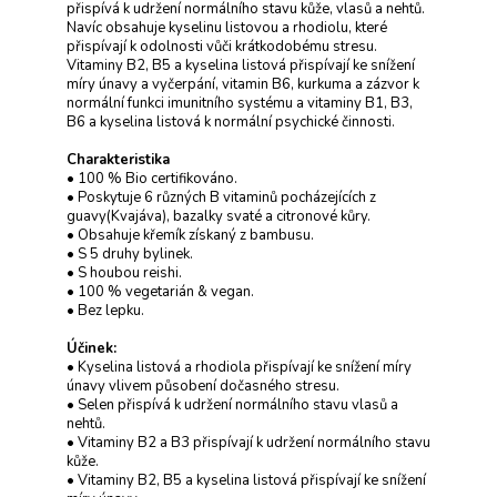
přispívá k udržení normálního stavu kůže, vlasů a nehtů.
Navíc obsahuje kyselinu listovou a rhodiolu, které
přispívají k odolnosti vůči krátkodobému stresu.
Vitaminy B2, B5 a kyselina listová přispívají ke snížení
míry únavy a vyčerpání, vitamin B6, kurkuma a zázvor k
normální funkci imunitního systému a vitaminy B1, B3,
B6 a kyselina listová k normální psychické činnosti.
Charakteristika
• 100 % Bio certifikováno.
• Poskytuje 6 různých B vitaminů pocházejících z
guavy(Kvajáva), bazalky svaté a citronové kůry.
• Obsahuje křemík získaný z bambusu.
• S 5 druhy bylinek.
• S houbou reishi.
• 100 % vegetarián & vegan.
• Bez lepku.
Účinek:
• Kyselina listová a rhodiola přispívají ke snížení míry
únavy vlivem působení dočasného stresu.
• Selen přispívá k udržení normálního stavu vlasů a
nehtů.
• Vitaminy B2 a B3 přispívají k udržení normálního stavu
kůže.
• Vitaminy B2, B5 a kyselina listová přispívají ke snížení