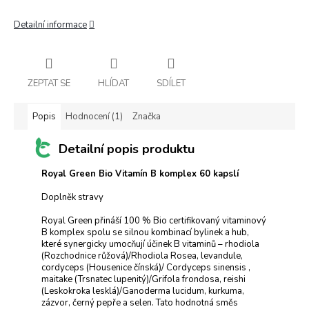
Detailní informace
ZEPTAT SE
HLÍDAT
SDÍLET
Popis
Hodnocení (1)
Značka
Detailní popis produktu
Royal Green Bio Vitamín B komplex 60 kapslí
Doplněk stravy
Royal Green přináší 100 % Bio certifikovaný vitaminový
B komplex spolu se silnou kombinací bylinek a hub,
které synergicky umocňují účinek B vitaminů – rhodiola
(Rozchodnice růžová)/Rhodiola Rosea, levandule,
cordyceps (Housenice čínská)/ Cordyceps sinensis ,
maitake (Trsnatec lupenitý)/Grifola frondosa, reishi
(Leskokroka lesklá)/Ganoderma lucidum, kurkuma,
zázvor, černý pepře a selen. Tato hodnotná směs