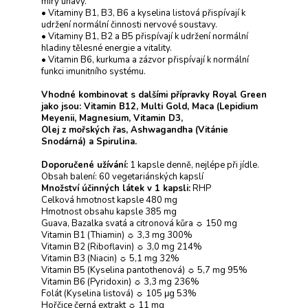
míry únavy.
• Vitaminy B1, B3, B6 a kyselina listová přispívají k
udržení normální činnosti nervové soustavy.
• Vitaminy B1, B2 a B5 přispívají k udržení normální
hladiny tělesné energie a vitality.
• Vitamin B6, kurkuma a zázvor přispívají k normální
funkci imunitního systému.
Vhodné kombinovat s dalšími přípravky Royal Green
jako jsou: Vitamin B12, Multi Gold, Maca (Lepidium
Meyenii, Magnesium, Vitamin D3,
Olej z mořských řas, Ashwagandha (Vitánie
Snodárná) a Spirulina.
Doporučené užívání:
1 kapsle denně, nejlépe při jídle.
Obsah balení: 60 vegetariánských kapslí
Množství účinných látek v 1 kapsli:
RHP
Celková hmotnost kapsle 480 mg
Hmotnost obsahu kapsle 385 mg
Guava, Bazalka svatá a citronová kůra ☼ 150 mg
Vitamin B1 (Thiamin) ☼ 3,3 mg 300%
Vitamin B2 (Riboflavin) ☼ 3,0 mg 214%
Vitamin B3 (Niacin) ☼ 5,1 mg 32%
Vitamin B5 (Kyselina pantothenová) ☼ 5,7 mg 95%
Vitamin B6 (Pyridoxin) ☼ 3,3 mg 236%
Folát (Kyselina listová) ☼ 105 μg 53%
Hořčice černá extrakt ☼ 11 mg