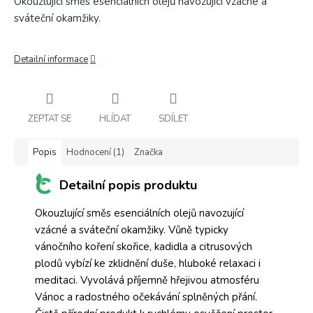
Okouzlující směs esenciálních olejů navozující vzácné a
sváteční okamžiky.
Detailní informace
ZEPTAT SE
HLÍDAT
SDÍLET
Popis
Hodnocení (1)
Značka
Detailní popis produktu
Okouzlující směs esenciálních olejů navozující
vzácné a sváteční okamžiky. Vůně typicky
vánočního koření skořice, kadidla a citrusových
plodů vybízí ke zklidnění duše, hluboké relaxaci i
meditaci. Vyvolává příjemně hřejivou atmosféru
Vánoc a radostného očekávání splněných přání.