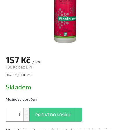
157 Kč
/ ks
130 Kč bez DPH
Měrná
314 Kč / 100 ml
cena:
Skladem
Možnosti doručení
PŘIDAT DO KOŠÍKU