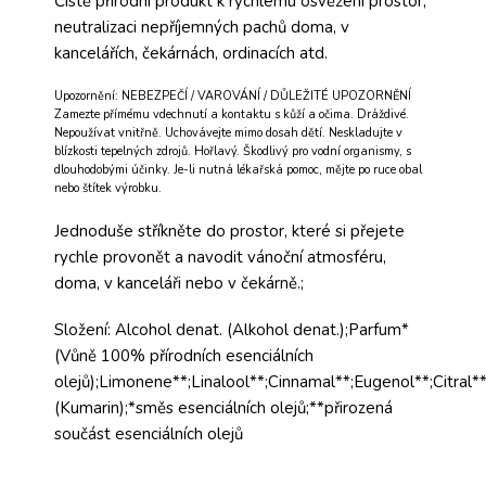
Čistě přírodní produkt k rychlému osvěžení prostor,
neutralizaci nepříjemných pachů doma, v
kancelářích, čekárnách, ordinacích atd.
Upozornění: NEBEZPEČÍ / VAROVÁNÍ / DŮLEŽITÉ UPOZORNĚNÍ
Zamezte přímému vdechnutí a kontaktu s kůží a očima. Dráždivé.
Nepoužívat vnitřně. Uchovávejte mimo dosah dětí. Neskladujte v
blízkosti tepelných zdrojů. Hořlavý. Škodlivý pro vodní organismy, s
dlouhodobými účinky. Je-li nutná lékařská pomoc, mějte po ruce obal
nebo štítek výrobku.
Jednoduše stříkněte do prostor, které si přejete
rychle provonět a navodit vánoční atmosféru,
doma, v kanceláři nebo v čekárně.;
Složení: Alcohol denat. (Alkohol denat.);Parfum*
(Vůně 100% přírodních esenciálních
olejů);Limonene**;Linalool**;Cinnamal**;Eugenol**;Citral*
(Kumarin);*směs esenciálních olejů;**přirozená
součást esenciálních olejů