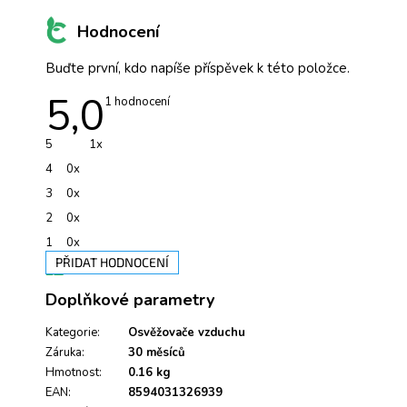
Hodnocení
Buďte první, kdo napíše příspěvek k této položce.
5,0
Průměrné
1 hodnocení
hodnocení
produktu
je
5
1x
5,0
z
4
0x
5
hvězdiček.
3
0x
2
0x
1
0x
PŘIDAT HODNOCENÍ
V
Doplňkové parametry
ý
p
i
Kategorie
:
Osvěžovače vzduchu
s
Záruka
:
30 měsíců
h
Hmotnost
:
0.16 kg
o
EAN
:
8594031326939
d