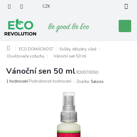
Přejít
CZK
na
obsah
Nákupní
košík
Domů
ECO DOMÁCNOST
Svíčky, difuzéry, vůně
Osvěžovače vzduchu
Vánoční sen 50 ml
Vánoční sen 50 ml
830070050
Průměrné
1 hodnocení
Podrobnosti hodnocení
Značka:
Saloos
hodnocení
produktu
je
5,0
z
5
hvězdiček.