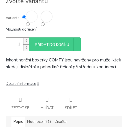
Zvolte variantu
cena:
Varianta
Možnosti doručení
PŘIDAT DO KOŠÍKU
Inkontinenční boxerky COMFY jsou navrženy pro muže, kteří
hledají diskrétní a pohodlné řešení při střední inkontinenci.
Detailní informace
ZEPTAT SE
HLÍDAT
SDÍLET
Popis
Hodnocení (1)
Značka