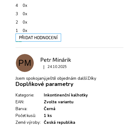
z
4
0x
5
hvězdiček.
3
0x
2
0x
1
0x
PŘIDAT HODNOCENÍ
V
ý
p
Petr Minárik
PM
i
|
s
24.10.2025
Hodnocení produktu je 5 z 5 hvězdiček.
h
Jsem spokojanÿ,ještě objednám další.Díky
o
Doplňkové parametry
d
n
Kategorie
:
Inkontinenční kalhotky
o
EAN
:
Zvolte variantu
c
e
Barva
:
Černá
n
Počet kusů
:
1 ks
í
Země výroby
:
Česká republika