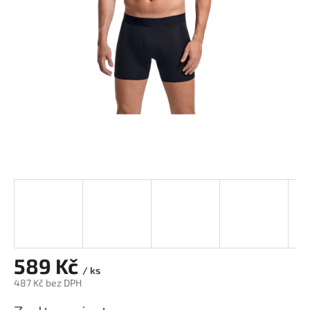
hvězdiček.
589 Kč
/ ks
487 Kč bez DPH
Měrná