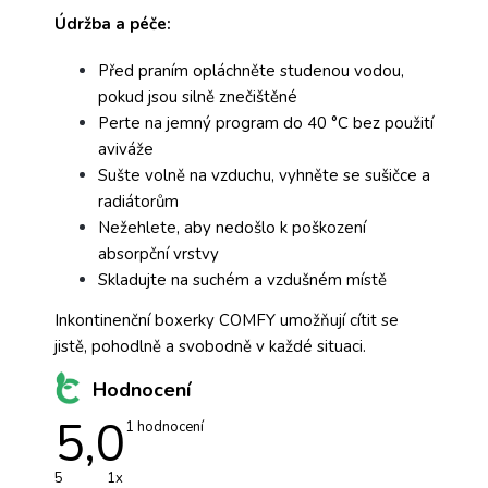
Údržba a péče:
Před praním opláchněte studenou vodou,
pokud jsou silně znečištěné
Perte na jemný program do 40 °C bez použití
aviváže
Sušte volně na vzduchu, vyhněte se sušičce a
radiátorům
Nežehlete, aby nedošlo k poškození
absorpční vrstvy
Skladujte na suchém a vzdušném místě
Inkontinenční boxerky COMFY umožňují cítit se
jistě, pohodlně a svobodně v každé situaci.
Hodnocení
5,0
Průměrné
1 hodnocení
hodnocení
produktu
je
5
1x
5,0