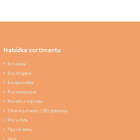
Z
á
p
a
Nabídka sortimentu
t
í
Eco obaly
Eco drogerie
Eco kosmetika
Eco domácnost
Pro děti a maminky
Zdravé potraviny / BIO potraviny
Pro zvířata
Tipy na dárky
Akce