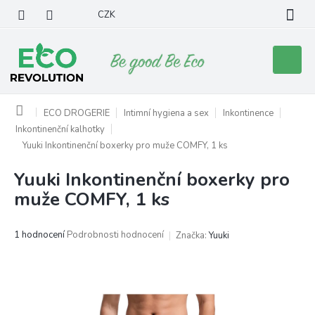
Přejít
CZK
na
obsah
Nákupní
košík
Domů
ECO DROGERIE
Intimní hygiena a sex
Inkontinence
Inkontinenční kalhotky
Yuuki Inkontinenční boxerky pro muže COMFY, 1 ks
Yuuki Inkontinenční boxerky pro
muže COMFY, 1 ks
Průměrné
1 hodnocení
Podrobnosti hodnocení
Značka:
Yuuki
hodnocení
produktu
je
5,0
z
5