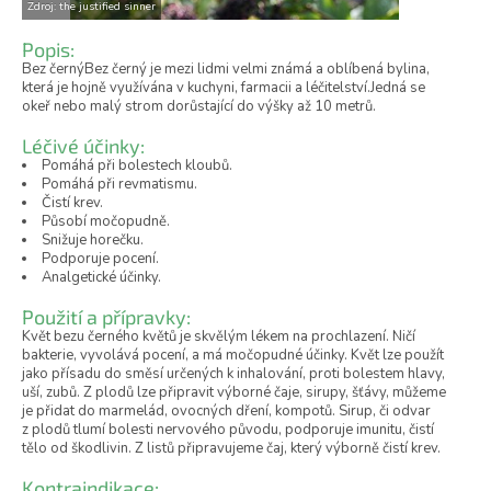
Zdroj: the justified sinner
Popis:
Bez černýBez černý je mezi lidmi velmi známá a oblíbená bylina,
která je hojně využívána v kuchyni, farmacii a léčitelství.Jedná se
okeř nebo malý strom dorůstající do výšky až 10 metrů.
Léčivé účinky:
Pomáhá při bolestech kloubů.
Pomáhá při revmatismu.
Čistí krev.
Působí močopudně.
Snižuje horečku.
Podporuje pocení.
Analgetické účinky.
Použití a přípravky:
Květ bezu černého květů je skvělým lékem na prochlazení. Ničí
bakterie, vyvolává pocení, a má močopudné účinky. Květ lze použít
jako přísadu do směsí určených k inhalování, proti bolestem hlavy,
uší, zubů. Z plodů lze připravit výborné čaje, sirupy, šťávy, můžeme
je přidat do marmelád, ovocných dření, kompotů. Sirup, či odvar
z plodů tlumí bolesti nervového původu, podporuje imunitu, čistí
tělo od škodlivin. Z listů připravujeme čaj, který výborně čistí krev.
Kontraindikace: