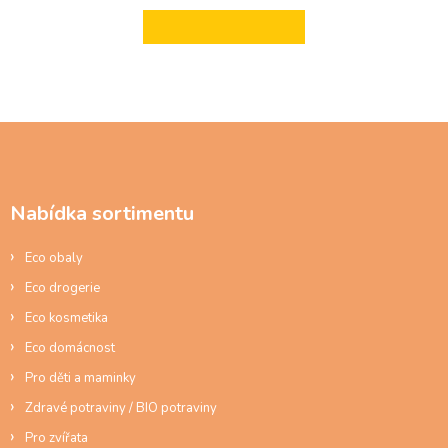
ZPĚT DO OBCHODU
Z
á
p
a
Nabídka sortimentu
t
í
Eco obaly
Eco drogerie
Eco kosmetika
Eco domácnost
Pro děti a maminky
Zdravé potraviny / BIO potraviny
Pro zvířata