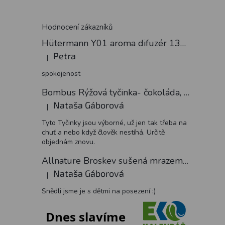
Hodnocení zákazníků
Hütermann Y01 aroma difuzér 130ml světlé dřevo - ultrazvukový, USB.
Petra
|
Hodnocení produktu je 5 z 5 hvězdiček.
spokojenost
Bombus Rýžová tyčinka- čokoláda, 18 g
Nataša Gáborová
|
Hodnocení produktu je 5 z 5 hvězdiček.
Tyto Tyčinky jsou výborné, už jen tak třeba na
chuť a nebo když člověk nestíhá. Určitě
objednám znovu.
Allnature Broskev sušená mrazem plátky, 15 g
Nataša Gáborová
|
Hodnocení produktu je 5 z 5 hvězdiček.
Snědli jsme je s dětmi na posezení :)