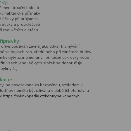
nky:
é menstruační bolesti
klimakterické příznaky
 účinky při průjmech
reticky a protikřečově
i redukčních dietách
přípravky:
 dříve používán zevně jako odvar k omývání
ě se hojících ran, vředů nebo při zánětech dutiny
činky byly zaznamenány i při léčbě cukrovky nebo
užití všech jeho léčivých složek se doporučuje
byliny čaj.
kace:
e bylina považována za bezpečnou, vzhledem k
udií by neměla být užívána v době těhotenství a
a:
https://bylinkopedie.cz/kontryhel-obecny/