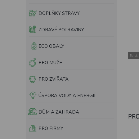
e
l
DOPLŇKY STRAVY
ZDRAVÉ POTRAVINY
ECO OBALY
Zdroj:
PRO MUŽE
PRO ZVÍŘATA
ÚSPORA VODY A ENERGIÍ
DŮM A ZAHRADA
PRO
PRO FIRMY