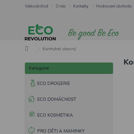
Přejít
Velkoobchod
O nás
Kontakty
Hodnocení obchodu
na
obsah
Domů
Kontryhel obecný
Ko
P
Přeskočit
o
Kategorie
kategorie
s
t
ECO DROGERIE
r
a
ECO DOMÁCNOST
n
n
í
ECO KOSMETIKA
p
a
PRO DĚTI A MAMINKY
n