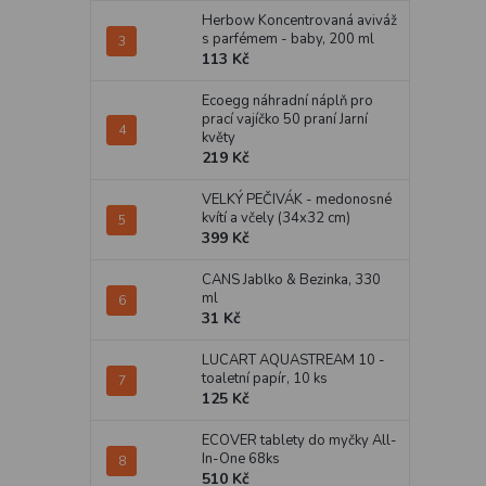
Herbow Koncentrovaná aviváž
s parfémem - baby, 200 ml
113 Kč
Ecoegg náhradní náplň pro
prací vajíčko 50 praní Jarní
květy
219 Kč
VELKÝ PEČIVÁK - medonosné
kvítí a včely (34x32 cm)
399 Kč
CANS Jablko & Bezinka, 330
ml
31 Kč
LUCART AQUASTREAM 10 -
toaletní papír, 10 ks
125 Kč
ECOVER tablety do myčky All-
In-One 68ks
510 Kč