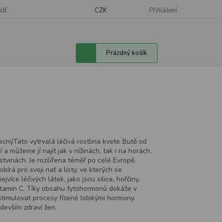
oží
CZK
Přihlášení
Nákupní
Prázdný košík
košík
cnýTato vytrvalá léčivá rostlina kvete žlutě od
 a můžeme jí najít jak v nížinách, tak i na horách,
stvinách. Je rozšířena téměř po celé Evropě.
bírá pro svoji nať a listy, ve kterých se
jvíce léčivých látek, jako jsou silice, hořčiny,
vitamin C. Tíky obsahu fytohormonů dokáže v
stimulovat procesy řízené lidskými hormony.
devším zdraví žen.