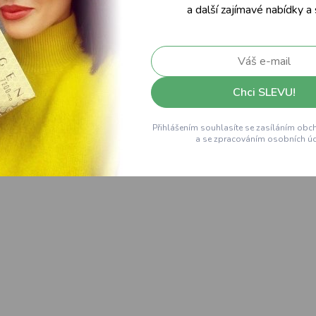
a další zajímavé nabídky a
Chci SLEVU!
Přihlášením souhlasíte se zasíláním obc
a se zpracováním osobních úd