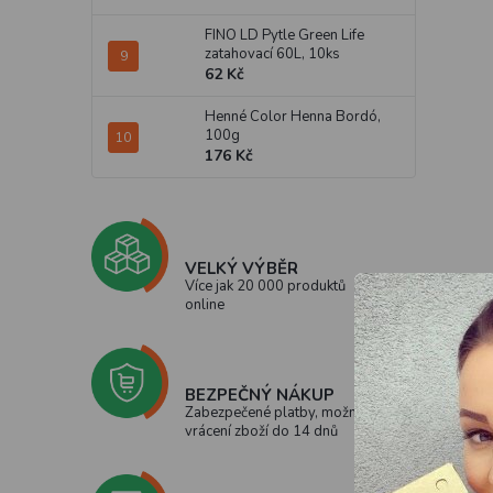
FINO LD Pytle Green Life
zatahovací 60L, 10ks
62 Kč
Henné Color Henna Bordó,
100g
176 Kč
VELKÝ VÝBĚR
Více jak 20 000 produktů
online
BEZPEČNÝ NÁKUP
Zabezpečené platby, možnost
vrácení zboží do 14 dnů