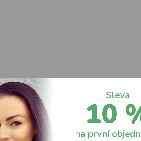
Sleva
10 
na první objed