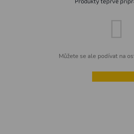
Produkty teprve přip
Můžete se ale podívat na ost
ZPĚT DO OBCHOD