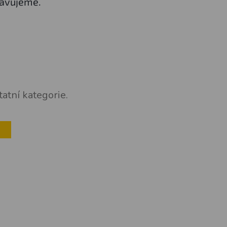
ravujeme.
atní kategorie.
U