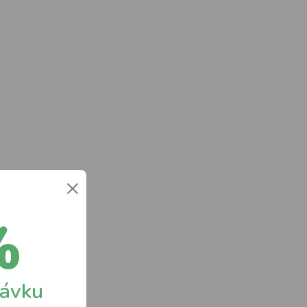
×
%
návku