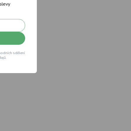
 slevy
hodních sdělení
ajů.