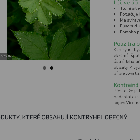
Léčivé úči
Tlumí siln
Potlačuje 
Má svíravé
Působí diu
Pomáhá př
Použití a 
Kontryhel byl
ekzémů, špatn
 AlexRK
ústní. Jeho ú
obezity. K vy
připravovat z 
Kontraindi
Přesto, že j
nedostatku st
kojení.Více n
DUKTY, KTERÉ OBSAHUJÍ KONTRYHEL OBECNÝ