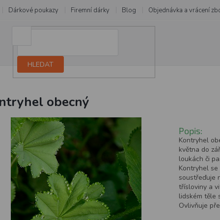
Dárkové poukazy
Firemní dárky
Blog
Objednávka a vrácení zb
HLEDAT
ntryhel obecný
Popis:
Kontryhel obe
května do září
loukách či pa
Kontryhel se s
soustřeďuje ne
třísloviny a 
lidském těle 
Ovlivňuje pře