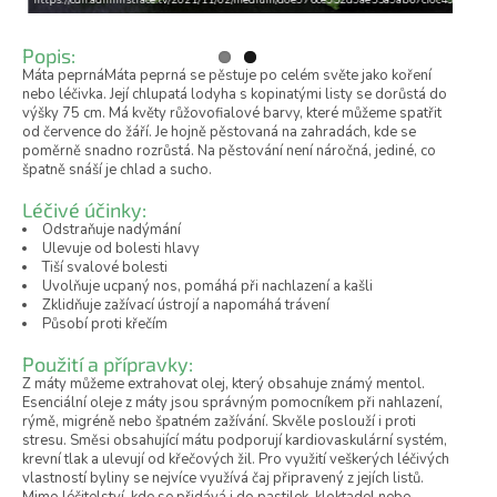
Popis:
Máta peprnáMáta peprná se pěstuje po celém světe jako koření
nebo léčivka. Její chlupatá lodyha s kopinatými listy se dorůstá do
výšky 75 cm. Má květy růžovofialové barvy, které můžeme spatřit
od července do žáří. Je hojně pěstovaná na zahradách, kde se
poměrně snadno rozrůstá. Na pěstování není náročná, jediné, co
špatně snáší je chlad a sucho.
Léčivé účinky:
Odstraňuje nadýmání
Ulevuje od bolesti hlavy
Tiší svalové bolesti
Uvolňuje ucpaný nos, pomáhá při nachlazení a kašli
Zklidňuje zažívací ústrojí a napomáhá trávení
Působí proti křečím
Použití a přípravky:
Z máty můžeme extrahovat olej, který obsahuje známý mentol.
Esenciální oleje z máty jsou správným pomocníkem při nahlazení,
rýmě, migréně nebo špatném zažívání. Skvěle poslouží i proti
stresu. Směsi obsahující mátu podporují kardiovaskulární systém,
krevní tlak a ulevují od křečových žil. Pro využití veškerých léčivých
vlastností byliny se nejvíce využívá čaj připravený z jejích listů.