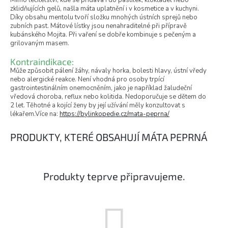
Mimo léčitelství, kde se přidává i do pastilek, kloktadel nebo
zklidňujících gelů, našla máta uplatnění i v kosmetice a v kuchyni.
Díky obsahu mentolu tvoří složku mnohých ústních sprejů nebo
zubních past. Mátové lístky jsou nenahraditelné při přípravě
kubánského Mojita. Při vaření se dobře kombinuje s pečeným a
grilovaným masem.
Kontraindikace:
Může způsobit pálení žáhy, návaly horka, bolesti hlavy, ústní vředy
nebo alergické reakce. Není vhodná pro osoby trpící
gastrointestinálním onemocněním, jako je například žaludeční
vředová choroba, reflux nebo kolitida. Nedoporučuje se dětem do
2 let. Těhotné a kojící ženy by její užívání měly konzultovat s
lékařem.Více na:
https://bylinkopedie.cz/mata-peprna/
PRODUKTY, KTERÉ OBSAHUJÍ MÁTA PEPRNÁ
Produkty teprve připravujeme.