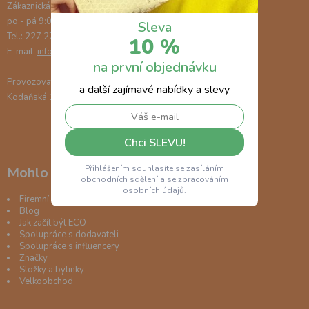
Zákaznická podpora:
po - pá 9:00-15:00
Sleva
Tel.: 227 272 687
10 %
E-mail:
info@ecorevolution.cz
na první objednávku
Provozovatel: EcoRevolution, s.r.o.
a další zajímavé nabídky a slevy
Kodaňská 1441/46, Vršovice, 101 00 Praha 10
Chci SLEVU!
Přihlášením souhlasíte se zasíláním
Mohlo by vás zajímat
obchodních sdělení a se zpracováním
osobních údajů.
Firemní dárky
Blog
Jak začít být ECO
Spolupráce s dodavateli
Spolupráce s influencery
Značky
Složky a bylinky
Velkoobchod