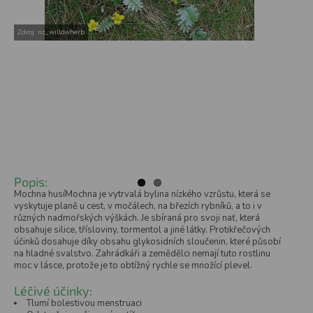
a
n
Zdroj: nz_willowherb
e
l
Popis:
Mochna husíMochna je vytrvalá bylina nízkého vzrůstu, která se
vyskytuje planě u cest, v močálech, na březích rybníků, a to i v
různých nadmořských výškách. Je sbíraná pro svoji nať, která
obsahuje silice, třísloviny, tormentol a jiné látky. Protikřečových
účinků dosahuje díky obsahu glykosidních sloučenin, které působí
na hladné svalstvo. Zahrádkáři a zemědělci nemají tuto rostlinu
moc v lásce, protože je to obtížný rychle se množící plevel.
Léčivé účinky:
Tlumí bolestivou menstruaci