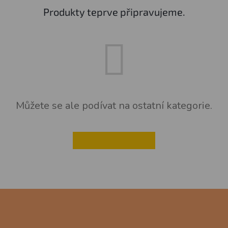
Produkty teprve připravujeme.
Můžete se ale podívat na ostatní kategorie.
ZPĚT DO OBCHODU
Z
á
p
a