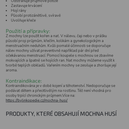
Odstraňuje průjmové potíže
Zastavuje krvácení
Hojí rány
Působí protizánětlivě, svíravě
Uvolňuje křeče
Použití a přípravky:
Z mochny lze použít kořen a nať. V nálevu, čaji nebo v prášku
působí proji průjmům, křečím, kolikám a gynekologickým a
menstruačním neduhům. Kvůli pomalé účinnosti se doporučuje
nálev mochny užívat preventivně například pár dní před
očekávanou menstruací. Pomocí koupele s mochnou se zbavíme
mokvajících a špatně se hojících ran. Nať mochny můžeme využít k
tvorbě teplých obkladů. Vařením mochny se zesiluje a zhoršuje její
aroma.
Kontraindikace:
Kontraindikována je v době kojení a těhotenství. Nedoporučuje se
podávat dětem a přecitlivělým na rostlinu. Též není vhodná pro
osoby trpící chronickým průjmem.Více na:
https://bylinkopedie.cz/mochna-husi/
PRODUKTY, KTERÉ OBSAHUJÍ MOCHNA HUSÍ