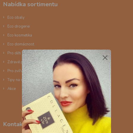
Nabídka sortimentu
t
í
Eco obaly
Eco drogerie
Eco kosmetika
Eco domácnost
×
Pro děti a maminky
Zdravé potraviny / BIO potraviny
Pro zvířata
Tipy na dárky
Akce
Kontakty