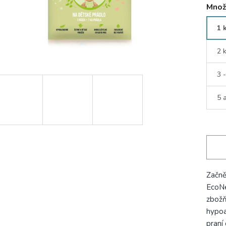
Množ
1 
2 
3 
5 
Začně
EcoNe
zbožň
hypoa
praní