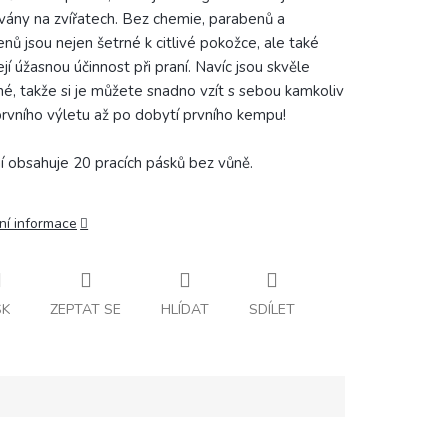
vány na zvířatech. Bez chemie, parabenů a
enů jsou nejen šetrné k citlivé pokožce, ale také
jí úžasnou účinnost při praní. Navíc jsou skvěle
né, takže si je můžete snadno vzít s sebou kamkoliv
prvního výletu až po dobytí prvního kempu!
í obsahuje 20 pracích pásků bez vůně.
ní informace
SK
ZEPTAT SE
HLÍDAT
SDÍLET