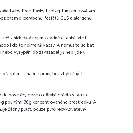
 Naše Baby Prací Pásky EcoNeptun jsou skvělým
 Bez chemie, parabenů, fosfátů, SLS a alergenů
ož z nich dělá nejen skladné a lehké, ale i
nebo i do té nejmenší kapsy. A nemusíte se bát
í nebo vysypání do zavazadel již nepřijde v
 EcoNeptun - snadné praní, bez zbytečných
se do nové éry péče o dětské prádlo s těmito
1 kg pouhými 30g koncentrovaného prostředku. A
huje žádný plast, pouze plně recyklovatelný