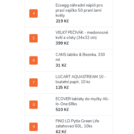
Ecoegg náhradní náplň pro
prací vajíčko 50 praní Jarní
květy
219 Kč
VELKÝ PEČIVÁK - medonosné
kvítí a včely (34x32 cm)
399 Kč
CANS Jablko & Bezinka, 330
ml
31 Kč
LUCART AQUASTREAM 10 -
toaletní papír, 10 ks
125 Kč
ECOVER tablety do myčky All-
In-One 68ks
510 Kč
FINO LD Pytle Green Life
zatahovací 60L, 10ks
62 Kč