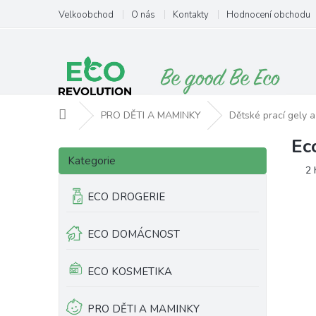
Přejít
Velkoobchod
O nás
Kontakty
Hodnocení obchodu
na
obsah
Domů
PRO DĚTI A MAMINKY
Dětské prací gely a
Ec
P
Přeskočit
o
Kategorie
kategorie
Pr
2 
s
ho
t
ECO DROGERIE
pr
r
je
a
5,
ECO DOMÁCNOST
n
z
5
n
hv
í
ECO KOSMETIKA
p
a
PRO DĚTI A MAMINKY
n