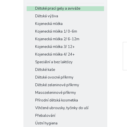
e
Dětské prací gely a aviváže
l
Dětská výživa
Kojenecká mléka
Kojenecká mléka 1/ 0-6m
Kojenecká mléka 2/ 6-12m
Kojenecká mléka 3/ 12+
Kojenecká mléka 4/ 24+
Speciální a bez laktózy
Dětské kaše
Dětské ovocné příkrmy
Dětské zeleninové příkrmy
Masozeleninové příkrmy
Přírodní dětská kosmetika
Vlhčené ubrousky, tyčinky do uší
Přebalování
Ústní hygiena