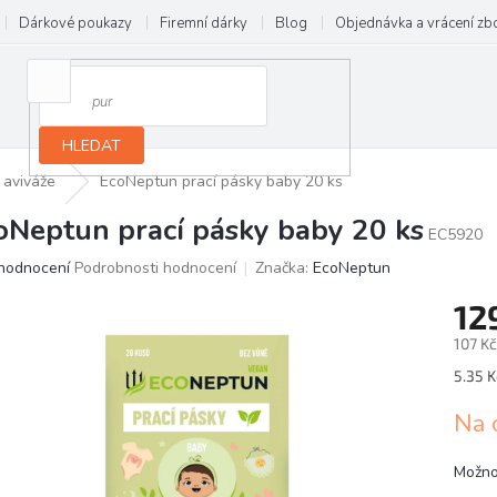
Dárkové poukazy
Firemní dárky
Blog
Objednávka a vrácení zb
HLEDAT
 aviváže
EcoNeptun prací pásky baby 20 ks
oNeptun prací pásky baby 20 ks
EC5920
ůměrné
hodnocení
Podrobnosti hodnocení
Značka:
EcoNeptun
dnocení
12
oduktu
107 K
0
5.35 K
ězdiček.
Na 
Možno