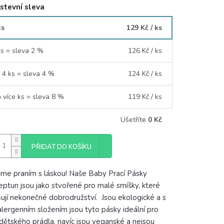
stevní sleva
ks
129 Kč
/ ks
ks = sleva 2 %
126 Kč
/ ks
- 4 ks = sleva 4 %
124 Kč
/ ks
a více ks = sleva 8 %
119 Kč
/ ks
Ušetříte
0 Kč
PŘIDAT DO KOŠÍKU
me praním s láskou! Naše Baby Prací Pásky
ptun jsou jako stvořené pro malé smíšky, které
ují nekonečné dobrodružství. Jsou ekologické a s
lergenním složením jsou tyto pásky ideální pro
 dětského prádla, navíc jsou veganské a nejsou