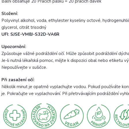
Balní obsahuje 20 Pracích pásků = 20 pracích dávek
Složení:
Polyvinyl alkohol, voda, ethylester kyseliny octové, hydrogenuhli
glycerol, citrát trisodný
UFI:
SJSE-VM8J-S32D-VA6R
Upozornění:
Způsobuje vážné podráždění očí. Může způsobit podráždění dýcha
Je-li nutná lékařská pomoc, mějte k dispozici obal nebo etiketu 
Nepoužívejte v sušičce.
Při zasažení očí:
Několik minut je opatrně vyplachujte vodou. Pokud používáte kon
je. Pokračujte ve vyplachování. Při přetrvávajícím podráždění vy