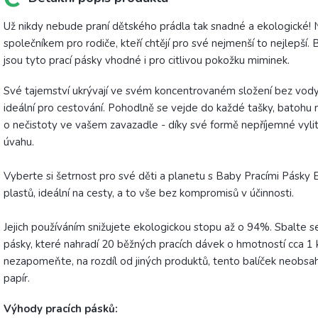
Už nikdy nebude praní dětského prádla tak snadné a ekologické!
společníkem pro rodiče, kteří chtějí pro své nejmenší to nejlepší.
jsou tyto prací pásky vhodné i pro citlivou pokožku miminek.
Své tajemství ukrývají ve svém koncentrovaném složení bez vody, c
ideální pro cestování. Pohodlně se vejde do každé tašky, batohu 
o nečistoty ve vašem zavazadle - díky své formě nepříjemné vylit
úvahu.
Vyberte si šetrnost pro své děti a planetu s Baby Pracími Pásky
plastů, ideální na cesty, a to vše bez kompromisů v účinnosti.
Jejich používáním snižujete ekologickou stopu až o 94%. Sbalte 
pásky, které nahradí 20 běžných pracích dávek o hmotností cca 
nezapomeňte, na rozdíl od jiných produktů, tento balíček neobsa
papír.
Výhody pracích pásků: