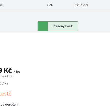
oží
CZK
Přihlášení
Nákupní
Prázdný košík
košík
9 Kč
/ ks
č bez DPH
č / ks
cestě
sti doručení