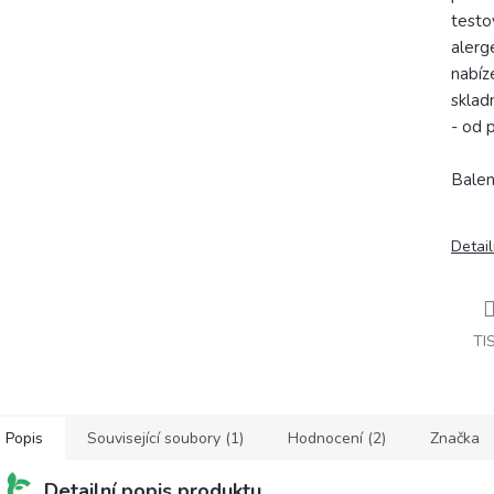
testo
alerg
nabíze
sklad
- od 
Balen
Detail
TI
Popis
Související soubory (1)
Hodnocení (2)
Značka
Detailní popis produktu