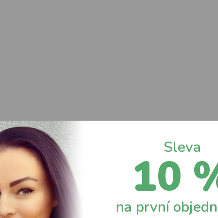
Sleva
10 
na první objed