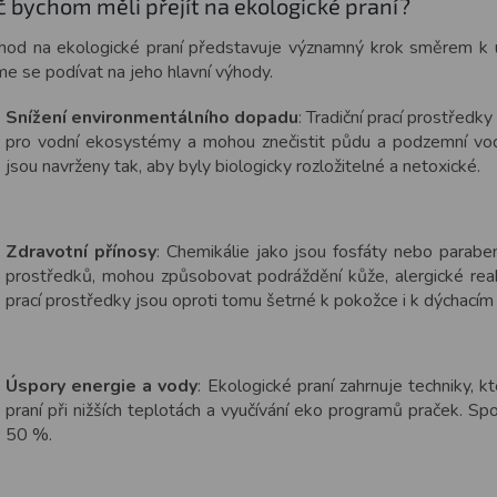
č bychom měli přejít na ekologické praní?
hod na ekologické praní představuje významný krok směrem k ud
e se podívat na jeho hlavní výhody.
Snížení environmentálního dopadu
: Tradiční prací prostředk
pro vodní ekosystémy a mohou znečistit půdu a podzemní vod
jsou navrženy tak, aby byly biologicky rozložitelné a netoxické.
Zdravotní přínosy
: Chemikálie jako jsou fosfáty nebo parabe
prostředků, mohou způsobovat podráždění kůže, alergické reak
prací prostředky jsou oproti tomu šetrné k pokožce i k dýchacím
Úspory energie a vody
: Ekologické praní zahrnuje techniky, k
praní při nižších teplotách a vyučívání eko programů praček. Spo
50 %.