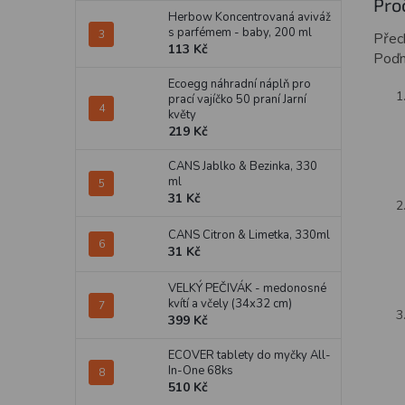
Pro
Herbow Koncentrovaná aviváž
s parfémem - baby, 200 ml
Přec
113 Kč
Poďm
Ecoegg náhradní náplň pro
prací vajíčko 50 praní Jarní
květy
219 Kč
CANS Jablko & Bezinka, 330
ml
31 Kč
CANS Citron & Limetka, 330ml
31 Kč
VELKÝ PEČIVÁK - medonosné
kvítí a včely (34x32 cm)
399 Kč
ECOVER tablety do myčky All-
In-One 68ks
510 Kč