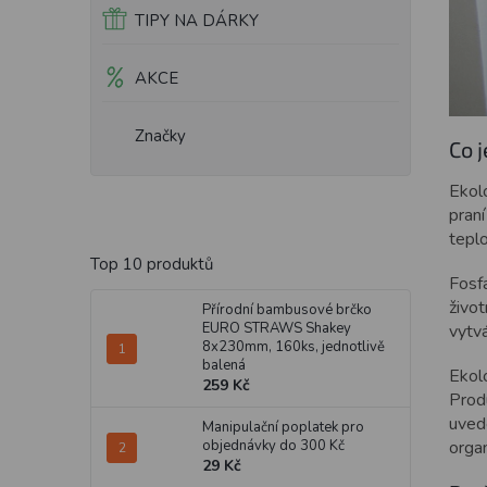
TIPY NA DÁRKY
AKCE
Značky
Co 
Ekol
pran
teplo
Top 10 produktů
Fosf
živo
Přírodní bambusové brčko
EURO STRAWS Shakey
vytvá
8x230mm, 160ks, jednotlivě
balená
Ekolo
259 Kč
Prod
uved
Manipulační poplatek pro
orga
objednávky do 300 Kč
29 Kč