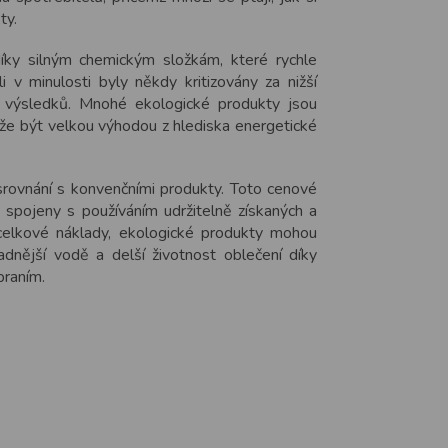
ty.
díky silným chemickým složkám, které rychle
li v minulosti byly někdy kritizovány za nižší
h výsledků. Mnohé ekologické produkty jsou
může být velkou výhodou z hlediska energetické
srovnání s konvenčními produkty. Toto cenové
 spojeny s používáním udržitelně získaných a
 celkové náklady, ekologické produkty mohou
adnější vodě a delší životnost oblečení díky
praním.