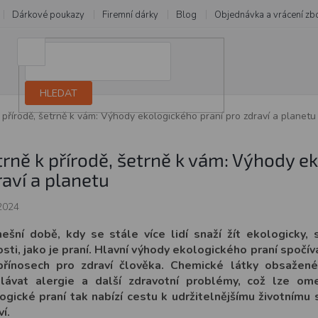
Dárkové poukazy
Firemní dárky
Blog
Objednávka a vrácení zb
HLEDAT
 přírodě, šetrně k vám: Výhody ekologického praní pro zdraví a planetu
trně k přírodě, šetrně k vám: Výhody e
raví a planetu
2024
ešní době, kdy se stále více lidí snaží žít ekologicky,
osti, jako je praní. Hlavní výhody ekologického praní spočíva
přínosech pro zdraví člověka. Chemické látky obsažen
lávat alergie a další zdravotní problémy, což lze ome
ogické praní tak nabízí cestu k udržitelnějšímu životnímu s
í.