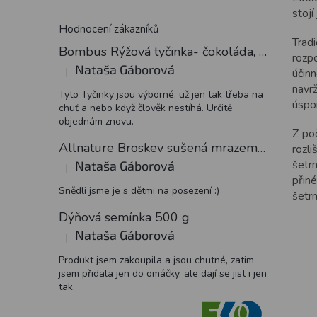
stojí
Hodnocení zákazníků
Trad
Bombus Rýžová tyčinka- čokoláda, 18 g
rozp
Nataša Gáborová
|
účin
Hodnocení produktu je 5 z 5 hvězdiček.
navrž
Tyto Tyčinky jsou výborné, už jen tak třeba na
úspor
chuť a nebo když člověk nestíhá. Určitě
objednám znovu.
Z po
Allnature Broskev sušená mrazem plátky, 15 g
rozl
šetr
Nataša Gáborová
|
Hodnocení produktu je 5 z 5 hvězdiček.
přin
Snědli jsme je s dětmi na posezení :)
šetr
Dýňová semínka 500 g
Nataša Gáborová
|
Hodnocení produktu je 5 z 5 hvězdiček.
Produkt jsem zakoupila a jsou chutné, zatim
jsem přidala jen do omáčky, ale dají se jist i jen
tak.