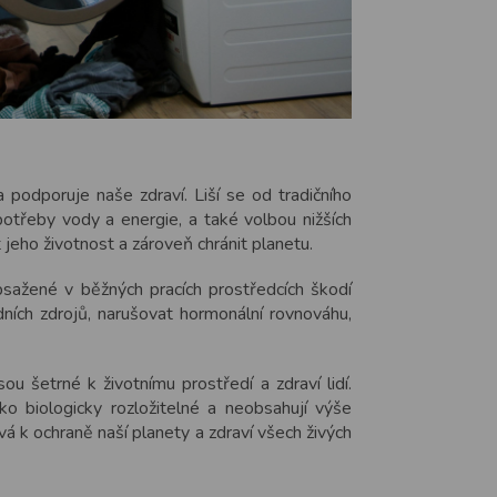
a podporuje naše zdraví. Liší se od tradičního
otřeby vody a energie, a také volbou nižších
t jeho životnost a zároveň chránit planetu.
obsažené v běžných pracích prostředcích škodí
odních zdrojů, narušovat hormonální rovnováhu,
sou šetrné k životnímu prostředí a zdraví lidí.
o biologicky rozložitelné a neobsahují výše
á k ochraně naší planety a zdraví všech živých