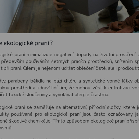
je ekologické praní?
ogické praní minimalizuje negativní dopady na životní prostředí 
í především používáním šetrných pracích prostředků, snížením sp
t při praní. Cílem je nejenom udržet oblečení čisté, ale i prodlouži
áty, parabeny, bělidla na bázi chlóru a syntetické vonné látky 
tnímu prostředí a zdraví lidí tím, že mohou vést k eutrofizaci v
řet toxické sloučeniny a vyvolávat alergie či astma.
gické praní se zaměřuje na alternativní, přírodní složky, které j
ukty používané pro ekologické praní jsou často označovány jak
ené škodlivé chemikálie. Tímto způsobem ekologické praní přispív
nismů.