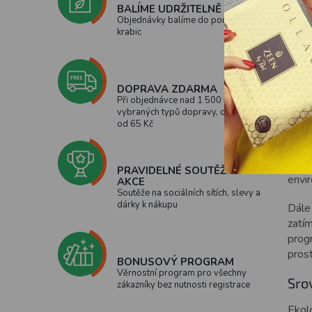
BALÍME UDRŽITELNĚ
Objednávky balíme do použitých
krabic
Jak
Přec
domác
DOPRAVA ZDARMA
Při objednávce nad 1 500 Kč u
vybraných typů dopravy, doprava
Při 
od 65 Kč
ozna
jsou
certi
PRAVIDELNÉ SOUTĚŽE A
envi
AKCE
Soutěže na sociálních sítích, slevy a
dárky k nákupu
Dále 
zatí
progr
prost
BONUSOVÝ PROGRAM
Věrnostní program pro všechny
Sro
zákazníky bez nutnosti registrace
Ekol