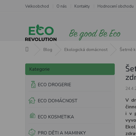
Přejít
Velkoobchod
O nás
Kontakty
Hodnocení obchodu
na
obsah
Domů
Blog
Ekologická domácnost
Šetrně k
P
Přeskočit
Še
o
Kategorie
kategorie
s
zd
t
ECO DROGERIE
r
24.4.
a
V dn
ECO DOMÁCNOST
n
činn
n
i v 
í
ECO KOSMETIKA
vyvo
p
Ekol
a
PRO DĚTI A MAMINKY
zdrav
n