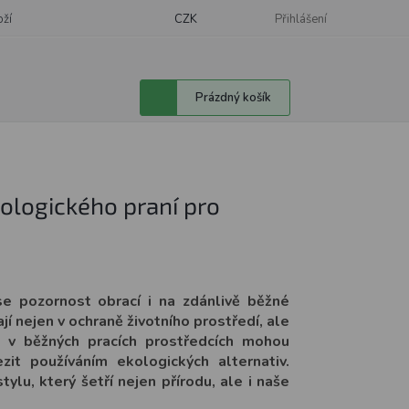
oží
CZK
Přihlášení
Nákupní
Prázdný košík
košík
kologického praní pro
 se pozornost obrací i na zdánlivě běžné
jí nejen v ochraně životního prostředí, ale
é v běžných pracích prostředcích mohou
zit používáním ekologických alternativ.
tylu, který šetří nejen přírodu, ale i naše