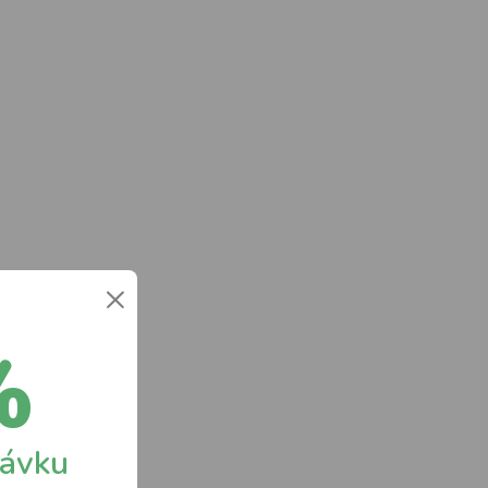
×
%
návku